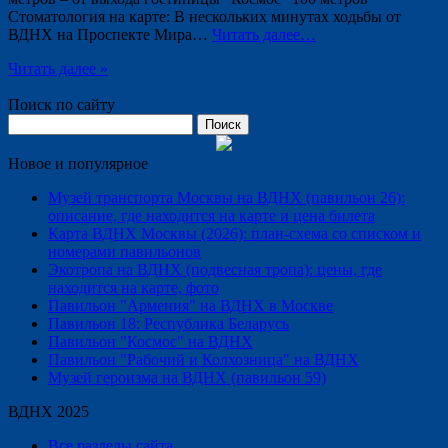
Стоматология на карте: В нескольких минутах ходьбы от
ВДНХ на Проспекте Мира…
Читать далее…
Читать далее »
Поиск по сайту
Найти:
Новое и популярное
Музей транспорта Москвы на ВДНХ (павильон 26):
описание, где находится на карте и цена билета
Карта ВДНХ Москвы (2026): план-схема со списком и
номерами павильонов
Экотропа на ВДНХ (подвесная тропа): цены, где
находится на карте, фото
Павильон "Армения" на ВДНХ в Москве
Павильон 18: Республика Беларусь
Павильон "Космос" на ВДНХ
Павильон "Рабочий и Колхозница" на ВДНХ
Музей героизма на ВДНХ (павильон 59)
ВДНХ 2025
Все разделы сайта