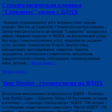
Стоматологическая клиника
"Сервантес" рядом с ВДНХ
«Каждый сохранившийся зуб у человека стоит дороже
алмаза!» Мигель де Сервантес Стоматологическая клиника –
Центр имплантологии и ортопедии “Сервантес” находится в
районе Марфино недалеко от ВДНХ, на Ботанической улице.
Все виды стоматологических услуг, лицензия на оказание
услуг детской стоматологии Услуги: Диагностика,
имплантация, протезирование, хирургия, терапия,
эндодонтия, эстетическая стоматология, ортодонтия,
парадонтология, гигиена, отбеливание, индивидуальные
капы, детская…
Читать далее…
Читать далее »
Your Dentist - стоматология на ВДНХ
Бесплатная консультация стоматолога на ВДНХ – Клиника
Your Dentist Адрес – Проспект Мира 176 Расстояние до входа
в клинику: – от выхода станции метро “ВДНХ” 500 метров –
от остановки общественного транспорта “Метро ВДНХ” 250
метров – от выхода гостиницы “Космос” 100 метров