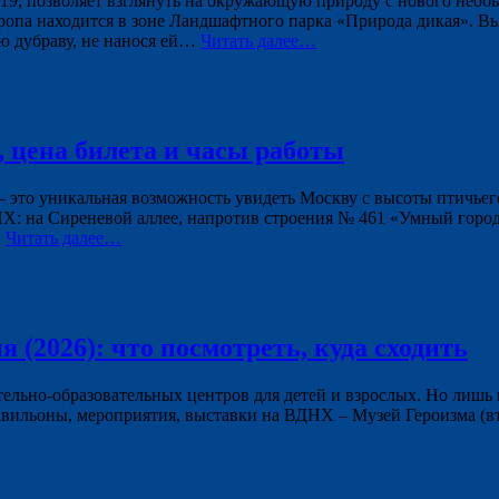
19, позволяет взглянуть на окружающую природу с нового необы
опа находится в зоне Ландшафтного парка «Природа дикая». Выс
ю дубраву, не нанося ей…
Читать далее…
 цена билета и часы работы
 — это уникальная возможность увидеть Москву с высоты птичье
Х: на Сиреневой аллее, напротив строения № 461 «Умный город
…
Читать далее…
(2026): что посмотреть, куда сходить
льно-образовательных центров для детей и взрослых. Но лишь 
ильоны, мероприятия, выставки на ВДНХ – Музей Героизма (вт-вс: