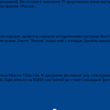
приятий. На сегодня в павильоне 75 представлена новая выста
ки-форума «Россия».
 народов, являются главными историческими центрами Выстав
а не нужна. Ракету “Восток” видно ещё с площади Дружбы народо
екла Moscow Glass Fest. В программе фестиваля: шоу стеклодувов
ый. Парк ремесел на ВДНХ уже третий раз станет площадкой фес