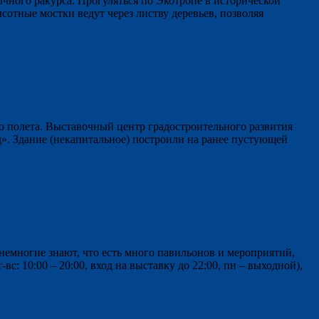
чного ракурса. Прогуляться по Экотропе в исторической
отные мостки ведут через листву деревьев, позволяя
го полета. Выставочный центр градостроительного развития
». Здание (некапитальное) построили на ранее пустующей
немногие знают, что есть много павильонов и мероприятий,
 10:00 – 20:00, вход на выставку до 22:00, пн – выходной),