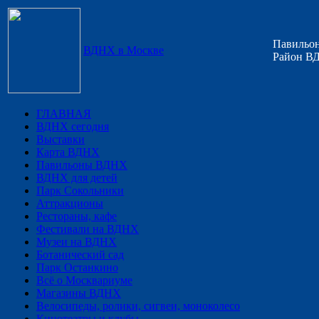
Павильон
ВДНХ в Москве
Район ВД
ГЛАВНАЯ
ВДНХ сегодня
Выставки
Карта ВДНХ
Павильоны ВДНХ
ВДНХ для детей
Парк Сокольники
Аттракционы
Рестораны, кафе
Фестивали на ВДНХ
Музеи на ВДНХ
Ботанический сад
Парк Останкино
Всё о Москвариуме
Магазины ВДНХ
Велосипеды, ролики, сигвеи, моноколесо
Кинотеатры и клубы