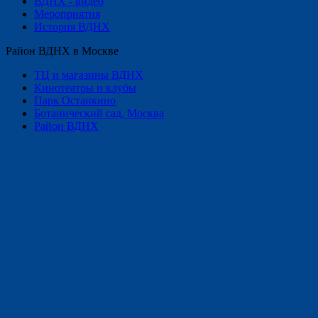
ВДНХ - видео
Мероприятия
История ВДНХ
Район ВДНХ в Москве
ТЦ и магазины ВДНХ
Кинотеатры и клубы
Парк Останкино
Ботанический сад, Москва
Район ВДНХ
Рубрики
Аптекарский огород
Аттракционы ВДНХ
Аттрапарк
Без рубрики
Бизнес на ВДНХ
Ботанический сад, Москва
В павильоне "Космос"
ВДНХ - видео
ВДНХ бесплатно