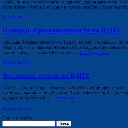
оснащённое всем необходимым для проведения масштабных меро
экспозиция «Регионы России» в рамках международной выстав
Читать далее »
Площадь Промышленности на ВДНХ
Площадь Промышленности на ВДНХ, наряду с площадью Дружбы
находится, как добраться: Чтобы найти площадь, никакая карт
главного входа – около 1400 метров,…
Читать далее…
Читать далее »
Фестиваль стекла на ВДНХ
24 и 25 августа в Парке ремесел на ВДНХ пройдет фестиваль ст
техниках, выставка арт-объектов. Вход на фестиваль бесплатн
художественного стекла…
Читать далее…
Читать далее »
Поиск по сайту
Найти: