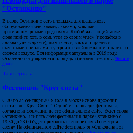
Площадка для шашлыков в парке
"Останкино"
В парке Останкино есть площадка для шашлыков,
оборудованная мангалами, лавками, всякими
противопожарными средствами. Любой желающий может
сюда прийти хоть в семь утра со своим углём (продаётся в
любом супермаркете), шампурами, мясом и прочими
съестными припасами и устроить своей компании пикник на
свежем воздухе. Вся информация актуальна в 2019 году.
Особенно популярны эти площадки (появившиеся в…
Читать
далее…
Читать далее »
Фестиваль "Круг света"
С 20 по 24 сентября 2019 года в Москве снова проходит
фестиваль “Круг Света”. Одной из площадок фестиваля,
согласно информации на его официальном сайте, будет снова
Останкино. Все пять дней фестиваля в парке Останкино с
19:30 до 23:00 будет проходить световое шоу «Геометрия
света» На официальном сайте фестиваля опубликована вот
такая схема с расположением площадок…
Читать далее…