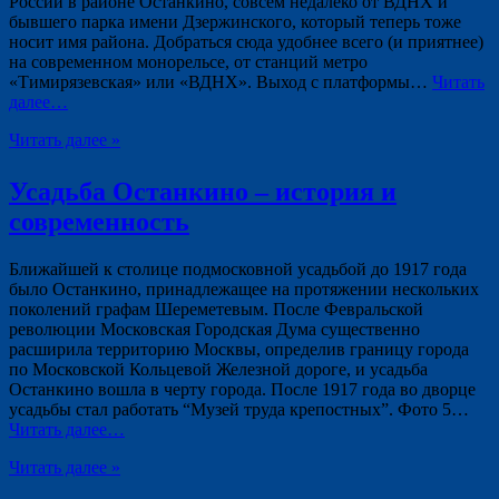
России в районе Останкино, совсем недалеко от ВДНХ и
бывшего парка имени Дзержинского, который теперь тоже
носит имя района. Добраться сюда удобнее всего (и приятнее)
на современном монорельсе, от станций метро
«Тимирязевская» или «ВДНХ». Выход с платформы…
Читать
далее…
Читать далее »
Усадьба Останкино – история и
современность
Ближайшей к столице подмосковной усадьбой до 1917 года
было Останкино, принадлежащее на протяжении нескольких
поколений графам Шереметевым. После Февральской
революции Московская Городская Дума существенно
расширила территорию Москвы, определив границу города
по Московской Кольцевой Железной дороге, и усадьба
Останкино вошла в черту города. После 1917 года во дворце
усадьбы стал работать “Музей труда крепостных”. Фото 5…
Читать далее…
Читать далее »