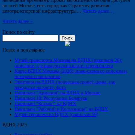
нынешним временам). Прокат велосипедов сегодня доступен
во всей Москве, есть городская Стратегия развития
велотранспортной инфраструктуры…
Читать далее…
Читать далее »
Поиск по сайту
Найти:
Новое и популярное
Музей транспорта Москвы на ВДНХ (павильон 26):
описание, где находится на карте и цена билета
Карта ВДНХ Москвы (2026): план-схема со списком и
номерами павильонов
Экотропа на ВДНХ (подвесная тропа): цены, где
находится на карте, фото
Павильон "Армения" на ВДНХ в Москве
Павильон 18: Республика Беларусь
Павильон "Космос" на ВДНХ
Павильон "Рабочий и Колхозница" на ВДНХ
Музей героизма на ВДНХ (павильон 59)
ВДНХ 2025
Все разделы сайта