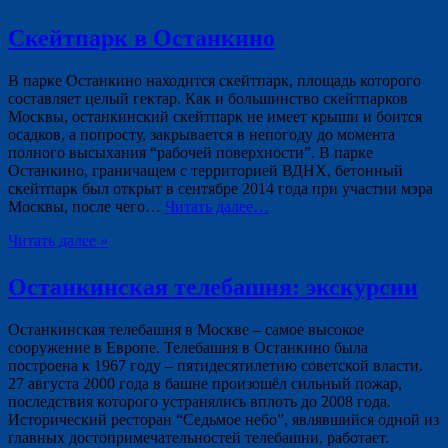
Скейтпарк в Останкино
В парке Останкино находится скейтпарк, площадь которого
составляет целый гектар. Как и большинство скейтпарков
Москвы, останкинский скейтпарк не имеет крыши и боится
осадков, а попросту, закрывается в непогоду до момента
полного высыхания “рабочей поверхности”. В парке
Останкино, граничащем с территорией ВДНХ, бетонный
скейтпарк был открыт в сентябре 2014 года при участии мэра
Москвы, после чего…
Читать далее…
Читать далее »
Останкинская телебашня: экскурсии
Останкинская телебашня в Москве – самое высокое
сооружение в Европе. Телебашня в Останкино была
построена к 1967 году – пятидесятилетию советской власти.
27 августа 2000 года в башне произошёл сильный пожар,
последствия которого устранялись вплоть до 2008 года.
Исторический ресторан “Седьмое небо”, являвшийся одной из
главных достопримечательностей телебашни, работает.