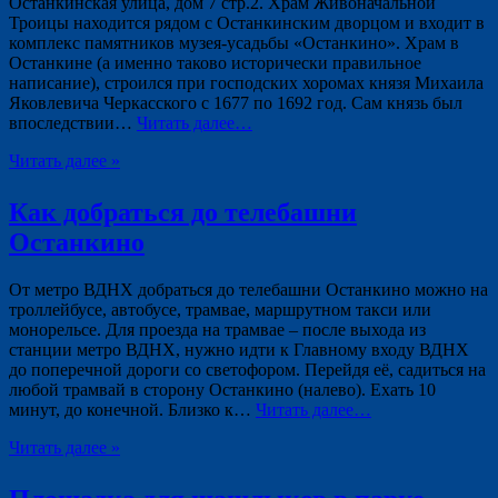
Останкинская улица, дом 7 стр.2. Храм Живоначальной
Троицы находится рядом с Останкинским дворцом и входит в
комплекс памятников музея-усадьбы «Останкино». Храм в
Останкине (а именно таково исторически правильное
написание), строился при господских хоромах князя Михаила
Яковлевича Черкасского с 1677 по 1692 год. Сам князь был
впоследствии…
Читать далее…
Читать далее »
Как добраться до телебашни
Останкино
От метро ВДНХ добраться до телебашни Останкино можно на
троллейбусе, автобусе, трамвае, маршрутном такси или
монорельсе. Для проезда на трамвае – после выхода из
станции метро ВДНХ, нужно идти к Главному входу ВДНХ
до поперечной дороги со светофором. Перейдя её, садиться на
любой трамвай в сторону Останкино (налево). Ехать 10
минут, до конечной. Близко к…
Читать далее…
Читать далее »