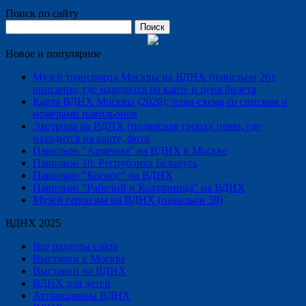
Поиск по сайту
Найти:
Новое и популярное
Музей транспорта Москвы на ВДНХ (павильон 26):
описание, где находится на карте и цена билета
Карта ВДНХ Москвы (2026): план-схема со списком и
номерами павильонов
Экотропа на ВДНХ (подвесная тропа): цены, где
находится на карте, фото
Павильон "Армения" на ВДНХ в Москве
Павильон 18: Республика Беларусь
Павильон "Космос" на ВДНХ
Павильон "Рабочий и Колхозница" на ВДНХ
Музей героизма на ВДНХ (павильон 59)
ВДНХ 2025
Все разделы сайта
Выставки в Москве
Выставки на ВДНХ
ВДНХ для детей
Аттракционы ВДНХ