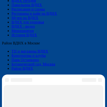
ВДНХ сегодня
Павильоны ВДНХ
Расписание и схемы
Рестораны и кафе на ВДНХ
Музеи на ВДНХ
ВДНХ для здоровья
ВДНХ - видео
Мероприятия
История ВДНХ
Район ВДНХ в Москве
ТЦ и магазины ВДНХ
Кинотеатры и клубы
Парк Останкино
Ботанический сад, Москва
Район ВДНХ