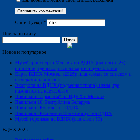
Current ye@r
*
Поиск по сайту
Найти:
Новое и популярное
Музей транспорта Москвы на ВДНХ (павильон 26):
описание, где находится на карте и цена билета
Карта ВДНХ Москвы (2026): план-схема со списком и
номерами павильонов
Экотропа на ВДНХ (подвесная тропа): цены, где
находится на карте, фото
Павильон "Армения" на ВДНХ в Москве
Павильон 18: Республика Беларусь
Павильон "Космос" на ВДНХ
Павильон "Рабочий и Колхозница" на ВДНХ
Музей героизма на ВДНХ (павильон 59)
ВДНХ 2025