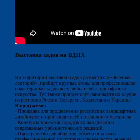
Выставка садов на ВДНХ
На территории выставки садов разместится «Зеленый
лекторий», пройдут круглые столы для профессионалов
и мастер-классы для всех любителей ландшафтного
искусства. Тут также пройдёт слёт ландшафтных клубов
из регионов России, Беларуси, Казахстана и Украины.
В программе:
- Площадка для продвижения российских ландшафтных
дизайнеров и производителей посадочного материала.
- Конкурсы проектов городского ландшафта и
современных урбанистических решений.
- Пространство для общения, обмена опытом и
профессиональной подготовки специалистов зеленой