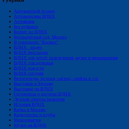
Аптекарский огород
Аттракционы ВДНХ
Аттрапарк
Без рубрики
Бизнес на ВДНХ
Ботанический сад, Москва
В павильоне "Космос"
ВДНХ - видео
ВДНХ бесплатно
ВДНХ для детей: развлечения, музеи и мероприятия
ВДНХ для здоровья
ВДНХ новости
ВДНХ сегодня
Велосипеды, ролики, сигвеи, скейты и т.п.
Выставки в Москве
Выставки на ВДНХ
Гостиницы и хостелы ВДНХ
Детские центры развития
История ВДНХ
Катки в Москве
Кинотеатры и клубы
Мероприятия
Музеи на ВДНХ