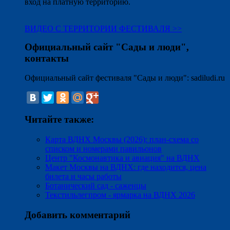
вход на платную территорию.
ВИДЕО С ТЕРРИТОРИИ ФЕСТИВАЛЯ >>
Официальный сайт "Сады и люди",
контакты
Официальный сайт фестиваля "Сады и люди": sadiludi.ru
Читайте также:
Карта ВДНХ Москвы (2026): план-схема со
списком и номерами павильонов
Центр "Космонавтика и авиация" на ВДНХ
Макет Москвы на ВДНХ: где находится, цена
билета и часы работы
Ботанический сад - саженцы
Текстильлегпром - ярмарка на ВДНХ 2026
Добавить комментарий