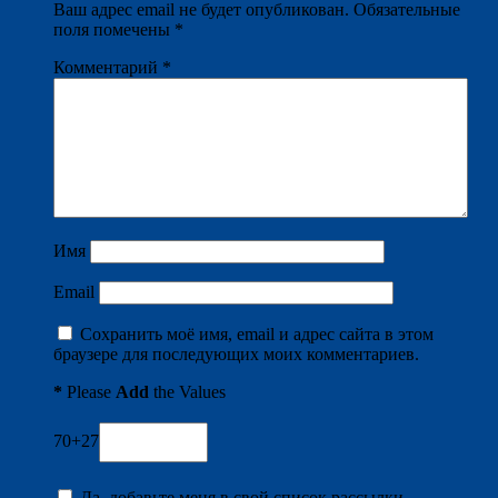
Ваш адрес email не будет опубликован.
Обязательные
поля помечены
*
Комментарий
*
Имя
Email
Сохранить моё имя, email и адрес сайта в этом
браузере для последующих моих комментариев.
*
Please
Add
the Values
70+27
Да, добавьте меня в свой список рассылки