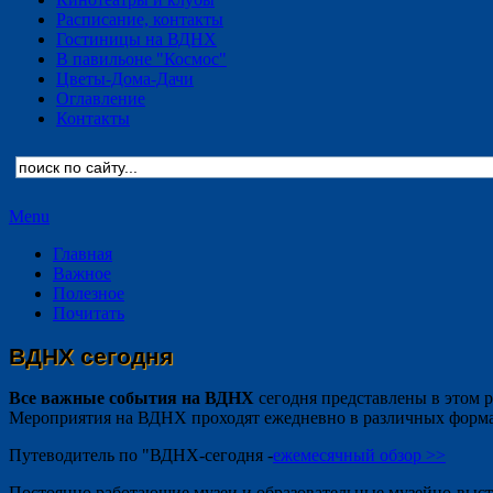
Расписание, контакты
Гостиницы на ВДНХ
В павильоне "Космос"
Цветы-Дома-Дачи
Оглавление
Контакты
Menu
Главная
Важное
Полезное
Почитать
ВДНХ сегодня
Все важные события на ВДНХ
сегодня представлены в этом р
Мероприятия на ВДНХ проходят ежедневно в различных форма
Путеводитель по "ВДНХ-сегодня -
ежемесячный обзор >>
Постоянно работающие музеи и образовательные музейно-выс