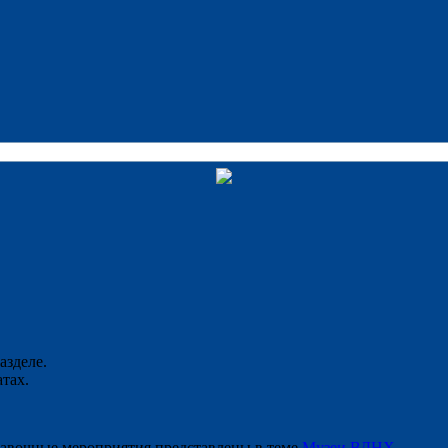
азделе.
тах.
тавочные мероприятия представлены в теме
Музеи ВДНХ