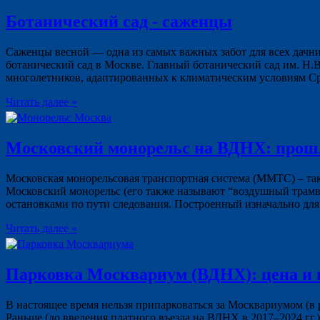
Ботанический сад - саженцы
Саженцы весной — одна из самых важных забот для всех дачни
ботанический сад в Москве. Главный ботанический сад им. Н.
многолетников, адаптированных к климатическим условиям С
Читать далее »
Московский монорельс на ВДНХ: прошл
Московская монорельсовая транспортная система (ММТС) – так
Московский монорельс (его также называют “воздушный трамва
остановками по пути следования. Построенный изначально д
Читать далее »
Парковка Москвариум (ВДНХ): цена и 
В настоящее время нельзя припарковаться за Москвариумом (в
Раньше (до введения платного въезда на ВДНХ в 2017–2024 гг.