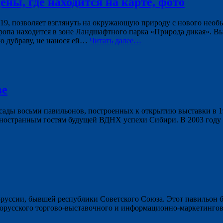
ены, где находится на карте, фото
19, позволяет взглянуть на окружающую природу с нового необы
опа находится в зоне Ландшафтного парка «Природа дикая». Выс
ю дубраву, не нанося ей…
Читать далее…
ве
ады восьми павильонов, построенных к открытию выставки в 1
иностранным гостям будущей ВДНХ успехи Сибири. В 2003 году 
руссии, бывшей республики Советского Союза. Этот павильон б
лорусского торгово-выставочного и информационно-маркетингов