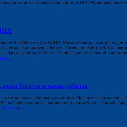
вных достопримечательностей района ВДНХ. Музей расположен 
ВДНХ
ильоне № 34 (Космос) на ВДНХ. Масштабная экспозиция в одно
т из нескольких разделов. Видео: Посещение Центра Фото: пав
са. Здесь вы увидите: более 120 образцов летательной и косми
алее…
 цена билета и часы работы
 — это уникальная возможность увидеть Москву с высоты птичье
Х: на Сиреневой аллее, напротив строения № 461 «Умный город
…
Читать далее…