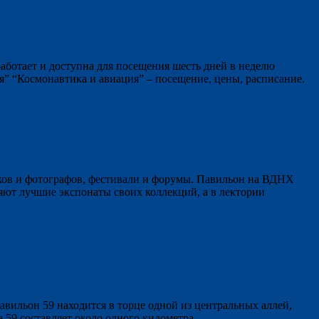
аботает и доступна для посещения шесть дней в неделю
” “Космонавтика и авиация” – посещение, цены, расписание.
иков и фотографов, фестивали и форумы. Павильон на ВДНХ
яют лучшие экспонаты своих коллекций, а в лектории
ильон 59 находится в торце одной из центральных аллей,
 59 составляет около одного километра.