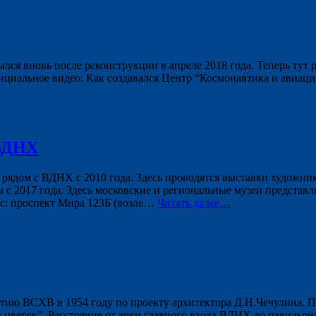
я вновь после реконструкции в апреле 2018 года. Теперь тут р
циальное видео: Как создавался Центр “Космонавтика и авиация
 ВДНХ
 рядом с ВДНХ с 2010 года. Здесь проводятся выставки художн
с 2017 года. Здесь московские и региональные музеи представл
ес: проспект Мира 123Б (возле…
Читать далее…
ю ВСХВ в 1954 году по проекту архитектора Д.Н.Чечулина. Пав
цветок”. Расстояние от арки главного входа ВДНХ до павильона