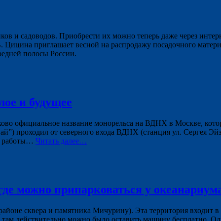
ков и садоводов. Приобрести их можно теперь даже через инте
В. Цицина приглашает весной на распродажу посадочного матер
редней полосы России.
ое и будущее
ово официальное название монорельса на ВДНХ в Москве, котор
й”) проходил от северного входа ВДНХ (станция ул. Сергея Эй
ля работы…
Читать далее…
где можно припарковаться у океанариум
 районе сквера и памятника Мичурину). Эта территория входит в
) там действительно можно было оставить машину бесплатно. Од