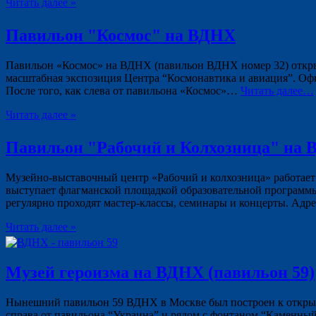
Читать далее »
Павильон "Космос" на ВДНХ
Павильон «Космос» на ВДНХ (павильон ВДНХ номер 32) открылс
масштабная экспозиция Центра “Космонавтика и авиация”. Офи
После того, как слева от павильона «Космос»…
Читать далее…
Читать далее »
Павильон "Рабочий и Колхозница" на
Музейно-выставочный центр «Рабочий и колхозница» работает
выступает флагманской площадкой образовательной программы 
регулярно проходят мастер‑классы, семинары и концерты. Адр
Читать далее »
Музей героизма на ВДНХ (павильон 59)
Нынешний павильон 59 ВДНХ в Москве был построен к открыти
справа от павильона “Украина” и рядом с фонтаном “Каменный 