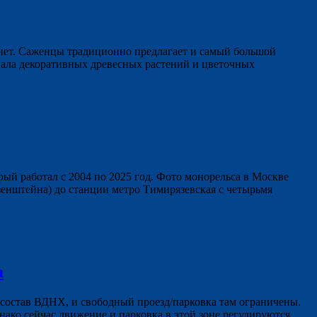
рнет. Саженцы традиционно предлагает и самый большой
иала декоративных древесных растений и цветочных
ый работал с 2004 по 2025 год. Фото монорельса в Москве
зенштейна) до станции метро Тимирязевская с четырьмя
а
 состав ВДНХ, и свободный проезд/парковка там ограничены.
нако сейчас движение и парковка в этой зоне регулируются