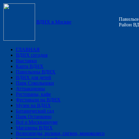
Павильон
ВДНХ в Москве
Район ВД
ГЛАВНАЯ
ВДНХ сегодня
Выставки
Карта ВДНХ
Павильоны ВДНХ
ВДНХ для детей
Парк Сокольники
Аттракционы
Рестораны, кафе
Фестивали на ВДНХ
Музеи на ВДНХ
Ботанический сад
Парк Останкино
Всё о Москвариуме
Магазины ВДНХ
Велосипеды, ролики, сигвеи, моноколесо
Кинотеатры и клубы