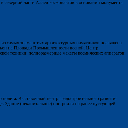
в северной части Аллеи космонавтов в основании монумента
м из самых знаменитых архитектурных памятников посвящена
ильон на Площади Промышленности весной. Центр
ческой техники; полноразмерные макеты космических аппаратов;
го полета. Выставочный центр градостроительного развития
». Здание (некапитальное) построили на ранее пустующей