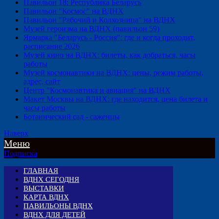
Павильон 18: Республика Беларусь
Павильон "Космос" на ВДНХ
Павильон "Рабочий и Колхозница" на ВДНХ
Музей героизма на ВДНХ (павильон 59)
Ярмарка "Беларусь - Россия": где и когда проходит,
расписание 2026
Музей кино на ВДНХ: билеты, как добраться, часы
работы
Музей космонавтики на ВДНХ: цены, режим работы,
адрес, сайт
Центр "Космонавтика и авиация" на ВДНХ
Макет Москвы на ВДНХ: где находится, цена билета и
часы работы
Ботанический сад - саженцы
Наверх
Меню
Подписка
ГЛАВНАЯ
ВДНХ СЕГОДНЯ
ВЫСТАВКИ
КАРТА ВДНХ
ПАВИЛЬОНЫ ВДНХ
ВДНХ ДЛЯ ДЕТЕЙ