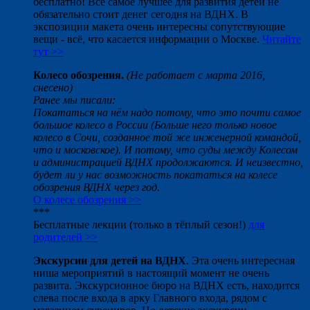
бесплатно! Всё самое лучшее для развития детей не
обязательно стоит денег сегодня на ВДНХ. В
экспозиции макета очень интересны сопутствующие
вещи - всё, что касается информации о Москве.
Читайте
тут >>
Колесо обозрения.
(Не работает с марта 2016,
снесено)
Ранее мы писали:
Покататься на нём надо потому, что это почти самое
большое колесо в России (Больше него только новое
колесо в Сочи, созданное той же инженерной командой,
что и московское). И потому, что суды между Колесом
и администрацией ВДНХ продолжаются. И неизвестно,
будет ли у нас возможность покататься на колесе
обозрения ВДНХ через год.
О колесе обозрения >>
***
Бесплатные лекции (только в тёплый сезон!)
для
родителей >>
Экскурсии для детей на ВДНХ
. Эта очень интересная
ниша мероприятий в настоящий момент не очень
развита. Экскурсионное бюро на ВДНХ есть, находится
слева после входа в арку Главного входа, рядом с