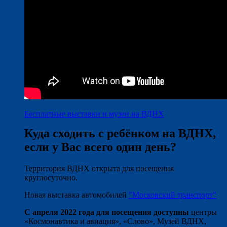
Бесплатные выставки и музеи на ВДНХ
Куда сходить с ребёнком на ВДНХ,
если у Вас всего один день?
Территория ВДНХ открыта для посещения
круглосуточно.
Новая выставка автомобилей
"Московский транспорт"
С апреля 2022 года для посещения доступны
центры
«Космонавтика и авиация», «Слово», Музей ВДНХ,