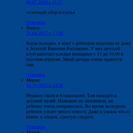
08.07.2019 в 11:27
отличный обор и статья
Ответить
Nastya
:
26.04.2017 в 17:58
Когда холодно, я хожу с ребенком недалеко от дома
в Золотой Вавилон Ростокино. У них детский
клуб работает каждые выходные с 15 до 19.00 в
круглом атриуме. Моей дочери очень нравится
там.
Ответить
Мария
:
24.10.2015 в 14:39
Недавно была в 8 павильоне. Там находится
детский музей. Название не запомнила, но
ребенку очень понравилось. Во время экскурсии
ребенок узнает много нового. Даже я узнала что-то
новое. в общем, советую сходить
Ответить
Мария
: