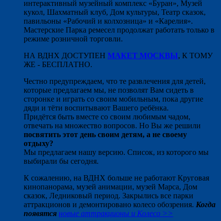
интерактивный музейный комплекс «Буран», Музей
кукол, Шахматный клуб, Дом культуры, Театр сказок,
павильоны «Рабочий и колхозница» и «Карелия».
Мастерские Парка ремесел продолжат работать только в
режиме розничной торговли.
НА ВДНХ ДОСТУПЕН
МАКЕТ МОСКВЫ
, К ТОМУ
ЖЕ - БЕСПЛАТНО.
Честно предупреждаем, что те развлечения для детей,
которые предлагаем мы, не позволят Вам сидеть в
сторонке и играть со своим мобильным, пока другие
дяди и тёти воспитывают Вашего ребёнка.
Придётся быть вместе со своим любимым чадом,
отвечать на множество вопросов. Но Вы же решили
посвятить этот день своим детям, а не своему
отдыху?
Мы предлагаем нашу версию. Список, из которого мы
выбирали бы сегодня.
К сожалению, на ВДНХ больше не работают Круговая
кинопанорама, музей анимации, музей Марса, Дом
сказок, Ледниковый период. Закрылись все парки
аттракционов и демонтировано колесо обозрения.
Когда
появятся
новые аттракционы и Колесо >>