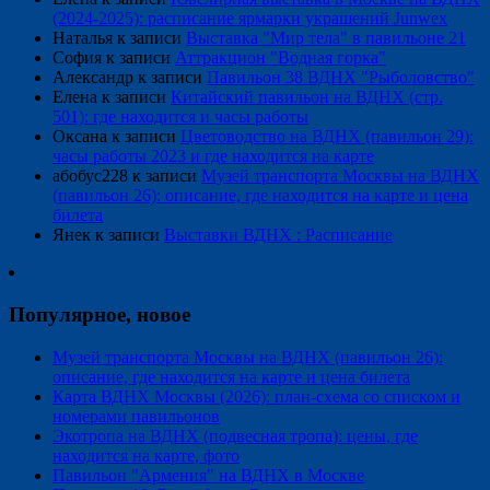
(2024-2025): расписание ярмарки украшений Junwex
Наталья
к записи
Выставка "Мир тела" в павильоне 21
София
к записи
Аттракцион "Водная горка"
Александр
к записи
Павильон 38 ВДНХ "Рыболовство"
Елена
к записи
Китайский павильон на ВДНХ (стр.
501): где находится и часы работы
Оксана
к записи
Цветоводство на ВДНХ (павильон 29):
часы работы 2023 и где находится на карте
абобус228
к записи
Музей транспорта Москвы на ВДНХ
(павильон 26): описание, где находится на карте и цена
билета
Янек
к записи
Выставки ВДНХ : Расписание
Популярное, новое
Музей транспорта Москвы на ВДНХ (павильон 26):
описание, где находится на карте и цена билета
Карта ВДНХ Москвы (2026): план-схема со списком и
номерами павильонов
Экотропа на ВДНХ (подвесная тропа): цены, где
находится на карте, фото
Павильон "Армения" на ВДНХ в Москве