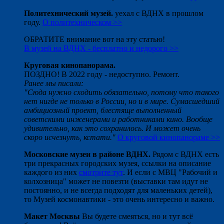
Политехнический музей.
уехал с ВДНХ в прошлом
году.
О политехническом >>
ОБРАТИТЕ внимание вот на эту статью!
В музей на ВДНХ - бесплатно и недорого >>
Круговая кинопанорама.
ПОЗДНО! В 2022 году - недоступно. Ремонт.
Ранее мы писали:
"Сюда нужно сходить обязательно, потому что такого
нет нигде не только в России, но и в мире. Сумасшедший
амбициозный проект, блестяще выполненный
советскими инженерами и работниками кино. Вообще
удивительно, как это сохранилось. И может очень
скоро исчезнуть, кстати."
О круговой кинопанораме >>
Московские музеи в районе ВДНХ.
Рядом с ВДНХ есть
три прекрасных городских музея, ссылки на описание
каждого из них
смотрите тут
. И если с МВЦ "Рабочий и
колхозница" может не повезти (выставки там идут не
постоянно, и не всегда подходят для маленьких детей),
то Музей космонавтики - это очень интересно и важно.
Макет Москвы
Вы будете смеяться, но и тут всё