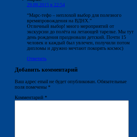
29.09.2015 в 22:54
“Марс-тефо – неплохой выбор для полезного
времяпровождения на ВДНХ.”
Отличный выбор! много мероприятий от
экскурсии до полёта на летающей тарелке. Мы тут
день рождения праздновали детский. Почти 15
человек и каждый был увлечен, получили потом
дипломы и дружно мечтают покорять космос)
Ответить
Добавить комментарий
Ваш адрес email не будет опубликован.
Обязательные
поля помечены
*
Комментарий
*