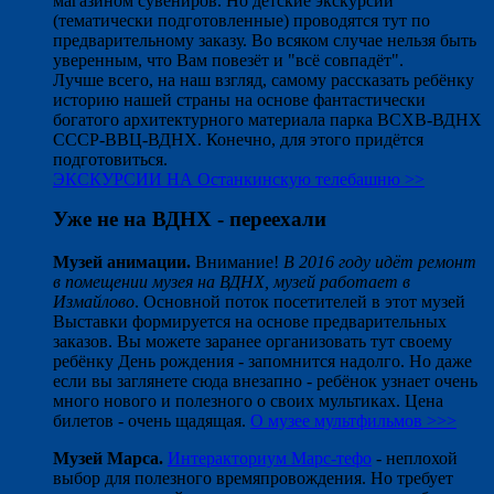
магазином сувениров. Но детские экскурсии
(тематически подготовленные) проводятся тут по
предварительному заказу. Во всяком случае нельзя быть
уверенным, что Вам повезёт и "всё совпадёт".
Лучше всего, на наш взгляд, самому рассказать ребёнку
историю нашей страны на основе фантастически
богатого архитектурного материала парка ВСХВ-ВДНХ
СССР-ВВЦ-ВДНХ. Конечно, для этого придётся
подготовиться.
ЭКСКУРСИИ НА Останкинскую телебашню >>
Уже не на ВДНХ - переехали
Музей анимации.
Внимание!
В 2016 году идёт ремонт
в помещении музея на ВДНХ, музей работает в
Измайлово
. Основной поток посетителей в этот музей
Выставки формируется на основе предварительных
заказов. Вы можете заранее организовать тут своему
ребёнку День рождения - запомнится надолго. Но даже
если вы заглянете сюда внезапно - ребёнок узнает очень
много нового и полезного о своих мультиках. Цена
билетов - очень щадящая.
О музее мультфильмов >>>
Музей Марса.
Интеракториум Марс-тефо
- неплохой
выбор для полезного времяпровождения. Но требует