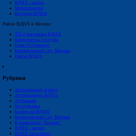
ВДНХ - видео
Мероприятия
История ВДНХ
Район ВДНХ в Москве
ТЦ и магазины ВДНХ
Кинотеатры и клубы
Парк Останкино
Ботанический сад, Москва
Район ВДНХ
Рубрики
Аптекарский огород
Аттракционы ВДНХ
Аттрапарк
Без рубрики
Бизнес на ВДНХ
Ботанический сад, Москва
В павильоне "Космос"
ВДНХ - видео
ВДНХ бесплатно