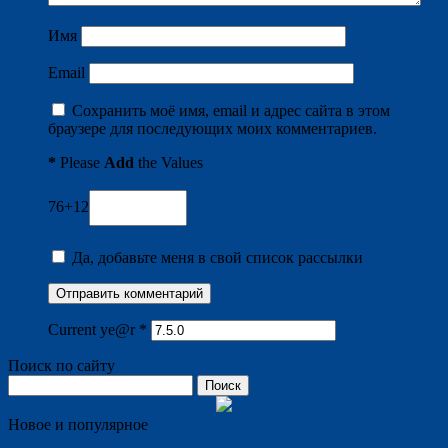
Имя
Email
Сохранить моё имя, email и адрес сайта в этом
браузере для последующих моих комментариев.
*
Please
Add
the Values
76+12
Да, добавьте меня в свой список рассылки
Current ye@r
*
Поиск по сайту
Найти:
Новое и популярное