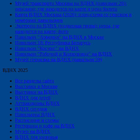
Музей транспорта Москвы на ВДНХ (павильон 26):
описание, где находится на карте и цена билета
Карта ВДНХ Москвы (2026): план-схема со списком и
номерами павильонов
Экотропа на ВДНХ (подвесная тропа): цены, где
находится на карте, фото
Павильон "Армения" на ВДНХ в Москве
Павильон 18: Республика Беларусь
Павильон "Космос" на ВДНХ
Павильон "Рабочий и Колхозница" на ВДНХ
Музей героизма на ВДНХ (павильон 59)
ВДНХ 2025
Все разделы сайта
Выставки в Москве
Выставки на ВДНХ
ВДНХ для детей
Аттракционы ВДНХ
ВДНХ сегодня
Павильоны ВДНХ
Расписание и схемы
Рестораны и кафе на ВДНХ
Музеи на ВДНХ
ВДНХ для здоровья