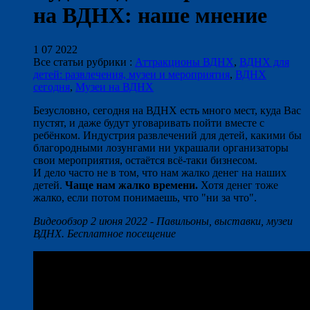
на ВДНХ: наше мнение
1 07 2022
Все статьи рубрики :
Аттракционы ВДНХ
,
ВДНХ для
детей: развлечения, музеи и мероприятия
,
ВДНХ
сегодня
,
Музеи на ВДНХ
Безусловно, сегодня на ВДНХ есть много мест, куда Вас
пустят, и даже будут уговаривать пойти вместе с
ребёнком. Индустрия развлечений для детей, какими бы
благородными лозунгами ни украшали организаторы
свои мероприятия, остаётся всё-таки бизнесом.
И дело часто не в том, что нам жалко денег на наших
детей.
Чаще нам жалко времени.
Хотя денег тоже
жалко, если потом понимаешь, что "ни за что".
Видеообзор 2 июня 2022 - Павильоны, выставки, музеи
ВДНХ. Бесплатное посещение