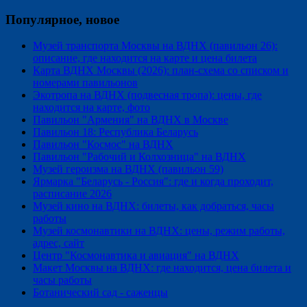
Популярное, новое
Музей транспорта Москвы на ВДНХ (павильон 26):
описание, где находится на карте и цена билета
Карта ВДНХ Москвы (2026): план-схема со списком и
номерами павильонов
Экотропа на ВДНХ (подвесная тропа): цены, где
находится на карте, фото
Павильон "Армения" на ВДНХ в Москве
Павильон 18: Республика Беларусь
Павильон "Космос" на ВДНХ
Павильон "Рабочий и Колхозница" на ВДНХ
Музей героизма на ВДНХ (павильон 59)
Ярмарка "Беларусь - Россия": где и когда проходит,
расписание 2026
Музей кино на ВДНХ: билеты, как добраться, часы
работы
Музей космонавтики на ВДНХ: цены, режим работы,
адрес, сайт
Центр "Космонавтика и авиация" на ВДНХ
Макет Москвы на ВДНХ: где находится, цена билета и
часы работы
Ботанический сад - саженцы