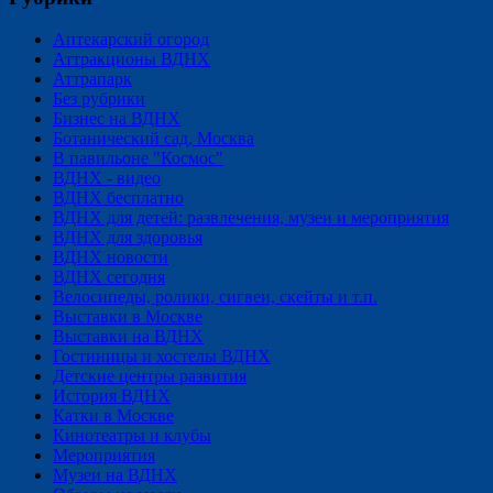
Аптекарский огород
Аттракционы ВДНХ
Аттрапарк
Без рубрики
Бизнес на ВДНХ
Ботанический сад, Москва
В павильоне "Космос"
ВДНХ - видео
ВДНХ бесплатно
ВДНХ для детей: развлечения, музеи и мероприятия
ВДНХ для здоровья
ВДНХ новости
ВДНХ сегодня
Велосипеды, ролики, сигвеи, скейты и т.п.
Выставки в Москве
Выставки на ВДНХ
Гостиницы и хостелы ВДНХ
Детские центры развития
История ВДНХ
Катки в Москве
Кинотеатры и клубы
Мероприятия
Музеи на ВДНХ