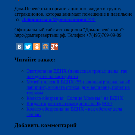
Дом-Перевёртыш организационно входил в группу
аттракционов, которая занимает помещение в павильоне
55:
Лабиринты и Музей иллюзий >>>
Официальный сайт аттракциона "Дом-перевёртыш":
http://домперевертыш.рф. Телефон +7(495)769-09-89.
Читайте также:
Экотропа на ВДНХ (подвесная тропа): цены, где
находится на карте, фото
Музей иллюзий ВДНХ (55 павильон): зеркальный
лабиринт, комната страха, дом великана, побег из
тюрьмы
Колесо обозрения "Солнце Москвы" на ВДНХ
Когда откроются аттракционы на ВДНХ?
Колесо обозрения на ВДНХ - как обстоят дела
сейчас.
Добавить комментарий