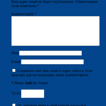
Ваш адрес email не будет опубликован.
Обязательные
поля помечены
*
Комментарий
*
Имя
Email
Сохранить моё имя, email и адрес сайта в этом
браузере для последующих моих комментариев.
*
Please
Add
the Values
72+61
Да, добавьте меня в свой список рассылки