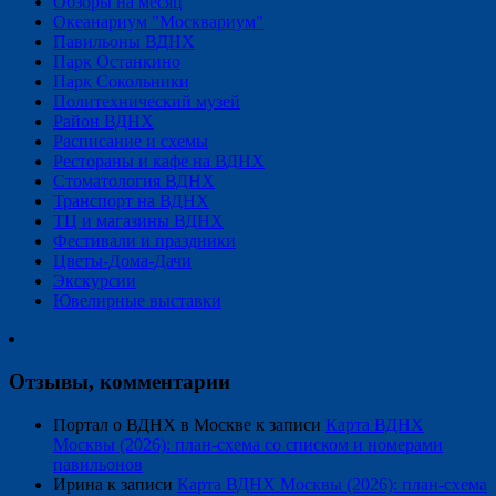
Обзоры на месяц
Океанариум "Москвариум"
Павильоны ВДНХ
Парк Останкино
Парк Сокольники
Политехнический музей
Район ВДНХ
Расписание и схемы
Рестораны и кафе на ВДНХ
Стоматология ВДНХ
Транспорт на ВДНХ
ТЦ и магазины ВДНХ
Фестивали и праздники
Цветы-Дома-Дачи
Экскурсии
Ювелирные выставки
Отзывы, комментарии
Портал о ВДНХ в Москве
к записи
Карта ВДНХ
Москвы (2026): план-схема со списком и номерами
павильонов
Ирина
к записи
Карта ВДНХ Москвы (2026): план-схема