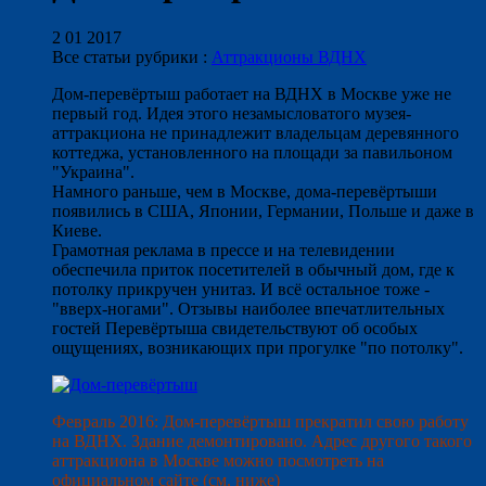
2 01 2017
Все статьи рубрики :
Аттракционы ВДНХ
Дом-перевёртыш работает на ВДНХ в Москве уже не
первый год. Идея этого незамысловатого музея-
аттракциона не принадлежит владельцам деревянного
коттеджа, установленного на площади за павильоном
"Украина".
Намного раньше, чем в Москве, дома-перевёртыши
появились в США, Японии, Германии, Польше и даже в
Киеве.
Грамотная реклама в прессе и на телевидении
обеспечила приток посетителей в обычный дом, где к
потолку прикручен унитаз. И всё остальное тоже -
"вверх-ногами". Отзывы наиболее впечатлительных
гостей Перевёртыша свидетельствуют об особых
ощущениях, возникающих при прогулке "по потолку".
Февраль 2016: Дом-перевёртыш прекратил свою работу
на ВДНХ. Здание демонтировано. Адрес другого такого
аттракциона в Москве можно посмотреть на
официальном сайте (см. ниже)