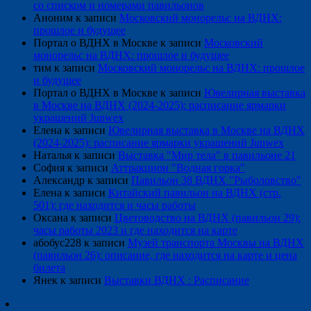
со списком и номерами павильонов
Аноним
к записи
Московский монорельс на ВДНХ:
прошлое и будущее
Портал о ВДНХ в Москве
к записи
Московский
монорельс на ВДНХ: прошлое и будущее
тим
к записи
Московский монорельс на ВДНХ: прошлое
и будущее
Портал о ВДНХ в Москве
к записи
Ювелирная выставка
в Москве на ВДНХ (2024-2025): расписание ярмарки
украшений Junwex
Елена
к записи
Ювелирная выставка в Москве на ВДНХ
(2024-2025): расписание ярмарки украшений Junwex
Наталья
к записи
Выставка "Мир тела" в павильоне 21
София
к записи
Аттракцион "Водная горка"
Александр
к записи
Павильон 38 ВДНХ "Рыболовство"
Елена
к записи
Китайский павильон на ВДНХ (стр.
501): где находится и часы работы
Оксана
к записи
Цветоводство на ВДНХ (павильон 29):
часы работы 2023 и где находится на карте
абобус228
к записи
Музей транспорта Москвы на ВДНХ
(павильон 26): описание, где находится на карте и цена
билета
Янек
к записи
Выставки ВДНХ : Расписание