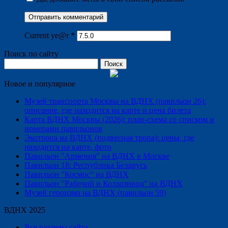
Current ye@r
*
Поиск по сайту
Найти:
Новое и популярное
Музей транспорта Москвы на ВДНХ (павильон 26):
описание, где находится на карте и цена билета
Карта ВДНХ Москвы (2026): план-схема со списком и
номерами павильонов
Экотропа на ВДНХ (подвесная тропа): цены, где
находится на карте, фото
Павильон "Армения" на ВДНХ в Москве
Павильон 18: Республика Беларусь
Павильон "Космос" на ВДНХ
Павильон "Рабочий и Колхозница" на ВДНХ
Музей героизма на ВДНХ (павильон 59)
ВДНХ 2025
Все разделы сайта