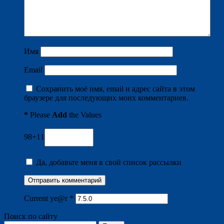
Имя
Email
Сохранить моё имя, email и адрес сайта в этом
браузере для последующих моих комментариев.
*
Please
Add
the Values
98+11
Да, добавьте меня в свой список рассылки
Current ye@r
*
Поиск по сайту