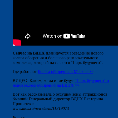
Сейчас на ВДНХ
планируется возведение нового
колеса обозрения и большого развлекательного
комплекса, который называется "Парк будущего".
Где работают
Колёса обозрения в Москве >>
ВИДЕО: Каким, когда и где будут
"Парк будущего" и
новое колесо обозрения на ВДНХ >>
Вот как рассказывала о будущем зоны аттракционов
бывший Генеральный директор ВДНХ Екатерина
Проничева:
www.mos.ru/news/item/11819073
Вопрос: