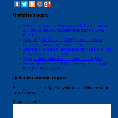
Читайте также:
Музей транспорта Москвы на ВДНХ (павильон
26): описание, где находится на карте и цена
билета
Карта ВДНХ Москвы (2026): план-схема со
списком и номерами павильонов
Экотропа на ВДНХ (подвесная тропа): цены, где
находится на карте, фото
Центр "Космонавтика и авиация" на ВДНХ
Макет Москвы на ВДНХ: где находится, цена
билета и часы работы
Добавить комментарий
Ваш адрес email не будет опубликован.
Обязательные
поля помечены
*
Комментарий
*