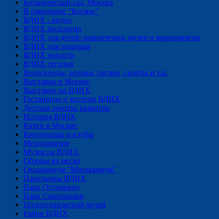
Ботанический сад, Москва
В павильоне "Космос"
ВДНХ - видео
ВДНХ бесплатно
ВДНХ для детей: развлечения, музеи и мероприятия
ВДНХ для здоровья
ВДНХ новости
ВДНХ сегодня
Велосипеды, ролики, сигвеи, скейты и т.п.
Выставки в Москве
Выставки на ВДНХ
Гостиницы и хостелы ВДНХ
Детские центры развития
История ВДНХ
Катки в Москве
Кинотеатры и клубы
Мероприятия
Музеи на ВДНХ
Обзоры на месяц
Океанариум "Москвариум"
Павильоны ВДНХ
Парк Останкино
Парк Сокольники
Политехнический музей
Район ВДНХ