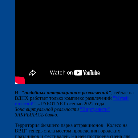
Из
"подобных аттракционам развлечений"
, сейчас на
ВДНХ работает только комплекс развлечений
"Музей
иллюзий"
. - РАБОТАЕТ осенью 2022 года.
Зона виртуальной реальности
"Виртуалити"
ЗАКРЫЛАСЬ давно.
Территория бывшего парка аттракционов "Колесо на
ВВЦ" теперь стала местом проведения городских
праздников и фестивалей. На ней построена сцена для