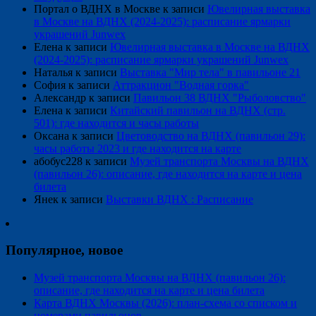
Портал о ВДНХ в Москве
к записи
Ювелирная выставка
в Москве на ВДНХ (2024-2025): расписание ярмарки
украшений Junwex
Елена
к записи
Ювелирная выставка в Москве на ВДНХ
(2024-2025): расписание ярмарки украшений Junwex
Наталья
к записи
Выставка "Мир тела" в павильоне 21
София
к записи
Аттракцион "Водная горка"
Александр
к записи
Павильон 38 ВДНХ "Рыболовство"
Елена
к записи
Китайский павильон на ВДНХ (стр.
501): где находится и часы работы
Оксана
к записи
Цветоводство на ВДНХ (павильон 29):
часы работы 2023 и где находится на карте
абобус228
к записи
Музей транспорта Москвы на ВДНХ
(павильон 26): описание, где находится на карте и цена
билета
Янек
к записи
Выставки ВДНХ : Расписание
Популярное, новое
Музей транспорта Москвы на ВДНХ (павильон 26):
описание, где находится на карте и цена билета
Карта ВДНХ Москвы (2026): план-схема со списком и
номерами павильонов