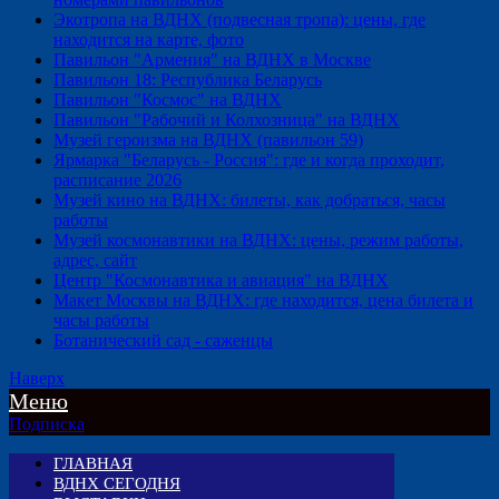
Экотропа на ВДНХ (подвесная тропа): цены, где
находится на карте, фото
Павильон "Армения" на ВДНХ в Москве
Павильон 18: Республика Беларусь
Павильон "Космос" на ВДНХ
Павильон "Рабочий и Колхозница" на ВДНХ
Музей героизма на ВДНХ (павильон 59)
Ярмарка "Беларусь - Россия": где и когда проходит,
расписание 2026
Музей кино на ВДНХ: билеты, как добраться, часы
работы
Музей космонавтики на ВДНХ: цены, режим работы,
адрес, сайт
Центр "Космонавтика и авиация" на ВДНХ
Макет Москвы на ВДНХ: где находится, цена билета и
часы работы
Ботанический сад - саженцы
Наверх
Меню
Подписка
ГЛАВНАЯ
ВДНХ СЕГОДНЯ