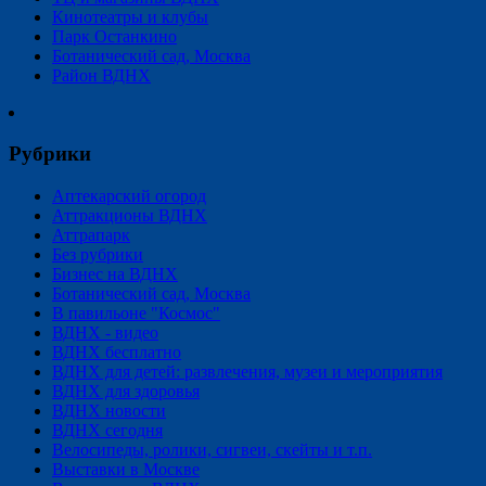
Кинотеатры и клубы
Парк Останкино
Ботанический сад, Москва
Район ВДНХ
Рубрики
Аптекарский огород
Аттракционы ВДНХ
Аттрапарк
Без рубрики
Бизнес на ВДНХ
Ботанический сад, Москва
В павильоне "Космос"
ВДНХ - видео
ВДНХ бесплатно
ВДНХ для детей: развлечения, музеи и мероприятия
ВДНХ для здоровья
ВДНХ новости
ВДНХ сегодня
Велосипеды, ролики, сигвеи, скейты и т.п.
Выставки в Москве