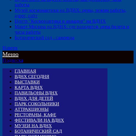
работы
Музей космонавтики на ВДНХ: цены, режим работы,
адрес, сайт
Центр "Космонавтика и авиация" на ВДНХ
Макет Москвы на ВДНХ: где находится, цена билета и
часы работы
Ботанический сад - саженцы
Наверх
Меню
Подписка
ГЛАВНАЯ
ВДНХ СЕГОДНЯ
ВЫСТАВКИ
КАРТА ВДНХ
ПАВИЛЬОНЫ ВДНХ
ВДНХ ДЛЯ ДЕТЕЙ
ПАРК СОКОЛЬНИКИ
АТТРАКЦИОНЫ
РЕСТОРАНЫ, КАФЕ
ФЕСТИВАЛИ НА ВДНХ
МУЗЕИ НА ВДНХ
БОТАНИЧЕСКИЙ САД