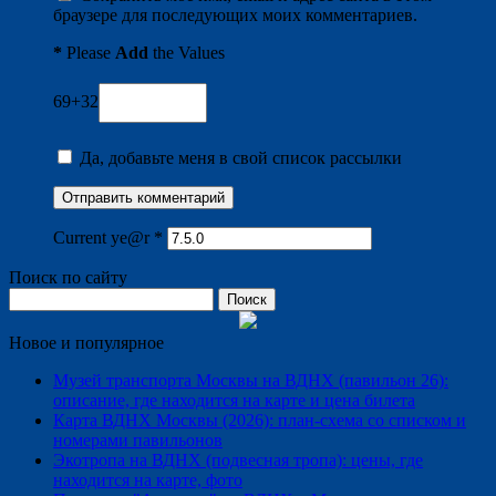
браузере для последующих моих комментариев.
*
Please
Add
the Values
69+32
Да, добавьте меня в свой список рассылки
Current ye@r
*
Поиск по сайту
Найти:
Новое и популярное
Музей транспорта Москвы на ВДНХ (павильон 26):
описание, где находится на карте и цена билета
Карта ВДНХ Москвы (2026): план-схема со списком и
номерами павильонов
Экотропа на ВДНХ (подвесная тропа): цены, где
находится на карте, фото