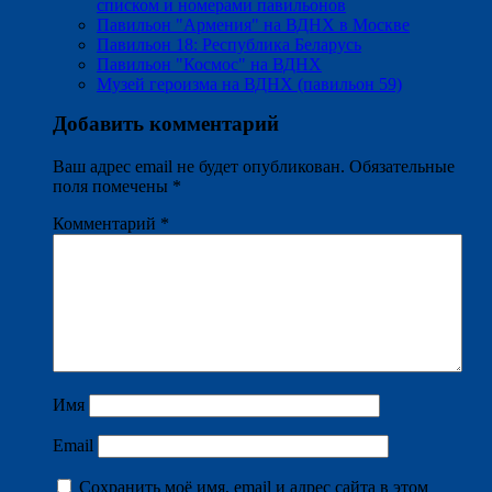
списком и номерами павильонов
Павильон "Армения" на ВДНХ в Москве
Павильон 18: Республика Беларусь
Павильон "Космос" на ВДНХ
Музей героизма на ВДНХ (павильон 59)
Добавить комментарий
Ваш адрес email не будет опубликован.
Обязательные
поля помечены
*
Комментарий
*
Имя
Email
Сохранить моё имя, email и адрес сайта в этом