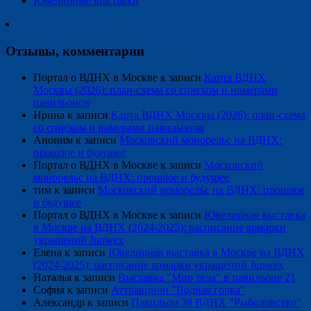
Ювелирные выставки
Отзывы, комментарии
Портал о ВДНХ в Москве
к записи
Карта ВДНХ
Москвы (2026): план-схема со списком и номерами
павильонов
Ирина
к записи
Карта ВДНХ Москвы (2026): план-схема
со списком и номерами павильонов
Аноним
к записи
Московский монорельс на ВДНХ:
прошлое и будущее
Портал о ВДНХ в Москве
к записи
Московский
монорельс на ВДНХ: прошлое и будущее
тим
к записи
Московский монорельс на ВДНХ: прошлое
и будущее
Портал о ВДНХ в Москве
к записи
Ювелирная выставка
в Москве на ВДНХ (2024-2025): расписание ярмарки
украшений Junwex
Елена
к записи
Ювелирная выставка в Москве на ВДНХ
(2024-2025): расписание ярмарки украшений Junwex
Наталья
к записи
Выставка "Мир тела" в павильоне 21
София
к записи
Аттракцион "Водная горка"
Александр
к записи
Павильон 38 ВДНХ "Рыболовство"