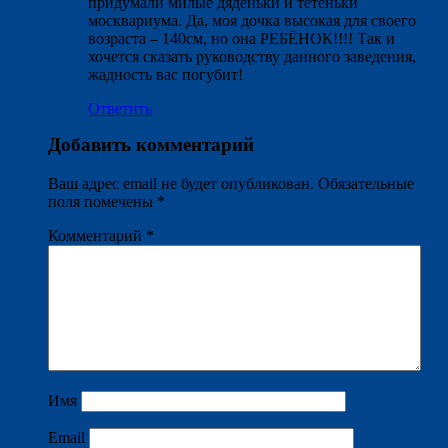
придумали милые дяденьки и тётеньки
москвариума. Да, моя дочка высокая для своего
возраста – 140см, но она РЕБЁНОК!!!! Так и
хочется сказать руководству данного заведения,
жадность вас погубит!
Ответить
Добавить комментарий
Ваш адрес email не будет опубликован.
Обязательные
поля помечены
*
Комментарий
*
Имя
Email