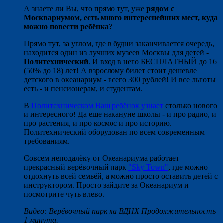
А знаете ли Вы, что прямо тут, уже
рядом с
Москвариумом, есть много интереснейших мест, куда
можно повести ребёнка?
Прямо тут, за углом, где в будни заканчивается очередь,
находится один из лучших музеев Москвы для детей -
Политехнический
. И вход в него БЕСПЛАТНЫЙ до 16
(50% до 18) лет! А взрослому билет стоит дешевле
детского в океанариум - всего 300 рублей! И все льготы
есть - и пенсионерам, и студентам.
В
Политехническом Ваш ребёнок узнает
столько нового
и интересного! Да ещё накануне школы - и про радио, и
про растения, и про космос и про историю.
Политехнический оборудован по всем современным
требованиям.
Совсем неподалёку от Океанариума работает
прекрасный верёвочный парк
"Sky Town"
, где можно
отдохнуть всей семьёй, а можно просто оставить детей с
инструктором. Просто зайдите за Океанариум и
посмотрите чуть влево.
Видео: Верёвочный парк на ВДНХ Продолжительность
1 минута.