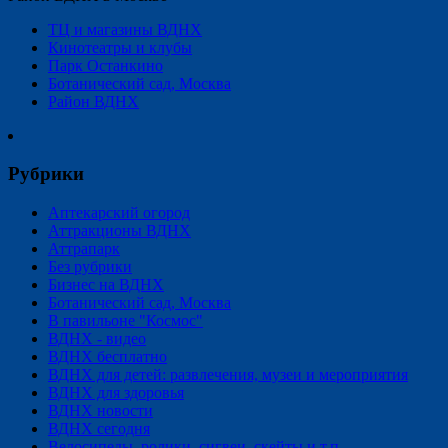
ТЦ и магазины ВДНХ
Кинотеатры и клубы
Парк Останкино
Ботанический сад, Москва
Район ВДНХ
Рубрики
Аптекарский огород
Аттракционы ВДНХ
Аттрапарк
Без рубрики
Бизнес на ВДНХ
Ботанический сад, Москва
В павильоне "Космос"
ВДНХ - видео
ВДНХ бесплатно
ВДНХ для детей: развлечения, музеи и мероприятия
ВДНХ для здоровья
ВДНХ новости
ВДНХ сегодня
Велосипеды, ролики, сигвеи, скейты и т.п.