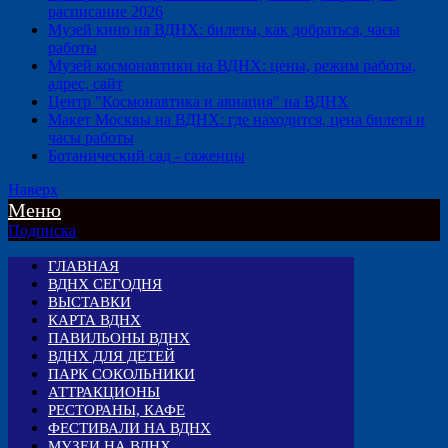
расписание 2026
Музей кино на ВДНХ: билеты, как добраться, часы
работы
Музей космонавтики на ВДНХ: цены, режим работы,
адрес, сайт
Центр "Космонавтика и авиация" на ВДНХ
Макет Москвы на ВДНХ: где находится, цена билета и
часы работы
Ботанический сад - саженцы
Наверх
Меню
Подписка
ГЛАВНАЯ
ВДНХ СЕГОДНЯ
ВЫСТАВКИ
КАРТА ВДНХ
ПАВИЛЬОНЫ ВДНХ
ВДНХ ДЛЯ ДЕТЕЙ
ПАРК СОКОЛЬНИКИ
АТТРАКЦИОНЫ
РЕСТОРАНЫ, КАФЕ
ФЕСТИВАЛИ НА ВДНХ
МУЗЕИ НА ВДНХ