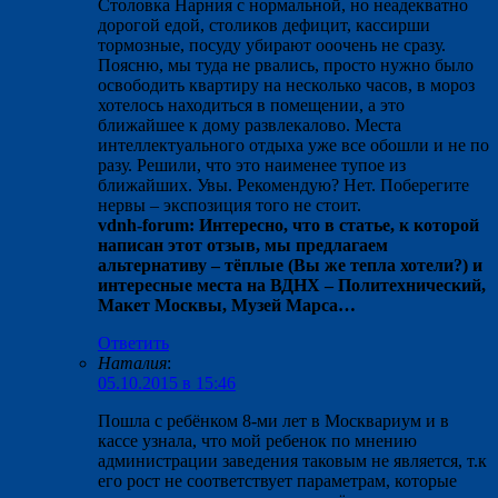
Столовка Нарния с нормальной, но неадекватно
дорогой едой, столиков дефицит, кассирши
тормозные, посуду убирают ооочень не сразу.
Поясню, мы туда не рвались, просто нужно было
освободить квартиру на несколько часов, в мороз
хотелось находиться в помещении, а это
ближайшее к дому развлекалово. Места
интеллектуального отдыха уже все обошли и не по
разу. Решили, что это наименее тупое из
ближайших. Увы. Рекомендую? Нет. Поберегите
нервы – экспозиция того не стоит.
vdnh-forum: Интересно, что в статье, к которой
написан этот отзыв, мы предлагаем
альтернативу – тёплые (Вы же тепла хотели?) и
интересные места на ВДНХ – Политехнический,
Макет Москвы, Музей Марса…
Ответить
Наталия
:
05.10.2015 в 15:46
Пошла с ребёнком 8-ми лет в Москвариум и в
кассе узнала, что мой ребенок по мнению
администрации заведения таковым не является, т.к
его рост не соответствует параметрам, которые