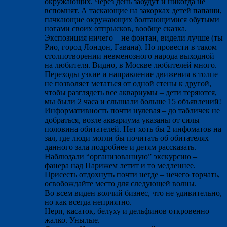
окружающих. Через день забудут и никогда не
вспомнят. А таскающие на закорках детей папаши,
пачкающие окружающих болтающимися обутыми
ногами своих отпрысков, вообще сказка.
Экспозиция ничего – не фонтан, видели лучше (ты
Рио, город Лондон, Гавана). Но провести в таком
столпотворении невменозного народа выходной –
на любителя. Видно, в Москве любителей много.
Переходы узкие и направление движения в толпе
не позволяет метаться от одной стены к другой,
чтобы разглядеть все аквариумы – дети теряются,
мы были 2 часа и слышали больше 15 объявлений!
Информативность почти нулевая – до табличек не
добраться, возле аквариума указаны от силы
половина обитателей. Нет хоть бы 2 инфоматов на
зал, где люди могли бы почитать об обитателях
данного зала подробнее и детям рассказать.
Наблюдали “организованную” экскурсию –
фанера над Парижем летит и то медленнее.
Присесть отдохнуть почти негде – нечего торчать,
освобождайте место для следующей волны.
Во всем виден волчий бизнес, что не удивительно,
но как всегда неприятно.
Нерп, касаток, белуху и дельфинов откровенно
жалко. Унылые.