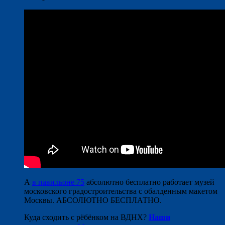
А
в павильоне 75
абсолютно бесплатно работает музей
московского градостроительства с обалденным макетом
Москвы. АБСОЛЮТНО БЕСПЛАТНО.
Куда сходить с рёбёнком на ВДНХ?
Наши