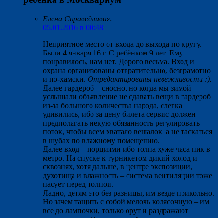
Елена Справедливая
:
05.01.2016 в 00:48
Неприятное место от входа до выхода по кругу.
Были 4 января 16 г. С ребёнком 9 лет. Ему
понравилось, нам нет. Дорого весьма. Вход и
охрана организованы отвратительно, безграмотно
и по-хамски.
Отредактированы невежливости :).
Далее гардероб – сносно, но когда мы зимой
услышали объявление не сдавать вещи в гардероб
из-за большого количества народа, слегка
удивились, ибо за цену билета сервис должен
предполагать некую обязанность регулировать
поток, чтобы всем хватало вешалок, а не таскаться
в шубах по влажному помещению.
Далее вход – порциями ибо толпа хуже часа пик в
метро. На спуске к турникетом дикий холод и
сквознях, хотя дальше, в центре экспозиции,
духотища и влажность – система вентиляции тоже
пасует перед толпой.
Ладно, детям это без разницы, им везде прикольно.
Но зачем тащить с собой мелочь колясочную – им
все до лампочки, только орут и раздражают