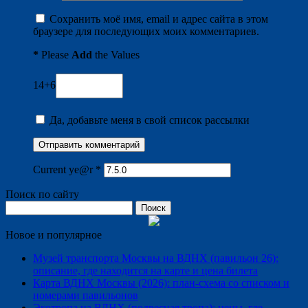
Сохранить моё имя, email и адрес сайта в этом
браузере для последующих моих комментариев.
*
Please
Add
the Values
14+6
Да, добавьте меня в свой список рассылки
Current ye@r
*
Поиск по сайту
Найти:
Новое и популярное
Музей транспорта Москвы на ВДНХ (павильон 26):
описание, где находится на карте и цена билета
Карта ВДНХ Москвы (2026): план-схема со списком и
номерами павильонов
Экотропа на ВДНХ (подвесная тропа): цены, где