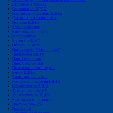
Выставки в Москве
Выставки на ВДНХ
Гостиницы и хостелы ВДНХ
Детские центры развития
История ВДНХ
Катки в Москве
Кинотеатры и клубы
Мероприятия
Музеи на ВДНХ
Обзоры на месяц
Океанариум "Москвариум"
Павильоны ВДНХ
Парк Останкино
Парк Сокольники
Политехнический музей
Район ВДНХ
Расписание и схемы
Рестораны и кафе на ВДНХ
Стоматология ВДНХ
Транспорт на ВДНХ
ТЦ и магазины ВДНХ
Фестивали и праздники
Цветы-Дома-Дачи
Экскурсии