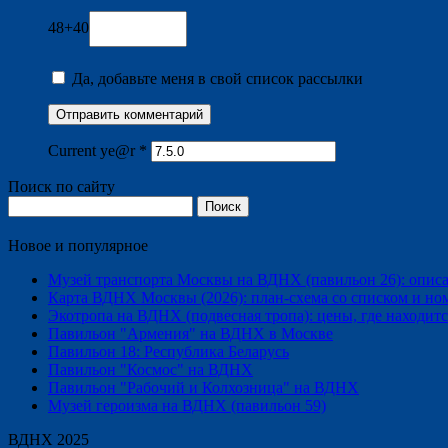
48+40
Да, добавьте меня в свой список рассылки
Current ye@r
*
Поиск по сайту
Найти:
Новое и популярное
Музей транспорта Москвы на ВДНХ (павильон 26): описани
Карта ВДНХ Москвы (2026): план-схема со списком и но
Экотропа на ВДНХ (подвесная тропа): цены, где находится
Павильон "Армения" на ВДНХ в Москве
Павильон 18: Республика Беларусь
Павильон "Космос" на ВДНХ
Павильон "Рабочий и Колхозница" на ВДНХ
Музей героизма на ВДНХ (павильон 59)
ВДНХ 2025