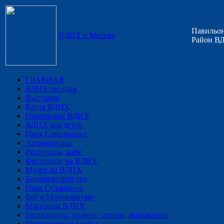
Павильон
ВДНХ в Москве
Район ВД
ГЛАВНАЯ
ВДНХ сегодня
Выставки
Карта ВДНХ
Павильоны ВДНХ
ВДНХ для детей
Парк Сокольники
Аттракционы
Рестораны, кафе
Фестивали на ВДНХ
Музеи на ВДНХ
Ботанический сад
Парк Останкино
Всё о Москвариуме
Магазины ВДНХ
Велосипеды, ролики, сигвеи, моноколесо
Кинотеатры и клубы