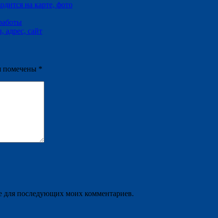
одится на карте, фото
работы
 адрес, сайт
я помечены
*
ере для последующих моих комментариев.