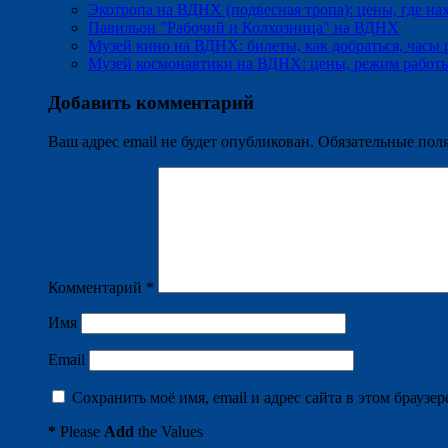
Экотропа на ВДНХ (подвесная тропа): цены, где нах
Павильон "Рабочий и Колхозница" на ВДНХ
Музей кино на ВДНХ: билеты, как добраться, часы 
Музей космонавтики на ВДНХ: цены, режим работы,
Добавить комментарий
Ваш адрес email не будет опубликован.
Обязательные пол
Комментарий
*
Имя
Email
Сохранить моё имя, email и адрес сайта в этом брауз
*
Please
Add
the Values