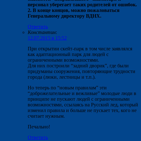
персонал уберегает таких родителей от ошибок.
2. В конце концов, можно пожаловаться
Генеральному директору ВДНХ.
Ответить
Константин
:
12.07.2015 в 15:52
При открытии скейт-парк в том числе заявлялся
как адаптационный парк для людей с
ограниченными возможностями.
Для них построили “задний дворик”, где были
придуманы сооружения, повторяющие трудности
города (люки, лестницы и т.п.).
Но теперь по “новым правилам” эти
“доброжелательные и вежливые” молодые люди в
принципе не пускают людей с ограниченными
возможностями, ссылаясь на Русский лед, который
изменил правила и больше не пускает тех, кого не
считает нужным.
Печально!
Ответить