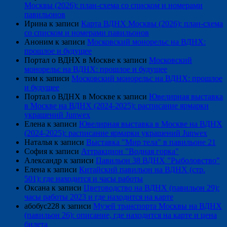
Москвы (2026): план-схема со списком и номерами
павильонов
Ирина
к записи
Карта ВДНХ Москвы (2026): план-схема
со списком и номерами павильонов
Аноним
к записи
Московский монорельс на ВДНХ:
прошлое и будущее
Портал о ВДНХ в Москве
к записи
Московский
монорельс на ВДНХ: прошлое и будущее
тим
к записи
Московский монорельс на ВДНХ: прошлое
и будущее
Портал о ВДНХ в Москве
к записи
Ювелирная выставка
в Москве на ВДНХ (2024-2025): расписание ярмарки
украшений Junwex
Елена
к записи
Ювелирная выставка в Москве на ВДНХ
(2024-2025): расписание ярмарки украшений Junwex
Наталья
к записи
Выставка "Мир тела" в павильоне 21
София
к записи
Аттракцион "Водная горка"
Александр
к записи
Павильон 38 ВДНХ "Рыболовство"
Елена
к записи
Китайский павильон на ВДНХ (стр.
501): где находится и часы работы
Оксана
к записи
Цветоводство на ВДНХ (павильон 29):
часы работы 2023 и где находится на карте
абобус228
к записи
Музей транспорта Москвы на ВДНХ
(павильон 26): описание, где находится на карте и цена
билета