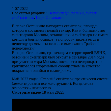
1 07 2022
Все статьи рубрики :
Велосипеды, ролики, сигвеи,
скейты и т.п.
,
Парк Останкино
В парке Останкино находится скейтпарк, площадь
которого составляет целый гектар. Как и большинство
скейтпарков Москвы, останкинский скейтпарк не имеет
крыши и боится осадков, а попросту, закрывается в
непогоду до момента полного высыхания "рабочей
поверхности".
В парке Останкино, граничащем с территорией ВДНХ,
бетонный скейтпарк был открыт в сентябре 2014 года
при участии мэра Москвы, после чего неоднократно
критиковался спортивным сообществом за качество
покрытия и ошибки в планировке.
Май 2022 года: "Старый" скейтпарк практически снесён
(демонтированы все конструкции). Когда снова
откроется - неизвестно.
Смотрите видео 18 мая 2022: