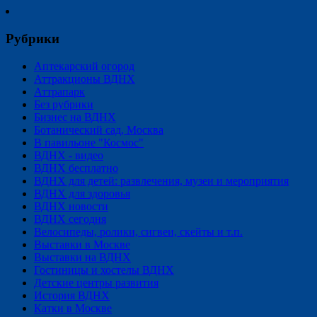
Рубрики
Аптекарский огород
Аттракционы ВДНХ
Аттрапарк
Без рубрики
Бизнес на ВДНХ
Ботанический сад, Москва
В павильоне "Космос"
ВДНХ - видео
ВДНХ бесплатно
ВДНХ для детей: развлечения, музеи и мероприятия
ВДНХ для здоровья
ВДНХ новости
ВДНХ сегодня
Велосипеды, ролики, сигвеи, скейты и т.п.
Выставки в Москве
Выставки на ВДНХ
Гостиницы и хостелы ВДНХ
Детские центры развития
История ВДНХ
Катки в Москве