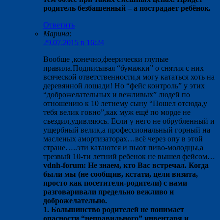
родитель безбашенный – а пострадает ребёнок.
Ответить
Марина
:
29.07.2015 в 16:24
Вообще ,конечно,феерически глупые
правила.Подписывая “бумажки” о снятия с них
всяческой ответственности,я могу кататься хоть на
деревянной лошади! Но “фейс контроль” у этих
“доброжелательных и вежливых” людей по
отношению к 10 летнему сыну “Пошел отсюда,у
тебя велик говно”,как муж ещё по морде не
съездил,удивляюсь. Если у него не обрубленный и
ущербный велик,а профессиональный горный на
масленых амортизаторах…всё через опу в этой
стране…..эти катаются и пьют пиво-молодцы,а
трезвый 10-ти летний ребенок не вышел фейсом…
vdnh-forum: Не знаем, кто Вас встречал. Когда
были мы (не сообщив, кстати, цели визита,
просто как посетители-родители) с нами
разговаривали предельно вежливо и
доброжелательно.
1. Большинство родителей не понимает
опасности “неправильного” инвентаря и