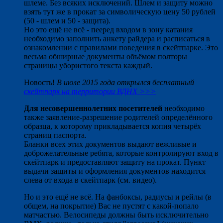
шлеме. Без всяких исключений. Шлем и защиту можно
взять тут же в прокат за символическую цену 50 рублей
(50 - шлем и 50 - защита).
Но это ещё не всё - пееред входом в зону катания
необходимо заполнить анкету райдера и расписаться в
ознакомлении с правилами поведения в скейтпарке. Это
весьма обширные документы объёмом полторы
страницы убористого текста каждый.
Новость!
В июле 2015 года открылся бесплатный
скейтпарк на территории ВДНХ >>>
Для несовершеннолетних посетителей
необходимо
также заявление-разрешение родителей определённого
образца, к которому прикладывается копия четырёх
страниц паспорта.
Бланки всех этих документов выдают вежливые и
доброжелательные ребята, которые контролируют вход в
скейтпарк и предоставляют защиту на прокат. Пункт
выдачи защиты и оформления документов находится
слева от входа в скейтпарк (см. видео).
Но и это ещё не всё. На фанбоксы, радиусы и рейлы (в
общем, на покрытие) Вас не пустят с какой-попало
матчастью. Велосипеды должны быть исключительно