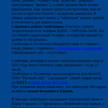
ВМХ, ролики - только стиля "агрессив" (никаких
прогулочных "фитнес"), а скейт должен быть только
деревянным. Как сказали ребята-инструкторы, они не
пустят в парк посетителя с складным самокатом. В
общем, райдеры всё знают, а "чайникам" нужно прийти
и посмотреть для первого раза.
Справки о работе скейтпарка
получить сложно:
теоретически есть телефон ВДНХ +7(495)544-34-00. Но
это общий справочный телефон, и оператор находится
далеко от Останкино.
Скейтпарк в Останкино находится слева от главного
входа, рядом с стадионом
и спортивными площадками
.
Официальный сайт - отсутствует.
Скейтеры, роллеры и прочие заинтересованные лица в
2015 году могут посетить парк ежедневно с 10 до 22
часов.
Скейтпарк в Останкино эксплуатируется (построен?)
ООО "Русский лёд", "сделавшим" самый-самый каток
на ВДНХ и
пляж летом 2015 года.
При открытии было объявлено, что скейтпарк Мегадром
является
самым большим в Европе.
В Москве скейтпарки принимают посетителей также в
Парке Горького, в Перовском и Измайловском парках, в
Лужниках, в парке "Сокольники", в парке "Красная