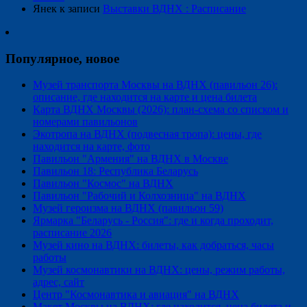
Янек
к записи
Выставки ВДНХ : Расписание
Популярное, новое
Музей транспорта Москвы на ВДНХ (павильон 26):
описание, где находится на карте и цена билета
Карта ВДНХ Москвы (2026): план-схема со списком и
номерами павильонов
Экотропа на ВДНХ (подвесная тропа): цены, где
находится на карте, фото
Павильон "Армения" на ВДНХ в Москве
Павильон 18: Республика Беларусь
Павильон "Космос" на ВДНХ
Павильон "Рабочий и Колхозница" на ВДНХ
Музей героизма на ВДНХ (павильон 59)
Ярмарка "Беларусь - Россия": где и когда проходит,
расписание 2026
Музей кино на ВДНХ: билеты, как добраться, часы
работы
Музей космонавтики на ВДНХ: цены, режим работы,
адрес, сайт
Центр "Космонавтика и авиация" на ВДНХ
Макет Москвы на ВДНХ: где находится, цена билета и