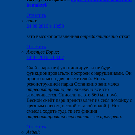
kontaktyi/
Ответить
вано
:
24.09.2016 в 18:58
зато высокопоставленная
отредактировано
откат
Ответить
Аксенцев Борис
:
14.07.2016 в 08:07
Скейт парк не функционирует и не будет
функционировать,тк построен с нарушениями. Он
просто опасен для посетителей. Но тк
реконструкцией парка Останкино занимался
отредактировано, не проверено
все это
замалчивается. Списали на это 560 млн руб.
Весной скейт парк представляет из себя помойку с
грязным снегом, весной с талой водой;). Нет
смысла ходить туда тк это фикция
отредактированы персоналии – не проверено.
Ответить
Авдей
: