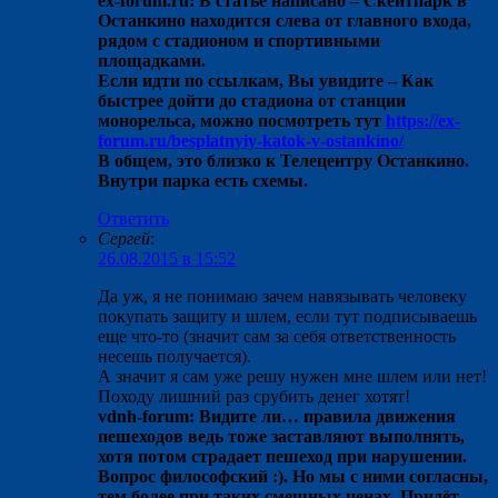
ex-forum.ru: В статье написано – Скейтпарк в
Останкино находится слева от главного входа,
рядом с стадионом и спортивными
площадками.
Если идти по ссылкам, Вы увидите – Как
быстрее дойти до стадиона от станции
монорельса, можно посмотреть тут
https://ex-
forum.ru/besplatnyiy-katok-v-ostankino/
В общем, это близко к Телецентру Останкино.
Внутри парка есть схемы.
Ответить
Сергей
:
26.08.2015 в 15:52
Да уж, я не понимаю зачем навязывать человеку
покупать защиту и шлем, если тут подписываешь
еще что-то (значит сам за себя ответственность
несешь получается).
А значит я сам уже решу нужен мне шлем или нет!
Походу лишний раз срубить денег хотят!
vdnh-forum: Видите ли… правила движения
пешеходов ведь тоже заставляют выполнять,
хотя потом страдает пешеход при нарушении.
Вопрос философский :). Но мы с ними согласны,
тем более при таких смешных ценах. Придёт