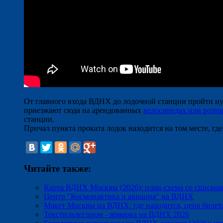
От главного входа ВДНХ до лодочной станции пройти нуж
приезжают сюда на арендованных
велосипедах или роли
станции.
Причал пункта проката лодок находится на том месте, гд
Читайте также:
Карта ВДНХ Москвы (2026): план-схема со списко
Центр "Космонавтика и авиация" на ВДНХ
Макет Москвы на ВДНХ: где находится, цена билет
Текстильлегпром - ярмарка на ВДНХ 2026