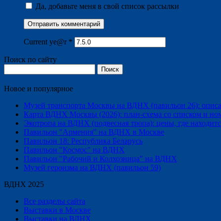
Да, добавьте меня в свой список рассылки
Current ye@r
*
Поиск по сайту
Найти:
Новое и популярное
Музей транспорта Москвы на ВДНХ (павильон 26): описани
Карта ВДНХ Москвы (2026): план-схема со списком и но
Экотропа на ВДНХ (подвесная тропа): цены, где находится
Павильон "Армения" на ВДНХ в Москве
Павильон 18: Республика Беларусь
Павильон "Космос" на ВДНХ
Павильон "Рабочий и Колхозница" на ВДНХ
Музей героизма на ВДНХ (павильон 59)
ВДНХ 2025
Все разделы сайта
Выставки в Москве
Выставки на ВДНХ