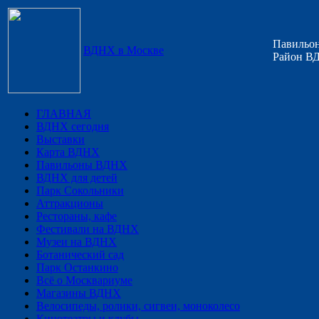
Павильон
ВДНХ в Москве
Район ВД
ГЛАВНАЯ
ВДНХ сегодня
Выставки
Карта ВДНХ
Павильоны ВДНХ
ВДНХ для детей
Парк Сокольники
Аттракционы
Рестораны, кафе
Фестивали на ВДНХ
Музеи на ВДНХ
Ботанический сад
Парк Останкино
Всё о Москвариуме
Магазины ВДНХ
Велосипеды, ролики, сигвеи, моноколесо
Кинотеатры и клубы