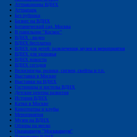
Аттракционы ВДНХ
Аттрапарк
Без рубрики
Бизнес на ВДНХ
Ботанический сад, Москва
В павильоне "Космос"
ВДНХ - видео
ВДНХ бесплатно
ВДНХ для детей: развлечения, музеи и мероприятия
ВДНХ для здоровья
ВДНХ новости
ВДНХ сегодня
Велосипеды, ролики, сигвеи, скейты и т.п.
Выставки в Москве
Выставки на ВДНХ
Гостиницы и хостелы ВДНХ
Детские центры развития
История ВДНХ
Катки в Москве
Кинотеатры и клубы
Мероприятия
Музеи на ВДНХ
Обзоры на месяц
Океанариум "Москвариум"
Павильоны ВДНХ