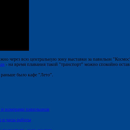
но через всю центральную зону выставки за павильон "Космос"
ках
- на время плавания такой "транспорт" можно спокойно оста
е раньше было кафе "Лето".
м и номерами павильонов
а и часы работы