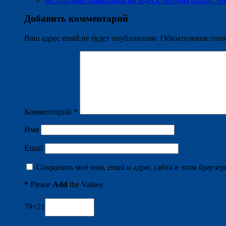
Бесплатные павильоны на ВДНХ сегодня (2026): что
Добавить комментарий
Ваш адрес email не будет опубликован.
Обязательные пол
Комментарий
*
Имя
Email
Сохранить моё имя, email и адрес сайта в этом брауз
*
Please
Add
the Values
79+21