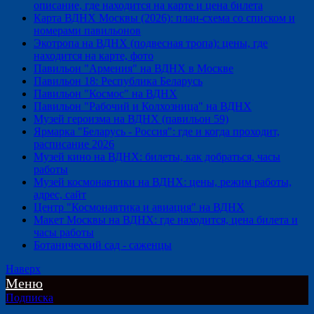
описание, где находится на карте и цена билета
Карта ВДНХ Москвы (2026): план-схема со списком и
номерами павильонов
Экотропа на ВДНХ (подвесная тропа): цены, где
находится на карте, фото
Павильон "Армения" на ВДНХ в Москве
Павильон 18: Республика Беларусь
Павильон "Космос" на ВДНХ
Павильон "Рабочий и Колхозница" на ВДНХ
Музей героизма на ВДНХ (павильон 59)
Ярмарка "Беларусь - Россия": где и когда проходит,
расписание 2026
Музей кино на ВДНХ: билеты, как добраться, часы
работы
Музей космонавтики на ВДНХ: цены, режим работы,
адрес, сайт
Центр "Космонавтика и авиация" на ВДНХ
Макет Москвы на ВДНХ: где находится, цена билета и
часы работы
Ботанический сад - саженцы
Наверх
Меню
Подписка