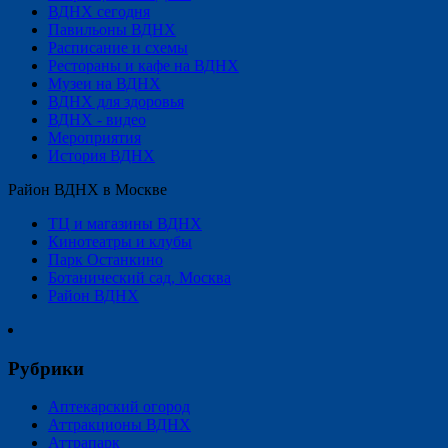
ВДНХ сегодня
Павильоны ВДНХ
Расписание и схемы
Рестораны и кафе на ВДНХ
Музеи на ВДНХ
ВДНХ для здоровья
ВДНХ - видео
Мероприятия
История ВДНХ
Район ВДНХ в Москве
ТЦ и магазины ВДНХ
Кинотеатры и клубы
Парк Останкино
Ботанический сад, Москва
Район ВДНХ
Рубрики
Аптекарский огород
Аттракционы ВДНХ
Аттрапарк