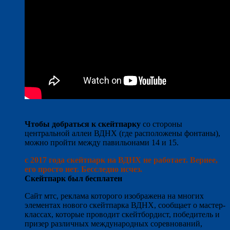
Чтобы добраться к скейтпарку
со стороны
центральной аллеи ВДНХ (где расположены фонтаны),
можно пройти между павильонами 14 и 15.
с 2017 года скейтпарк на ВДНХ не работает. Вернее,
его просто нет. Бесследно исчез.
Скейтпарк был бесплатен
Сайт мтс, реклама которого изображена на многих
элементах нового скейтпарка ВДНХ, сообщает о мастер-
классах, которые проводит скейтбордист, победитель и
призер различных международных соревнований,