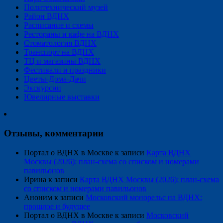
Политехнический музей
Район ВДНХ
Расписание и схемы
Рестораны и кафе на ВДНХ
Стоматология ВДНХ
Транспорт на ВДНХ
ТЦ и магазины ВДНХ
Фестивали и праздники
Цветы-Дома-Дачи
Экскурсии
Ювелирные выставки
Отзывы, комментарии
Портал о ВДНХ в Москве
к записи
Карта ВДНХ
Москвы (2026): план-схема со списком и номерами
павильонов
Ирина
к записи
Карта ВДНХ Москвы (2026): план-схема
со списком и номерами павильонов
Аноним
к записи
Московский монорельс на ВДНХ:
прошлое и будущее
Портал о ВДНХ в Москве
к записи
Московский