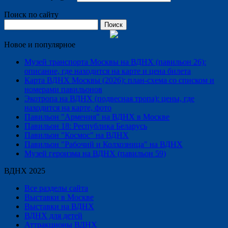
Поиск по сайту
Найти:
Новое и популярное
Музей транспорта Москвы на ВДНХ (павильон 26):
описание, где находится на карте и цена билета
Карта ВДНХ Москвы (2026): план-схема со списком и
номерами павильонов
Экотропа на ВДНХ (подвесная тропа): цены, где
находится на карте, фото
Павильон "Армения" на ВДНХ в Москве
Павильон 18: Республика Беларусь
Павильон "Космос" на ВДНХ
Павильон "Рабочий и Колхозница" на ВДНХ
Музей героизма на ВДНХ (павильон 59)
ВДНХ 2025
Все разделы сайта
Выставки в Москве
Выставки на ВДНХ
ВДНХ для детей
Аттракционы ВДНХ