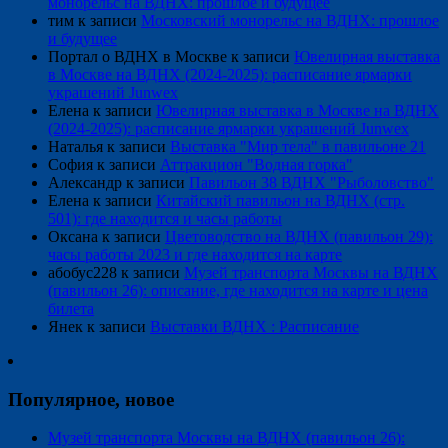
монорельс на ВДНХ: прошлое и будущее
тим
к записи
Московский монорельс на ВДНХ: прошлое
и будущее
Портал о ВДНХ в Москве
к записи
Ювелирная выставка
в Москве на ВДНХ (2024-2025): расписание ярмарки
украшений Junwex
Елена
к записи
Ювелирная выставка в Москве на ВДНХ
(2024-2025): расписание ярмарки украшений Junwex
Наталья
к записи
Выставка "Мир тела" в павильоне 21
София
к записи
Аттракцион "Водная горка"
Александр
к записи
Павильон 38 ВДНХ "Рыболовство"
Елена
к записи
Китайский павильон на ВДНХ (стр.
501): где находится и часы работы
Оксана
к записи
Цветоводство на ВДНХ (павильон 29):
часы работы 2023 и где находится на карте
абобус228
к записи
Музей транспорта Москвы на ВДНХ
(павильон 26): описание, где находится на карте и цена
билета
Янек
к записи
Выставки ВДНХ : Расписание
Популярное, новое
Музей транспорта Москвы на ВДНХ (павильон 26):