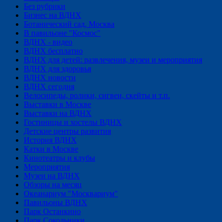
Без рубрики
Бизнес на ВДНХ
Ботанический сад, Москва
В павильоне "Космос"
ВДНХ - видео
ВДНХ бесплатно
ВДНХ для детей: развлечения, музеи и мероприятия
ВДНХ для здоровья
ВДНХ новости
ВДНХ сегодня
Велосипеды, ролики, сигвеи, скейты и т.п.
Выставки в Москве
Выставки на ВДНХ
Гостиницы и хостелы ВДНХ
Детские центры развития
История ВДНХ
Катки в Москве
Кинотеатры и клубы
Мероприятия
Музеи на ВДНХ
Обзоры на месяц
Океанариум "Москвариум"
Павильоны ВДНХ
Парк Останкино
Парк Сокольники