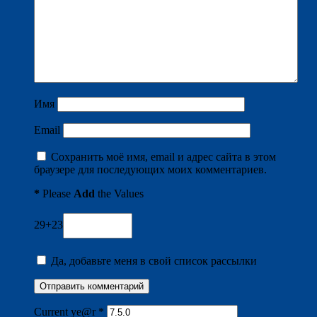
Имя
Email
Сохранить моё имя, email и адрес сайта в этом
браузере для последующих моих комментариев.
*
Please
Add
the Values
29+23
Да, добавьте меня в свой список рассылки
Current ye@r
*