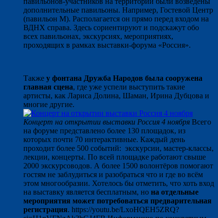
павильонов-участников на территории были возведены
дополнительные павильоны. Например, Гостевой Центр
(павильон М). Располагается он прямо перед входом на
ВДНХ справа. Здесь сориентируют и подскажут обо
всех павильонах, экскурсиях, мероприятиях,
проходящих в рамках выставки-форума «Россия».
Также
у фонтана Дружба Народов была сооружена
главная сцена
, где уже успели выступить такие
артисты, как Лариса Долина, Шаман, Ирина Дубцова и
многие другие.
Концерт на открытии выставки Россия 4 ноября
Всего
на форуме представлено более 130 площадок, из
которых почти 70 интерактивные. Каждый день
проходит более 500 событий: экскурсии, мастер-классы,
лекции, концерты. По всей площадке работают свыше
2000 экскурсоводов. А более 1500 волонтёров помогают
гостям не заблудиться и разобраться что и где во всём
этом многообразии. Хотелось бы отметить, что хоть вход
на выставку является бесплатным, но
на отдельные
мероприятия может потребоваться предварительная
регистрация
. https://youtu.be/LxoHQEH5ZRQ?