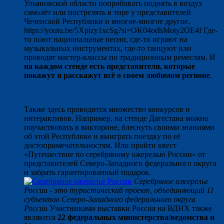
Ульяновской области попробовать поднять в воздух
самолёт или пострелять в тире у представителей
Чеченской Республики и многое-многое другое.
https://youtu.be/5Xpizy1xcSg?si=OK04odhMoty2OE4f Где-
то поют национальные песни, где-то играют на
музыкальных инструментах, где-то танцуют или
проводят мастер-классы по традиционным ремеслам. И
на каждом стенде есть представители, которые
покажут и расскажут всё о своем любимом регионе
.
Также здесь проводится множество конкурсов и
интерактивов. Например, на стенде Дагестана можно
поучаствовать в викторине, блеснуть своими знаниями
об этой Республике и выиграть поездку по её
достопримечательностям. Или пройти квест
«Путешествие по серебряному ожерелью России» от
представителей Северо-Западного федерального округа
и забрать гарантированный подарок.
Серебряное ожерелье
России - это туристический проект, объединяющий 11
субъектов Северо-Западного федерального округа
России
Участниками выставки Россия на ВДНХ также
являются
22 федеральных министерства/ведомства и