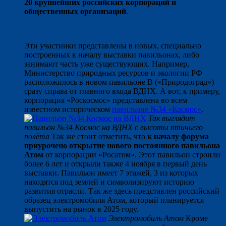
20 крупнейших российских корпораций и
общественных организаций
.
Эти участники представлены в новых, специально
построенных к началу выставки павильонах, либо
занимают часть уже существующих. Например,
Министерство природных ресурсов и экологии РФ
расположилось в новом павильоне В («Природоград»)
сразу справа от главного входа ВДНХ. А вот, к примеру,
корпорация «Роскосмос» представлена во всем
известном историческом
павильоне №34 «Космос»
.
Так выглядит
павильон №34 Космос на ВДНХ с высоты птичьего
полёта
Так же стоит отметить, что
к началу форума
приурочено открытие нового постоянного павильона
Атом
от корпорации «Росатом». Этот павильон строили
более 6 лет и открыли также 4 ноября в первый день
выставки. Павильон имеет 7 этажей, 3 из которых
находятся под землей и символизируют историю
развития отрасли. Так же здесь представлен российский
образец электромобиля Атом, который планируется
выпустить на рынок в 2025 году.
Электромобиль Атом
Кроме