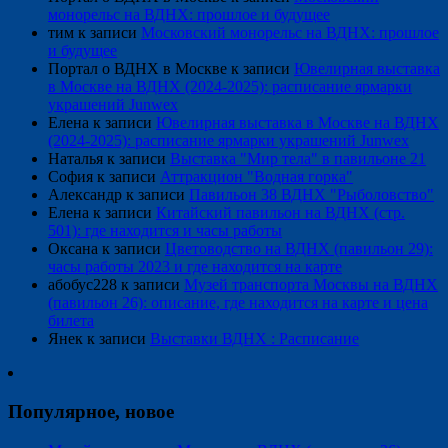
монорельс на ВДНХ: прошлое и будущее
тим
к записи
Московский монорельс на ВДНХ: прошлое
и будущее
Портал о ВДНХ в Москве
к записи
Ювелирная выставка
в Москве на ВДНХ (2024-2025): расписание ярмарки
украшений Junwex
Елена
к записи
Ювелирная выставка в Москве на ВДНХ
(2024-2025): расписание ярмарки украшений Junwex
Наталья
к записи
Выставка "Мир тела" в павильоне 21
София
к записи
Аттракцион "Водная горка"
Александр
к записи
Павильон 38 ВДНХ "Рыболовство"
Елена
к записи
Китайский павильон на ВДНХ (стр.
501): где находится и часы работы
Оксана
к записи
Цветоводство на ВДНХ (павильон 29):
часы работы 2023 и где находится на карте
абобус228
к записи
Музей транспорта Москвы на ВДНХ
(павильон 26): описание, где находится на карте и цена
билета
Янек
к записи
Выставки ВДНХ : Расписание
Популярное, новое