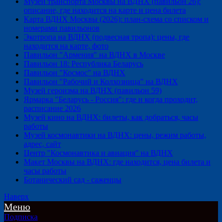
Музей транспорта Москвы на ВДНХ (павильон 26):
описание, где находится на карте и цена билета
Карта ВДНХ Москвы (2026): план-схема со списком и
номерами павильонов
Экотропа на ВДНХ (подвесная тропа): цены, где
находится на карте, фото
Павильон "Армения" на ВДНХ в Москве
Павильон 18: Республика Беларусь
Павильон "Космос" на ВДНХ
Павильон "Рабочий и Колхозница" на ВДНХ
Музей героизма на ВДНХ (павильон 59)
Ярмарка "Беларусь - Россия": где и когда проходит,
расписание 2026
Музей кино на ВДНХ: билеты, как добраться, часы
работы
Музей космонавтики на ВДНХ: цены, режим работы,
адрес, сайт
Центр "Космонавтика и авиация" на ВДНХ
Макет Москвы на ВДНХ: где находится, цена билета и
часы работы
Ботанический сад - саженцы
Наверх
Меню
Подписка