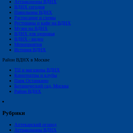
Аттракционы ВДНХ
ВДНХ сегодня
Павильоны ВДНХ
Расписание и схемы
Рестораны и кафе на ВДНХ
Музеи на ВДНХ
ВДНХ для здоровья
ВДНХ - видео
Мероприятия
История ВДНХ
Район ВДНХ в Москве
ТЦ и магазины ВДНХ
Кинотеатры и клубы
Парк Останкино
Ботанический сад, Москва
Район ВДНХ
Рубрики
Аптекарский огород
Аттракционы ВДНХ