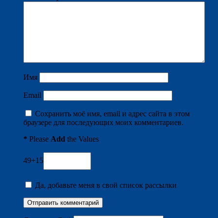
Имя
Email
Сохранить моё имя, email и адрес сайта в этом
браузере для последующих моих комментариев.
*
Please
Add
the Values
49+15
Да, добавьте меня в свой список рассылки