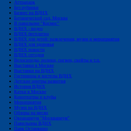
Аттрапарк
Без рубрики
Бизнес на ВДНХ
Ботанический сад, Москва
В павильоне "Космос"
ВДНХ - видео
ВДНХ бесплатно
ВДНХ для детей: развлечения, музеи и мероприятия
ВДНХ для здоровья
ВДНХ новости
ВДНХ сегодня
Велосипеды, ролики, сигвеи, скейты и т.п.
Выставки в Москве
Выставки на ВДНХ
Гостиницы и хостелы ВДНХ
Детские центры развития
История ВДНХ
Катки в Москве
Кинотеатры и клубы
Мероприятия
Музеи на ВДНХ
Обзоры на месяц
Океанариум "Москвариум"
Павильоны ВДНХ
Парк Останкино