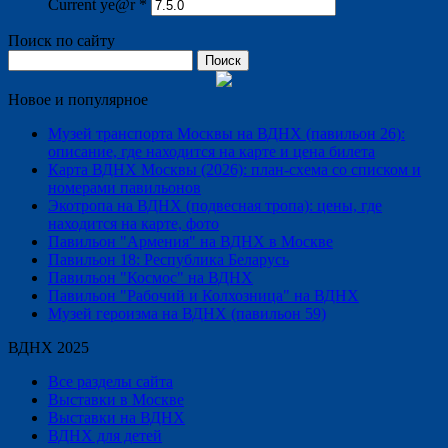
Current ye@r
*
Поиск по сайту
Найти:
Новое и популярное
Музей транспорта Москвы на ВДНХ (павильон 26):
описание, где находится на карте и цена билета
Карта ВДНХ Москвы (2026): план-схема со списком и
номерами павильонов
Экотропа на ВДНХ (подвесная тропа): цены, где
находится на карте, фото
Павильон "Армения" на ВДНХ в Москве
Павильон 18: Республика Беларусь
Павильон "Космос" на ВДНХ
Павильон "Рабочий и Колхозница" на ВДНХ
Музей героизма на ВДНХ (павильон 59)
ВДНХ 2025
Все разделы сайта
Выставки в Москве
Выставки на ВДНХ
ВДНХ для детей