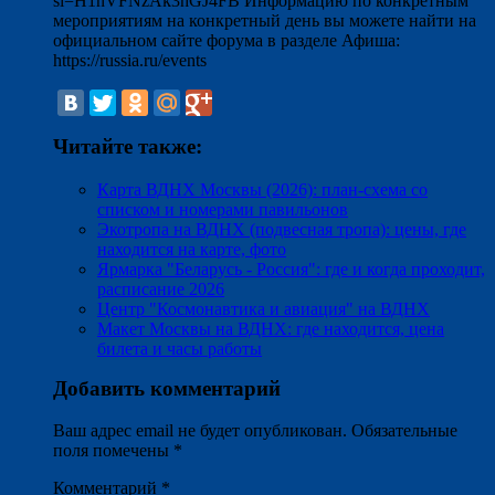
si=H1nVFNzAk3hGJ4FB Информацию по конкретным
мероприятиям на конкретный день вы можете найти на
официальном сайте форума в разделе Афиша:
https://russia.ru/events
Читайте также:
Карта ВДНХ Москвы (2026): план-схема со
списком и номерами павильонов
Экотропа на ВДНХ (подвесная тропа): цены, где
находится на карте, фото
Ярмарка "Беларусь - Россия": где и когда проходит,
расписание 2026
Центр "Космонавтика и авиация" на ВДНХ
Макет Москвы на ВДНХ: где находится, цена
билета и часы работы
Добавить комментарий
Ваш адрес email не будет опубликован.
Обязательные
поля помечены
*
Комментарий
*