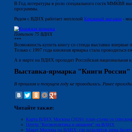
В Год литературы в роли специального гостя ММКВЯ выст
программы.
Рядом с ВДНХ работает неплохой
Книжный магазин
- мо
Павильон 75 ВДНХ
***
Возможность купить книгу со стенда выставки впервые по
Только с 1997 года книжная ярмарка стала проводиться е
А в марте на ВДНХ проходит Российская национальная к
Выставка-ярмарка "Книги России"
В прошлом и текущем году не проводилась. Ранее проходил
Читайте также:
Карта ВДНХ Москвы (2026): план-схема со списко
Центр "Космонавтика и авиация" на ВДНХ
Макет Москвы на ВДНХ: где находится, цена билет