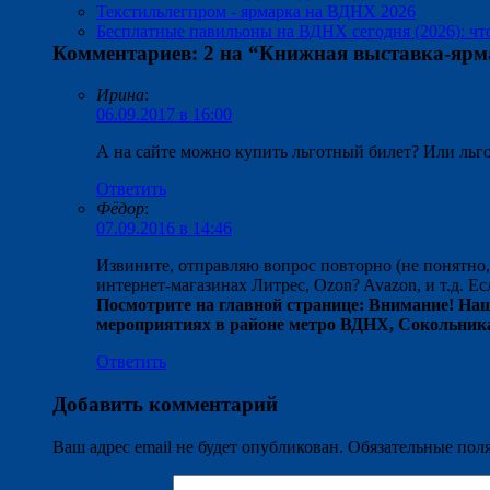
Текстильлегпром - ярмарка на ВДНХ 2026
Бесплатные павильоны на ВДНХ сегодня (2026): что
Комментариев: 2 на “
Книжная выставка-ярм
Ирина
:
06.09.2017 в 16:00
А на сайте можно купить льготный билет? Или льго
Ответить
Фёдор
:
07.09.2016 в 14:46
Извините, отправляю вопрос повторно (не понятно
интернет-магазинах Литрес, Ozon? Avazon, и т.д. Ес
Посмотрите на главной странице: Внимание! На
мероприятиях в районе метро ВДНХ, Сокольниках
Ответить
Добавить комментарий
Ваш адрес email не будет опубликован.
Обязательные пол