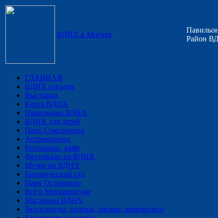
Павильон
ВДНХ в Москве
Район ВД
ГЛАВНАЯ
ВДНХ сегодня
Выставки
Карта ВДНХ
Павильоны ВДНХ
ВДНХ для детей
Парк Сокольники
Аттракционы
Рестораны, кафе
Фестивали на ВДНХ
Музеи на ВДНХ
Ботанический сад
Парк Останкино
Всё о Москвариуме
Магазины ВДНХ
Велосипеды, ролики, сигвеи, моноколесо
Кинотеатры и клубы