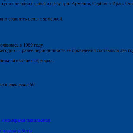
упит не одна страна, а сразу три: Армения, Сербия и Иран. Он
жно сравнить цены с ярмаркой.
явилась в 1989 году.
жегодно — ранее периодичность её проведения составляла два го
нижная выставка-ярмарка.
а в павильоне 69
м и номерами павильонов
а и часы работы