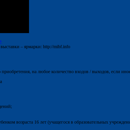
>
тавки – ярмарки: http://mibf.info
 приобретения, на любое количество входов / выходов, если иное
а
дений;
ребенком возраста 16 лет (учащегося в образовательных учрежде