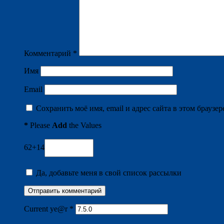
Комментарий
*
Имя
Email
Сохранить моё имя, email и адрес сайта в этом брауз
*
Please
Add
the Values
62+14
Да, добавьте меня в свой список рассылки
Current ye@r
*