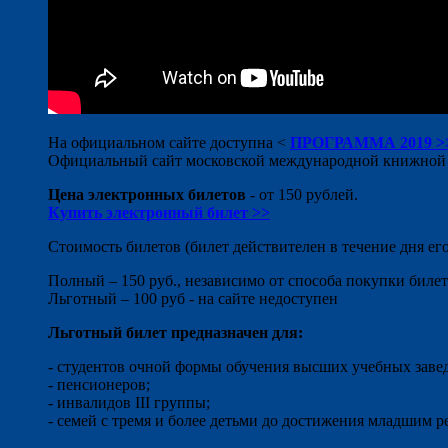
На официальном сайте доступна <
ПРОГРАММА 2019 >
Официальный сайт московской международной книжной выс
Цена электронных билетов
- от 150 рублей.
Купить электронный билет >>
Стоимость билетов (билет действителен в течение дня его
Полный – 150 руб., независимо от способа покупки билет
Льготный – 100 руб - на сайте недоступен
Льготный билет предназначен для:
- студентов очной формы обучения высших учебных заве
- пенсионеров;
- инвалидов III группы;
- семей с тремя и более детьми до достижения младшим 