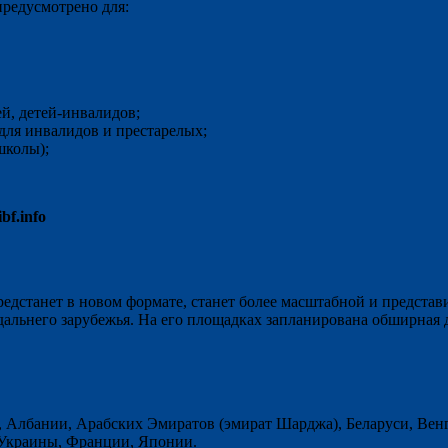
редусмотрено для:
ей, детей-инвалидов;
для инвалидов и престарелых;
школы);
ibf.info
дстанет в новом формате, станет более масштабной и представ
и дальнего зарубежья. На его площадках запланирована обширная 
 Албании, Арабских Эмиратов (эмират Шарджа), Беларуси, Венг
, Украины, Франции, Японии.