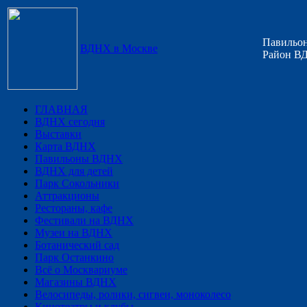
Павильон
ВДНХ в Москве
Район ВД
ГЛАВНАЯ
ВДНХ сегодня
Выставки
Карта ВДНХ
Павильоны ВДНХ
ВДНХ для детей
Парк Сокольники
Аттракционы
Рестораны, кафе
Фестивали на ВДНХ
Музеи на ВДНХ
Ботанический сад
Парк Останкино
Всё о Москвариуме
Магазины ВДНХ
Велосипеды, ролики, сигвеи, моноколесо
Кинотеатры и клубы