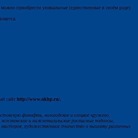
 можно приобрести уникальные (единственные в своём роде)
ляется.
ый сайт
http://www.nkhp.ru/.
остовскую финифть, вологодское и елецкое кружево,
ь, жостовские и нижнетагильские расписные подносы,
х мастеров, художественное ткачество и вышивку различных