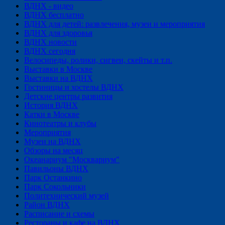
ВДНХ - видео
ВДНХ бесплатно
ВДНХ для детей: развлечения, музеи и мероприятия
ВДНХ для здоровья
ВДНХ новости
ВДНХ сегодня
Велосипеды, ролики, сигвеи, скейты и т.п.
Выставки в Москве
Выставки на ВДНХ
Гостиницы и хостелы ВДНХ
Детские центры развития
История ВДНХ
Катки в Москве
Кинотеатры и клубы
Мероприятия
Музеи на ВДНХ
Обзоры на месяц
Океанариум "Москвариум"
Павильоны ВДНХ
Парк Останкино
Парк Сокольники
Политехнический музей
Район ВДНХ
Расписание и схемы
Рестораны и кафе на ВДНХ