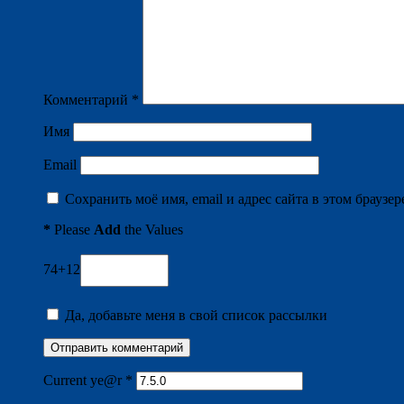
Комментарий
*
Имя
Email
Сохранить моё имя, email и адрес сайта в этом брауз
*
Please
Add
the Values
74+12
Да, добавьте меня в свой список рассылки
Current ye@r
*