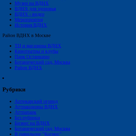
Музеи на ВДНХ
ВДНХ для здоровья
ВДНХ - видео
Мероприятия
История ВДНХ
Район ВДНХ в Москве
ТЦ и магазины ВДНХ
Кинотеатры и клубы
Парк Останкино
Ботанический сад, Москва
Район ВДНХ
Рубрики
Аптекарский огород
Аттракционы ВДНХ
Аттрапарк
Без рубрики
Бизнес на ВДНХ
Ботанический сад, Москва
В павильоне "Космос"