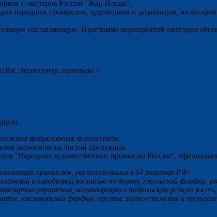
ников и мастеров России "Жар-Птица".
еров народных промыслов, художников и дизайнеров, на которой
.
вательную составляющую. Программа мероприятий ежегодно обнов
в ЦВК Экспоцентр, павильон 7
hp.ru.
тупления фольклорных коллективов.
лон экологически чистой продукции.
иация "Народные художественные промыслы России", официальн
организаций промыслов, расположенных в 64 регионах РФ:
хломской и городецкой росписью по дереву, гжельский фарфор, р
ие ювелирные украшения, холмогорскую и тобольскую резную кост
 шитье, кисловодский фарфор, оружие златоустовских и тульски