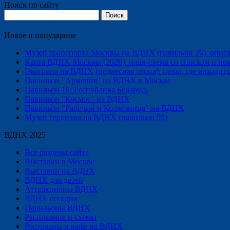
Поиск по сайту
Найти:
Новое и популярное
Музей транспорта Москвы на ВДНХ (павильон 26): описани
Карта ВДНХ Москвы (2026): план-схема со списком и но
Экотропа на ВДНХ (подвесная тропа): цены, где находится
Павильон "Армения" на ВДНХ в Москве
Павильон 18: Республика Беларусь
Павильон "Космос" на ВДНХ
Павильон "Рабочий и Колхозница" на ВДНХ
Музей героизма на ВДНХ (павильон 59)
ВДНХ 2025
Все разделы сайта
Выставки в Москве
Выставки на ВДНХ
ВДНХ для детей
Аттракционы ВДНХ
ВДНХ сегодня
Павильоны ВДНХ
Расписание и схемы
Рестораны и кафе на ВДНХ