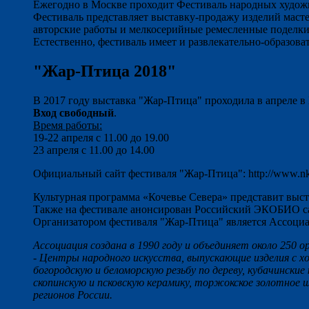
Ежегодно в Москве проходит Фестиваль народных худож
Фестиваль представляет выставку-продажу изделий маст
авторские работы и мелкосерийные ремесленные поделки
Естественно, фестиваль имеет и развлекательно-образо
"Жар-Птица 2018"
В 2017 году выставка "Жар-Птица" проходила в апреле 
Вход свободный
.
Время работы:
19-22 апреля с 11.00 до 19.00
23 апреля с 11.00 до 14.00
Официальный сайт фестиваля "Жар-Птица": http://www.nk
Культурная программа «Кочевье Севера» представит выс
Также на фестивале анонсирован Российский ЭКОБИО са
Организатором фестиваля "Жар-Птица" является Ассоц
Ассоциация создана в 1990 году и объединяет около 250 
- Центры народного искусства, выпускающие изделия с хо
богородскую и беломорскую резьбу по дереву, кубачинск
скопинскую и псковскую керамику, торжокское золотное
регионов России.