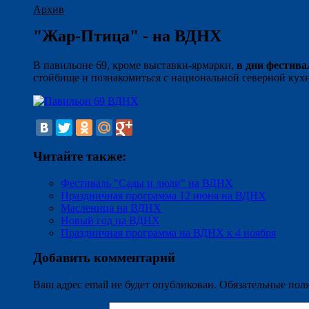
Архив
"Жар-Птица" - на ВДНХ
В павильоне 69, кроме выставки-ярмарки,
в дни фестива
стойбище и познакомиться с национальной северной кух
Читайте также:
Фестиваль "Сады и люди" на ВДНХ
Праздничная программа 12 июня на ВДНХ
Масленица на ВДНХ
Новый год на ВДНХ
Праздничная программа на ВДНХ к 4 ноября
Добавить комментарий
Ваш адрес email не будет опубликован.
Обязательные пол