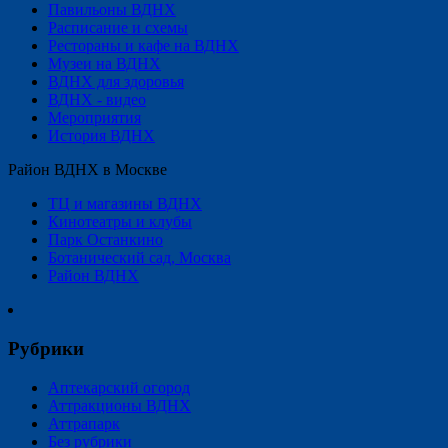
Павильоны ВДНХ
Расписание и схемы
Рестораны и кафе на ВДНХ
Музеи на ВДНХ
ВДНХ для здоровья
ВДНХ - видео
Мероприятия
История ВДНХ
Район ВДНХ в Москве
ТЦ и магазины ВДНХ
Кинотеатры и клубы
Парк Останкино
Ботанический сад, Москва
Район ВДНХ
Рубрики
Аптекарский огород
Аттракционы ВДНХ
Аттрапарк
Без рубрики