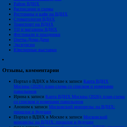
Район ВДНХ
Расписание и схемы
Рестораны и кафе на ВДНХ
Стоматология ВДНХ
Транспорт на ВДНХ
ТЦ и магазины ВДНХ
Фестивали и праздники
Цветы-Дома-Дачи
Экскурсии
Ювелирные выставки
Отзывы, комментарии
Портал о ВДНХ в Москве
к записи
Карта ВДНХ
Москвы (2026): план-схема со списком и номерами
павильонов
Ирина
к записи
Карта ВДНХ Москвы (2026): план-схема
со списком и номерами павильонов
Аноним
к записи
Московский монорельс на ВДНХ:
прошлое и будущее
Портал о ВДНХ в Москве
к записи
Московский
монорельс на ВДНХ: прошлое и будущее