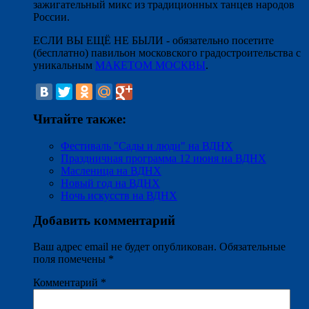
зажигательный микс из традиционных танцев народов
России.
ЕСЛИ ВЫ ЕЩЁ НЕ БЫЛИ - обязательно посетите
(бесплатно) павильон московского градостроительства с
уникальным
МАКЕТОМ МОСКВЫ
.
Читайте также:
Фестиваль "Сады и люди" на ВДНХ
Праздничная программа 12 июня на ВДНХ
Масленица на ВДНХ
Новый год на ВДНХ
Ночь искусств на ВДНХ
Добавить комментарий
Ваш адрес email не будет опубликован.
Обязательные
поля помечены
*
Комментарий
*