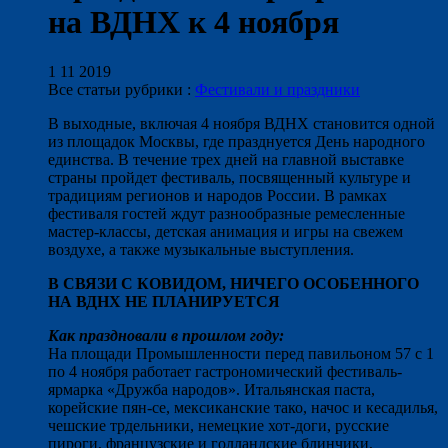
на ВДНХ к 4 ноября
1 11 2019
Все статьи рубрики :
Фестивали и праздники
В выходные, включая 4 ноября ВДНХ становится одной
из площадок Москвы, где празднуется День народного
единства. В течение трех дней на главной выставке
страны пройдет фестиваль, посвященный культуре и
традициям регионов и народов России. В рамках
фестиваля гостей ждут разнообразные ремесленные
мастер-классы, детская анимация и игры на свежем
воздухе, а также музыкальные выступления.
В СВЯЗИ С КОВИДОМ, НИЧЕГО ОСОБЕННОГО
НА ВДНХ НЕ ПЛАНИРУЕТСЯ
Как праздновали в прошлом году:
На площади Промышленности перед павильоном 57 с 1
по 4 ноября работает гастрономический фестиваль-
ярмарка «Дружба народов». Итальянская паста,
корейские пян-се, мексиканские тако, начос и кесадилья,
чешские трдельники, немецкие хот-доги, русские
пироги, французские и голландские блинчики,