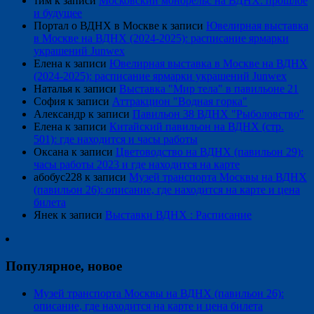
тим
к записи
Московский монорельс на ВДНХ: прошлое
и будущее
Портал о ВДНХ в Москве
к записи
Ювелирная выставка
в Москве на ВДНХ (2024-2025): расписание ярмарки
украшений Junwex
Елена
к записи
Ювелирная выставка в Москве на ВДНХ
(2024-2025): расписание ярмарки украшений Junwex
Наталья
к записи
Выставка "Мир тела" в павильоне 21
София
к записи
Аттракцион "Водная горка"
Александр
к записи
Павильон 38 ВДНХ "Рыболовство"
Елена
к записи
Китайский павильон на ВДНХ (стр.
501): где находится и часы работы
Оксана
к записи
Цветоводство на ВДНХ (павильон 29):
часы работы 2023 и где находится на карте
абобус228
к записи
Музей транспорта Москвы на ВДНХ
(павильон 26): описание, где находится на карте и цена
билета
Янек
к записи
Выставки ВДНХ : Расписание
Популярное, новое
Музей транспорта Москвы на ВДНХ (павильон 26):
описание, где находится на карте и цена билета