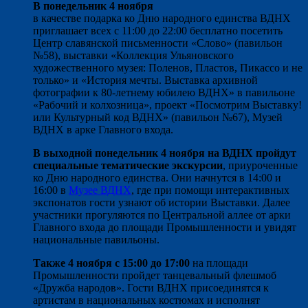
В понедельник 4 ноября
в качестве подарка ко Дню народного единства ВДНХ
приглашает всех с 11:00 до 22:00 бесплатно посетить
Центр славянской письменности «Слово» (павильон
№58), выставки «Коллекция Ульяновского
художественного музея: Поленов, Пластов, Пикассо и не
только» и «История мечты. Выставка архивной
фотографии к 80-летнему юбилею ВДНХ» в павильоне
«Рабочий и колхозница», проект «Посмотрим Выставку!
или Культурный код ВДНХ» (павильон №67), Музей
ВДНХ в арке Главного входа.
В выходной понедельник 4 ноября на ВДНХ пройдут
специальные тематические экскурсии
, приуроченные
ко Дню народного единства. Они начнутся в 14:00 и
16:00 в
Музее ВДНХ
, где при помощи интерактивных
экспонатов гости узнают об истории Выставки. Далее
участники прогуляются по Центральной аллее от арки
Главного входа до площади Промышленности и увидят
национальные павильоны.
Также 4 ноября с 15:00 до 17:00
на площади
Промышленности пройдет танцевальный флешмоб
«Дружба народов». Гости ВДНХ присоединятся к
артистам в национальных костюмах и исполнят