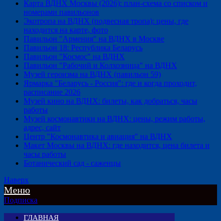
Карта ВДНХ Москвы (2026): план-схема со списком и
номерами павильонов
Экотропа на ВДНХ (подвесная тропа): цены, где
находится на карте, фото
Павильон "Армения" на ВДНХ в Москве
Павильон 18: Республика Беларусь
Павильон "Космос" на ВДНХ
Павильон "Рабочий и Колхозница" на ВДНХ
Музей героизма на ВДНХ (павильон 59)
Ярмарка "Беларусь - Россия": где и когда проходит,
расписание 2026
Музей кино на ВДНХ: билеты, как добраться, часы
работы
Музей космонавтики на ВДНХ: цены, режим работы,
адрес, сайт
Центр "Космонавтика и авиация" на ВДНХ
Макет Москвы на ВДНХ: где находится, цена билета и
часы работы
Ботанический сад - саженцы
Наверх
Меню
Подписка
ГЛАВНАЯ