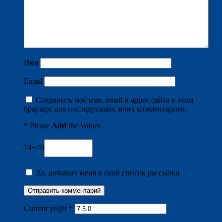
Имя
Email
Сохранить моё имя, email и адрес сайта в этом
браузере для последующих моих комментариев.
*
Please
Add
the Values
74+70
Да, добавьте меня в свой список рассылки
Current ye@r
*