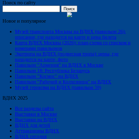
Поиск по сайту
Найти:
Новое и популярное
Музей транспорта Москвы на ВДНХ (павильон 26):
описание, где находится на карте и цена билета
Карта ВДНХ Москвы (2026): план-схема со списком и
номерами павильонов
Экотропа на ВДНХ (подвесная тропа): цены, где
находится на карте, фото
Павильон "Армения" на ВДНХ в Москве
Павильон 18: Республика Беларусь
Павильон "Космос" на ВДНХ
Павильон "Рабочий и Колхозница" на ВДНХ
Музей героизма на ВДНХ (павильон 59)
ВДНХ 2025
Все разделы сайта
Выставки в Москве
Выставки на ВДНХ
ВДНХ для детей
Аттракционы ВДНХ
ВДНХ сегодня