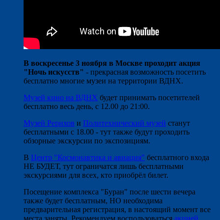
В воскресенье 3 ноября в Москве проходит акция
"Ночь искусств"
- прекрасная возможность посетить
бесплатно многие музеи на территории ВДНХ.
Музей кино на ВДНХ
будет принимать посетителей
бесплатно весь день, с 12.00 до 21:00.
Музей Рерихов
и
Политехнический музей
станут
бесплатными с 18.00 - тут также будут проходить
обзорные экскурсии по экспозициям.
В
Центр "Космонавтика и авиация"
бесплатного входа
НЕ БУДЕТ, тут ограничатся лишь бесплатными
экскурсиями для всех, кто приобрёл билет.
Посещение комплекса "Буран" после шести вечера
также будет бесплатным, НО необходима
предварительная регистрация, в настоящий момент все
места заняты. Рекомендуем воспользоваться
акцией