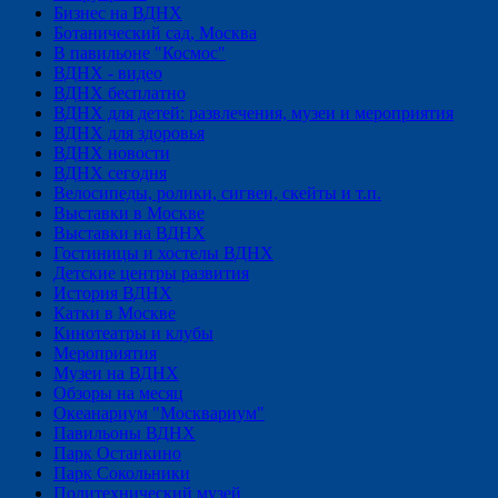
Бизнес на ВДНХ
Ботанический сад, Москва
В павильоне "Космос"
ВДНХ - видео
ВДНХ бесплатно
ВДНХ для детей: развлечения, музеи и мероприятия
ВДНХ для здоровья
ВДНХ новости
ВДНХ сегодня
Велосипеды, ролики, сигвеи, скейты и т.п.
Выставки в Москве
Выставки на ВДНХ
Гостиницы и хостелы ВДНХ
Детские центры развития
История ВДНХ
Катки в Москве
Кинотеатры и клубы
Мероприятия
Музеи на ВДНХ
Обзоры на месяц
Океанариум "Москвариум"
Павильоны ВДНХ
Парк Останкино
Парк Сокольники
Политехнический музей