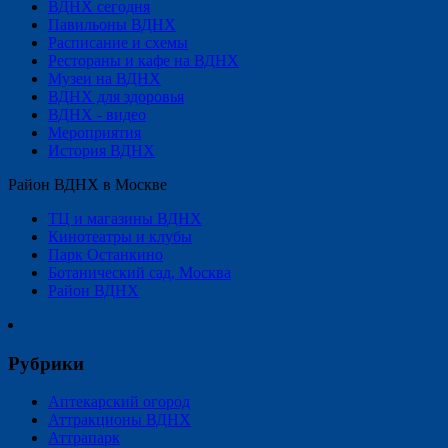
ВДНХ сегодня
Павильоны ВДНХ
Расписание и схемы
Рестораны и кафе на ВДНХ
Музеи на ВДНХ
ВДНХ для здоровья
ВДНХ - видео
Мероприятия
История ВДНХ
Район ВДНХ в Москве
ТЦ и магазины ВДНХ
Кинотеатры и клубы
Парк Останкино
Ботанический сад, Москва
Район ВДНХ
Рубрики
Аптекарский огород
Аттракционы ВДНХ
Аттрапарк