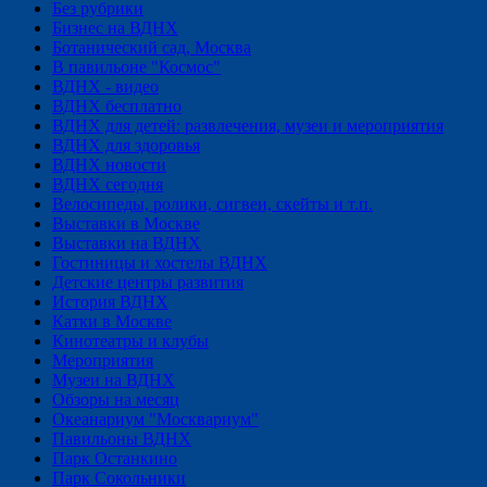
Без рубрики
Бизнес на ВДНХ
Ботанический сад, Москва
В павильоне "Космос"
ВДНХ - видео
ВДНХ бесплатно
ВДНХ для детей: развлечения, музеи и мероприятия
ВДНХ для здоровья
ВДНХ новости
ВДНХ сегодня
Велосипеды, ролики, сигвеи, скейты и т.п.
Выставки в Москве
Выставки на ВДНХ
Гостиницы и хостелы ВДНХ
Детские центры развития
История ВДНХ
Катки в Москве
Кинотеатры и клубы
Мероприятия
Музеи на ВДНХ
Обзоры на месяц
Океанариум "Москвариум"
Павильоны ВДНХ
Парк Останкино
Парк Сокольники