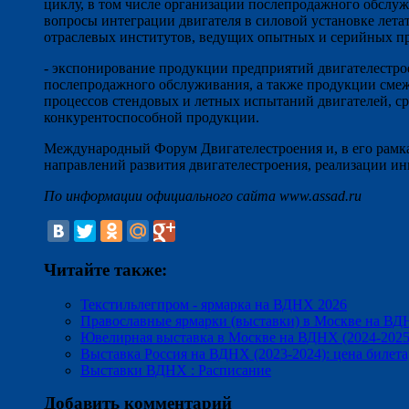
циклу, в том числе организации послепродажного обслуж
вопросы интеграции двигателя в силовой установке лета
отраслевых институтов, ведущих опытных и серийных пр
- экспонирование продукции предприятий двигателестро
послепродажного обслуживания, а также продукции смежн
процессов стендовых и летных испытаний двигателей, с
конкурентоспособной продукции.
Международный Форум Двигателестроения и, в его рамка
направлений развития двигателестроения, реализации и
По информации официального сайта www.assad.ru
Читайте также:
Текстильлегпром - ярмарка на ВДНХ 2026
Православные ярмарки (выставки) в Москве на ВДН
Ювелирная выставка в Москве на ВДНХ (2024-2025
Выставка Россия на ВДНХ (2023-2024): цена билет
Выставки ВДНХ : Расписание
Добавить комментарий