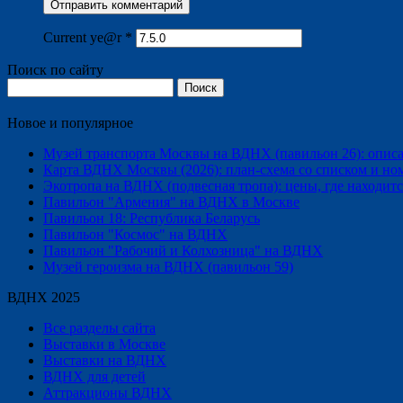
Current ye@r
*
Поиск по сайту
Найти:
Новое и популярное
Музей транспорта Москвы на ВДНХ (павильон 26): описани
Карта ВДНХ Москвы (2026): план-схема со списком и но
Экотропа на ВДНХ (подвесная тропа): цены, где находится
Павильон "Армения" на ВДНХ в Москве
Павильон 18: Республика Беларусь
Павильон "Космос" на ВДНХ
Павильон "Рабочий и Колхозница" на ВДНХ
Музей героизма на ВДНХ (павильон 59)
ВДНХ 2025
Все разделы сайта
Выставки в Москве
Выставки на ВДНХ
ВДНХ для детей
Аттракционы ВДНХ