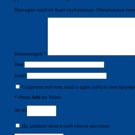
Ваш адрес email не будет опубликован.
Обязательные пол
Комментарий
*
Имя
Email
Сохранить моё имя, email и адрес сайта в этом брауз
*
Please
Add
the Values
99+63
Да, добавьте меня в свой список рассылки