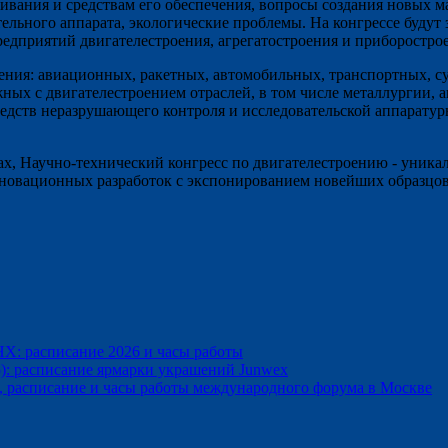
ивания и средствам его обеспечения, вопросы создания новых м
тельного аппарата, экологические проблемы. На конгрессе буду
едприятий двигателестроения, агрегатостроения и приборострое
ения: авиационных, ракетных, автомобильных, транспортных, су
ых с двигателестроением отраслей, в том числе металлургии, а
редств неразрушающего контроля и исследовательской аппарату
х, Научно-технический конгресс по двигателестроению - уника
нновационных разработок с экспонированием новейших образцо
Х: расписание 2026 и часы работы
): расписание ярмарки украшений Junwex
а, расписание и часы работы международного форума в Москве