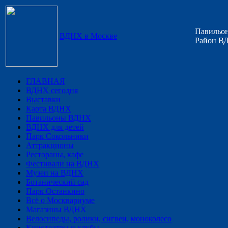
Павильон
ВДНХ в Москве
Район ВД
ГЛАВНАЯ
ВДНХ сегодня
Выставки
Карта ВДНХ
Павильоны ВДНХ
ВДНХ для детей
Парк Сокольники
Аттракционы
Рестораны, кафе
Фестивали на ВДНХ
Музеи на ВДНХ
Ботанический сад
Парк Останкино
Всё о Москвариуме
Магазины ВДНХ
Велосипеды, ролики, сигвеи, моноколесо
Кинотеатры и клубы