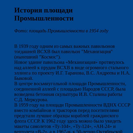
История площади
Промышленности
Фото: площадь Промышленности в 1954 году
В 1939 году одним из самых важных павильонов
тогдашней ВСХВ был павильон "Механизация"
(нынешний "Космос").
Новое здание павильона «Механизация» протянулось
над аллеей к прудам ВСХВ в виде огромного стального
эллинга по проекту И.Г. Таранова, В.С. Андреева и Н.А.
Быковой.
В центре восьмиугольной площади Промышленности,
соединенной аллеей с площадью Народов СССР, была
возведена бетонная скульптура И.В. Сталина работы
С.Д. Меркурова.
В 1959 году на площади Промышленности ВДНХ СССР
вместо комбайнов и тракторов перед посетителями
предстали лучшие образцы кораблей гражданского
флота СССР. К 1962 году здесь можно было увидеть
макеты самолетов «Ту-104», «Ту-124», «АН-24» и
вертолета «В-2», а в 1967-м, к 50-летию Октябрьской