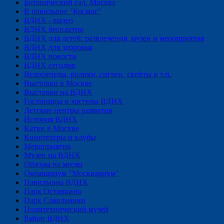
Ботанический сад, Москва
В павильоне "Космос"
ВДНХ - видео
ВДНХ бесплатно
ВДНХ для детей: развлечения, музеи и мероприятия
ВДНХ для здоровья
ВДНХ новости
ВДНХ сегодня
Велосипеды, ролики, сигвеи, скейты и т.п.
Выставки в Москве
Выставки на ВДНХ
Гостиницы и хостелы ВДНХ
Детские центры развития
История ВДНХ
Катки в Москве
Кинотеатры и клубы
Мероприятия
Музеи на ВДНХ
Обзоры на месяц
Океанариум "Москвариум"
Павильоны ВДНХ
Парк Останкино
Парк Сокольники
Политехнический музей
Район ВДНХ