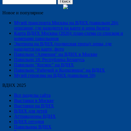
Найти:
Новое и популярное
Музей транспорта Москвы на ВДНХ (павильон 26):
описание, где находится на карте и цена билета
Карта ВДНХ Москвы (2026): план-схема со списком и
номерами павильонов
Экотропа на ВДНХ (подвесная тропа): цены, где
находится на карте, фото
Павильон "Армения" на ВДНХ в Москве
Павильон 18: Республика Беларусь
Павильон "Космос" на ВДНХ
Павильон "Рабочий и Колхозница" на ВДНХ
Музей героизма на ВДНХ (павильон 59)
ВДНХ 2025
Все разделы сайта
Выставки в Москве
Выставки на ВДНХ
ВДНХ для детей
Аттракционы ВДНХ
ВДНХ сегодня
Павильоны ВДНХ