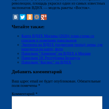
революции, площадь украсил один из самых известных
экспонатов ВДНХ — модель ракеты «Восток».
Читайте также:
Карта ВДНХ Москвы (2026): план-схема со
списком и номерами павильонов
Экотропа на ВДНХ (подвесная тропа): цены, где
находится на карте, фото
Павильон "Армения" на ВДНХ в Москве
Павильон 18: Республика Беларусь
Павильон "Космос" на ВДНХ
Добавить комментарий
Ваш адрес email не будет опубликован.
Обязательные
поля помечены
*
Комментарий
*