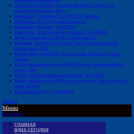
Экотропа на ВДНХ (подвесная тропа): цены, где
находится на карте, фото
Павильон "Армения" на ВДНХ в Москве
Павильон 18: Республика Беларусь
Павильон "Космос" на ВДНХ
Павильон "Рабочий и Колхозница" на ВДНХ
Музей героизма на ВДНХ (павильон 59)
Ярмарка "Беларусь - Россия": где и когда проходит,
расписание 2026
Музей кино на ВДНХ: билеты, как добраться, часы
работы
Музей космонавтики на ВДНХ: цены, режим работы,
адрес, сайт
Центр "Космонавтика и авиация" на ВДНХ
Макет Москвы на ВДНХ: где находится, цена билета и
часы работы
Ботанический сад - саженцы
Наверх
Меню
Подписка
ГЛАВНАЯ
ВДНХ СЕГОДНЯ