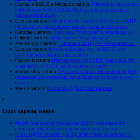
Портал о ВДНХ в Москве
к записи
Ювелирная выставка
в Москве на ВДНХ (2024-2025): расписание ярмарки
украшений Junwex
Елена
к записи
Ювелирная выставка в Москве на ВДНХ
(2024-2025): расписание ярмарки украшений Junwex
Наталья
к записи
Выставка "Мир тела" в павильоне 21
София
к записи
Аттракцион "Водная горка"
Александр
к записи
Павильон 38 ВДНХ "Рыболовство"
Елена
к записи
Китайский павильон на ВДНХ (стр.
501): где находится и часы работы
Оксана
к записи
Цветоводство на ВДНХ (павильон 29):
часы работы 2023 и где находится на карте
абобус228
к записи
Музей транспорта Москвы на ВДНХ
(павильон 26): описание, где находится на карте и цена
билета
Янек
к записи
Выставки ВДНХ : Расписание
Популярное, новое
Музей транспорта Москвы на ВДНХ (павильон 26):
описание, где находится на карте и цена билета
Карта ВДНХ Москвы (2026): план-схема со списком и
номерами павильонов