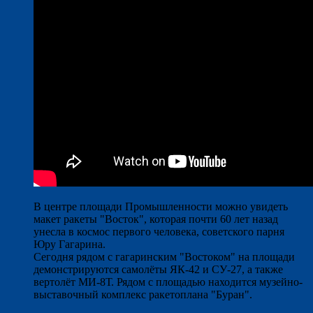
В центре площади Промышленности можно увидеть
макет ракеты "Восток", которая почти 60 лет назад
унесла в космос первого человека, советского парня
Юру Гагарина.
Сегодня рядом с гагаринским "Востоком" на площади
демонстрируются самолёты ЯК-42 и СУ-27, а также
вертолёт МИ-8Т. Рядом с площадью находится музейно-
выставочный комплекс ракетоплана "Буран".