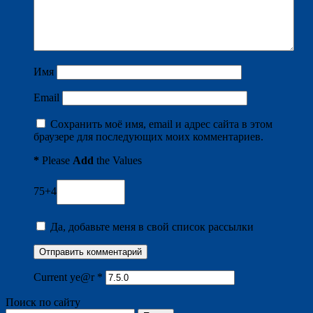
Имя
Email
Сохранить моё имя, email и адрес сайта в этом
браузере для последующих моих комментариев.
*
Please
Add
the Values
75+4
Да, добавьте меня в свой список рассылки
Current ye@r
*
Поиск по сайту