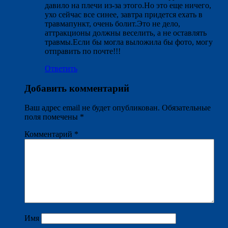
давило на плечи из-за этого.Но это еще ничего,
ухо сейчас все синее, завтра придется ехать в
травмапункт, очень болит.Это не дело,
аттракционы должны веселить, а не оставлять
травмы.Если бы могла выложила бы фото, могу
отправить по почте!!!
Ответить
Добавить комментарий
Ваш адрес email не будет опубликован.
Обязательные
поля помечены
*
Комментарий
*
Имя