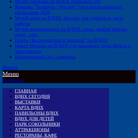
Музей героизма на ВДНХ (павильон 59)
Ярмарка "Беларусь - Россия": где и когда проходит,
расписание 2026
Музей кино на ВДНХ: билеты, как добраться, часы
работы
Музей космонавтики на ВДНХ: цены, режим работы,
адрес, сайт
Центр "Космонавтика и авиация" на ВДНХ
Макет Москвы на ВДНХ: где находится, цена билета и
часы работы
Ботанический сад - саженцы
Наверх
Меню
Подписка
ГЛАВНАЯ
ВДНХ СЕГОДНЯ
ВЫСТАВКИ
КАРТА ВДНХ
ПАВИЛЬОНЫ ВДНХ
ВДНХ ДЛЯ ДЕТЕЙ
ПАРК СОКОЛЬНИКИ
АТТРАКЦИОНЫ
РЕСТОРАНЫ, КАФЕ