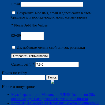
Email
Сохранить моё имя, email и адрес сайта в этом
браузере для последующих моих комментариев.
*
Please
Add
the Values
92+89
Да, добавьте меня в свой список рассылки
Current ye@r
*
Поиск по сайту
Найти:
Новое и популярное
Музей транспорта Москвы на ВДНХ (павильон 26):
описание, где находится на карте и цена билета
Карта ВДНХ Москвы (2026): план-схема со списком и