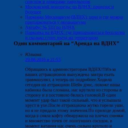
списком и номерами павильонов
Московский монорельс на ВДНХ: прошлое и
будущее
Парковка Москвариум (ВДНХ): цена и где можно
припарковаться у океанариума
Автобус № 533 по ВДНХ
Парковка на ВДНХ: где припарковаться бесплатно
и сколько стоит въезд на территорию
Один комментарий на “
Аренда на ВДНХ
”
Юлиана
:
29.08.2016 в 21:53
Обращаюсь к администраторам ВДНХ!!!Из-за
ваших аттракционов вынуждена завтра ехать
травмапункт, а теперь по подробнее.Ходила
сегодня на аттракцион Шейк дэнс, похоже наша
кабинка была сломана, нас крутило из стороны в
сторону и я постоянно билась головой.В один
момент удар был такой сильный, что я услышала
хруст в ухе.После аттракциона жутко горели уши,
но я не придала этому значения.По приходе домой,
когда я сняла кофту обнаружила на плечах синяки
и множество точек от лопнувших сосудов, в
момент катания нас очень сильно крутило и