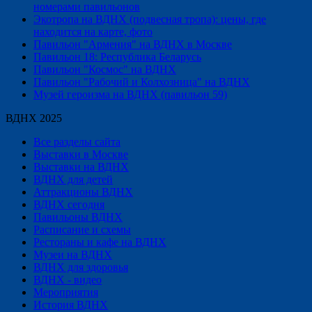
номерами павильонов
Экотропа на ВДНХ (подвесная тропа): цены, где
находится на карте, фото
Павильон "Армения" на ВДНХ в Москве
Павильон 18: Республика Беларусь
Павильон "Космос" на ВДНХ
Павильон "Рабочий и Колхозница" на ВДНХ
Музей героизма на ВДНХ (павильон 59)
ВДНХ 2025
Все разделы сайта
Выставки в Москве
Выставки на ВДНХ
ВДНХ для детей
Аттракционы ВДНХ
ВДНХ сегодня
Павильоны ВДНХ
Расписание и схемы
Рестораны и кафе на ВДНХ
Музеи на ВДНХ
ВДНХ для здоровья
ВДНХ - видео
Мероприятия
История ВДНХ