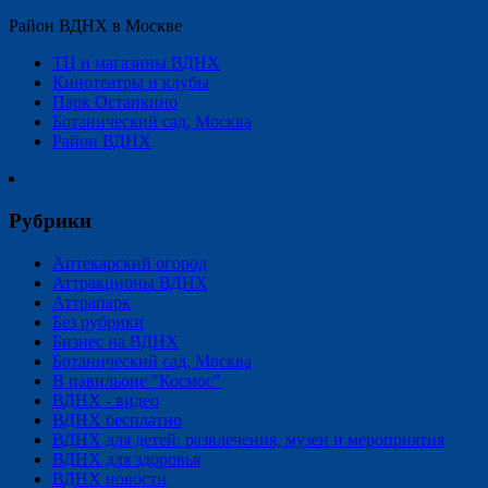
Район ВДНХ в Москве
ТЦ и магазины ВДНХ
Кинотеатры и клубы
Парк Останкино
Ботанический сад, Москва
Район ВДНХ
Рубрики
Аптекарский огород
Аттракционы ВДНХ
Аттрапарк
Без рубрики
Бизнес на ВДНХ
Ботанический сад, Москва
В павильоне "Космос"
ВДНХ - видео
ВДНХ бесплатно
ВДНХ для детей: развлечения, музеи и мероприятия
ВДНХ для здоровья
ВДНХ новости