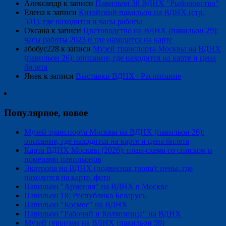
Александр
к записи
Павильон 38 ВДНХ "Рыболовство"
Елена
к записи
Китайский павильон на ВДНХ (стр.
501): где находится и часы работы
Оксана
к записи
Цветоводство на ВДНХ (павильон 29):
часы работы 2023 и где находится на карте
абобус228
к записи
Музей транспорта Москвы на ВДНХ
(павильон 26): описание, где находится на карте и цена
билета
Янек
к записи
Выставки ВДНХ : Расписание
Популярное, новое
Музей транспорта Москвы на ВДНХ (павильон 26):
описание, где находится на карте и цена билета
Карта ВДНХ Москвы (2026): план-схема со списком и
номерами павильонов
Экотропа на ВДНХ (подвесная тропа): цены, где
находится на карте, фото
Павильон "Армения" на ВДНХ в Москве
Павильон 18: Республика Беларусь
Павильон "Космос" на ВДНХ
Павильон "Рабочий и Колхозница" на ВДНХ
Музей героизма на ВДНХ (павильон 59)