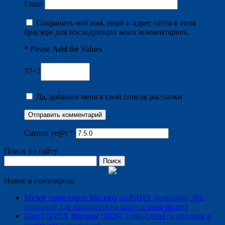
Email
Сохранить моё имя, email и адрес сайта в этом
браузере для последующих моих комментариев.
*
Please
Add
the Values
37+2
Да, добавьте меня в свой список рассылки
Current ye@r
*
Поиск по сайту
Найти:
Новое и популярное
Музей транспорта Москвы на ВДНХ (павильон 26):
описание, где находится на карте и цена билета
Карта ВДНХ Москвы (2026): план-схема со списком и
номерами павильонов