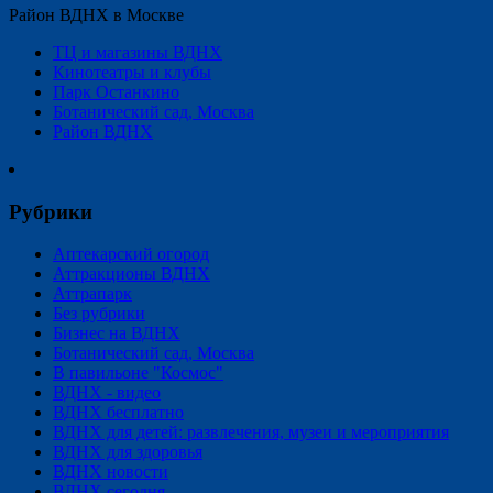
Район ВДНХ в Москве
ТЦ и магазины ВДНХ
Кинотеатры и клубы
Парк Останкино
Ботанический сад, Москва
Район ВДНХ
Рубрики
Аптекарский огород
Аттракционы ВДНХ
Аттрапарк
Без рубрики
Бизнес на ВДНХ
Ботанический сад, Москва
В павильоне "Космос"
ВДНХ - видео
ВДНХ бесплатно
ВДНХ для детей: развлечения, музеи и мероприятия
ВДНХ для здоровья
ВДНХ новости
ВДНХ сегодня