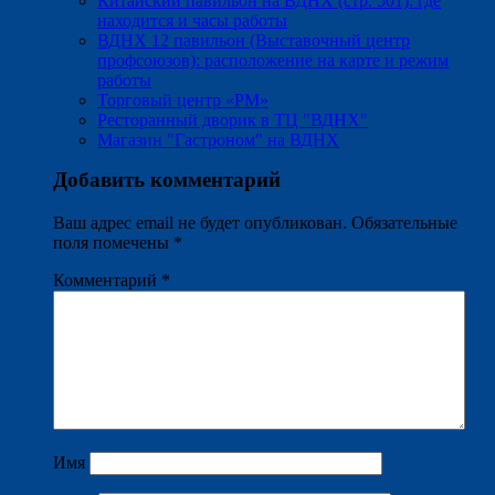
Китайский павильон на ВДНХ (стр. 501): где
находится и часы работы
ВДНХ 12 павильон (Выставочный центр
профсоюзов): расположение на карте и режим
работы
Торговый центр «РМ»
Ресторанный дворик в ТЦ "ВДНХ"
Магазин "Гастроном" на ВДНХ
Добавить комментарий
Ваш адрес email не будет опубликован.
Обязательные
поля помечены
*
Комментарий
*
Имя