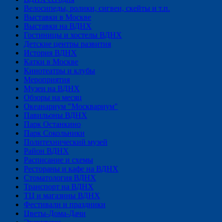
Велосипеды, ролики, сигвеи, скейты и т.п.
Выставки в Москве
Выставки на ВДНХ
Гостиницы и хостелы ВДНХ
Детские центры развития
История ВДНХ
Катки в Москве
Кинотеатры и клубы
Мероприятия
Музеи на ВДНХ
Обзоры на месяц
Океанариум "Москвариум"
Павильоны ВДНХ
Парк Останкино
Парк Сокольники
Политехнический музей
Район ВДНХ
Расписание и схемы
Рестораны и кафе на ВДНХ
Стоматология ВДНХ
Транспорт на ВДНХ
ТЦ и магазины ВДНХ
Фестивали и праздники
Цветы-Дома-Дачи