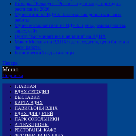
Ярмарка "Беларусь - Россия": где и когда проходит,
расписание 2026
Музей кино на ВДНХ: билеты, как добраться, часы
работы
Музей космонавтики на ВДНХ: цены, режим работы,
адрес, сайт
Центр "Космонавтика и авиация" на ВДНХ
Макет Москвы на ВДНХ: где находится, цена билета и
часы работы
Ботанический сад - саженцы
Наверх
Меню
Подписка
ГЛАВНАЯ
ВДНХ СЕГОДНЯ
ВЫСТАВКИ
КАРТА ВДНХ
ПАВИЛЬОНЫ ВДНХ
ВДНХ ДЛЯ ДЕТЕЙ
ПАРК СОКОЛЬНИКИ
АТТРАКЦИОНЫ
РЕСТОРАНЫ, КАФЕ
ФЕСТИВАЛИ НА ВДНХ