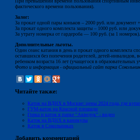
При превышении времени пользования спортивным инвент
фактического времени пользования).
Залог:
За прокат одной пары коньков – 2000 руб. или документ +
За прокат одного комплекта защиты – 1000 руб. или докум
За утрату номерка от гардероба — 100 руб. (за 1 номерок)
Дополнительные льготы.
Один сеанс катания в день и прокат одного комплекта сп
оставшихся без попечения родителей, детей-инвалидов, 
ребенком возраста 16 лет (учащегося в образовательных
Фото и информация - официальный сайт парка Сокольники 
Читайте также:
Каток на ВДНХ в Москве: цены 2024 года, где купи
ГУМ-каток на Красной площади
Горка и каток в парке "Акведук" - видео
Каток на ВДНХ в каникулы
Каток в Сокольниках
Добавить комментарий