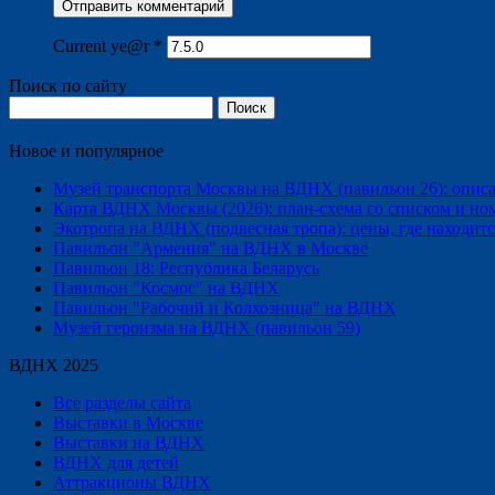
Current ye@r
*
Поиск по сайту
Найти:
Новое и популярное
Музей транспорта Москвы на ВДНХ (павильон 26): описани
Карта ВДНХ Москвы (2026): план-схема со списком и но
Экотропа на ВДНХ (подвесная тропа): цены, где находится
Павильон "Армения" на ВДНХ в Москве
Павильон 18: Республика Беларусь
Павильон "Космос" на ВДНХ
Павильон "Рабочий и Колхозница" на ВДНХ
Музей героизма на ВДНХ (павильон 59)
ВДНХ 2025
Все разделы сайта
Выставки в Москве
Выставки на ВДНХ
ВДНХ для детей
Аттракционы ВДНХ