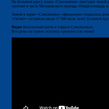
На Большом кругу парка «Сокольники» ежегодно зимой ра
просеки и часть Митьковского проезда. Общая площадь кат
Зимой в парке «Сокольники» официально открылись долг
«Гигант» составила около 17 000 кв.м: залит Большой кр
Видео
Бесплатный каток и горка в Сокольниках.
Все цены на сервис остались прежние (см. ниже)