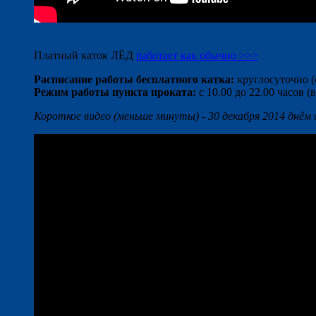
Платный каток ЛЁД
работает как обычно >>>
Расписание работы бесплатного катка:
круглосуточно (
Режим работы пункта проката:
с 10.00 до 22.00 часов 
Короткое видео (меньше минуты) - 30 декабря 2014 днём 