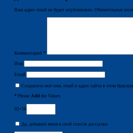
Ваш адрес email не будет опубликован.
Обязательные пол
Комментарий
*
Имя
Email
Сохранить моё имя, email и адрес сайта в этом брауз
*
Please
Add
the Values
92+56
Да, добавьте меня в свой список рассылки