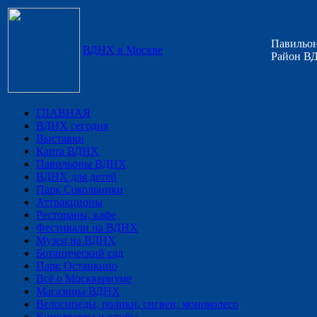
Павильон
ВДНХ в Москве
Район ВД
ГЛАВНАЯ
ВДНХ сегодня
Выставки
Карта ВДНХ
Павильоны ВДНХ
ВДНХ для детей
Парк Сокольники
Аттракционы
Рестораны, кафе
Фестивали на ВДНХ
Музеи на ВДНХ
Ботанический сад
Парк Останкино
Всё о Москвариуме
Магазины ВДНХ
Велосипеды, ролики, сигвеи, моноколесо
Кинотеатры и клубы