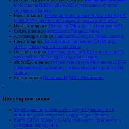
в Москве на ВДНХ (2024-2025): расписание ярмарки
украшений Junwex
Елена
к записи
Ювелирная выставка в Москве на ВДНХ
(2024-2025): расписание ярмарки украшений Junwex
Наталья
к записи
Выставка "Мир тела" в павильоне 21
София
к записи
Аттракцион "Водная горка"
Александр
к записи
Павильон 38 ВДНХ "Рыболовство"
Елена
к записи
Китайский павильон на ВДНХ (стр.
501): где находится и часы работы
Оксана
к записи
Цветоводство на ВДНХ (павильон 29):
часы работы 2023 и где находится на карте
абобус228
к записи
Музей транспорта Москвы на ВДНХ
(павильон 26): описание, где находится на карте и цена
билета
Янек
к записи
Выставки ВДНХ : Расписание
Популярное, новое
Музей транспорта Москвы на ВДНХ (павильон 26):
описание, где находится на карте и цена билета
Карта ВДНХ Москвы (2026): план-схема со списком и
номерами павильонов