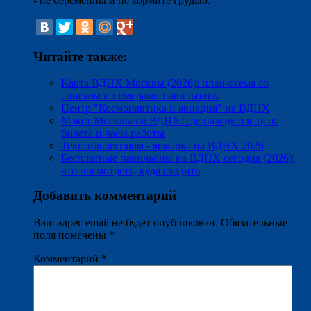
- не беременны и не кормите грудью.
Читайте также:
Карта ВДНХ Москвы (2026): план-схема со
списком и номерами павильонов
Центр "Космонавтика и авиация" на ВДНХ
Макет Москвы на ВДНХ: где находится, цена
билета и часы работы
Текстильлегпром - ярмарка на ВДНХ 2026
Бесплатные павильоны на ВДНХ сегодня (2026):
что посмотреть, куда сходить
Добавить комментарий
Ваш адрес email не будет опубликован.
Обязательные
поля помечены
*
Комментарий
*