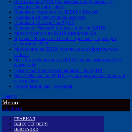
Экотропа на ВДНХ (подвесная тропа): цены, где
находится на карте, фото
Павильон "Армения" на ВДНХ в Москве
Павильон 18: Республика Беларусь
Павильон "Космос" на ВДНХ
Павильон "Рабочий и Колхозница" на ВДНХ
Музей героизма на ВДНХ (павильон 59)
Ярмарка "Беларусь - Россия": где и когда проходит,
расписание 2026
Музей кино на ВДНХ: билеты, как добраться, часы
работы
Музей космонавтики на ВДНХ: цены, режим работы,
адрес, сайт
Центр "Космонавтика и авиация" на ВДНХ
Макет Москвы на ВДНХ: где находится, цена билета и
часы работы
Ботанический сад - саженцы
Наверх
Меню
Подписка
ГЛАВНАЯ
ВДНХ СЕГОДНЯ
ВЫСТАВКИ