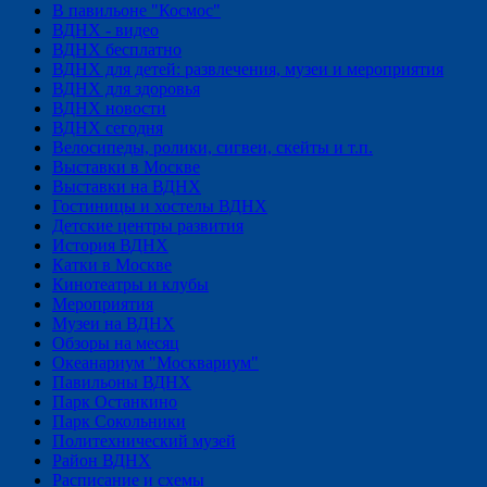
В павильоне "Космос"
ВДНХ - видео
ВДНХ бесплатно
ВДНХ для детей: развлечения, музеи и мероприятия
ВДНХ для здоровья
ВДНХ новости
ВДНХ сегодня
Велосипеды, ролики, сигвеи, скейты и т.п.
Выставки в Москве
Выставки на ВДНХ
Гостиницы и хостелы ВДНХ
Детские центры развития
История ВДНХ
Катки в Москве
Кинотеатры и клубы
Мероприятия
Музеи на ВДНХ
Обзоры на месяц
Океанариум "Москвариум"
Павильоны ВДНХ
Парк Останкино
Парк Сокольники
Политехнический музей
Район ВДНХ
Расписание и схемы