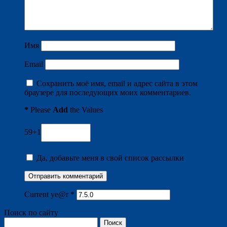
Имя
Email
Сохранить моё имя, email и адрес сайта в этом
браузере для последующих моих комментариев.
*
Please
Add
the Values
59+1
Да, добавьте меня в свой список рассылки
Current ye@r
*
Поиск по сайту
Найти: