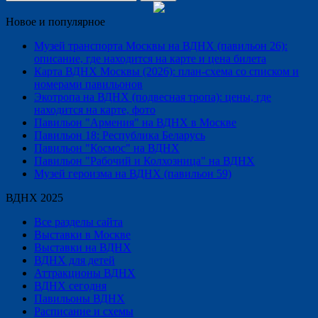
Новое и популярное
Музей транспорта Москвы на ВДНХ (павильон 26):
описание, где находится на карте и цена билета
Карта ВДНХ Москвы (2026): план-схема со списком и
номерами павильонов
Экотропа на ВДНХ (подвесная тропа): цены, где
находится на карте, фото
Павильон "Армения" на ВДНХ в Москве
Павильон 18: Республика Беларусь
Павильон "Космос" на ВДНХ
Павильон "Рабочий и Колхозница" на ВДНХ
Музей героизма на ВДНХ (павильон 59)
ВДНХ 2025
Все разделы сайта
Выставки в Москве
Выставки на ВДНХ
ВДНХ для детей
Аттракционы ВДНХ
ВДНХ сегодня
Павильоны ВДНХ
Расписание и схемы