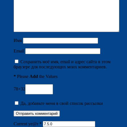
Имя
Email
Сохранить моё имя, email и адрес сайта в этом
браузере для последующих моих комментариев.
*
Please
Add
the Values
78+32
Да, добавьте меня в свой список рассылки
Current ye@r
*