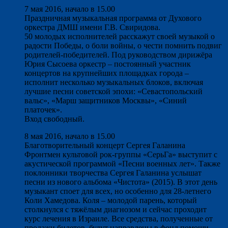
7 мая 2016, начало в 15.00
Праздничная музыкальная программа от Духового
оркестра ДМШ имени Г.В. Свиридова.
50 молодых исполнителей расскажут своей музыкой о
радости Победы, о боли войны, о чести помнить подвиг
родителей-победителей. Под руководством дирижёра
Юрия Сысоева оркестр – постоянный участник
концертов на крупнейших площадках города –
исполнит несколько музыкальных блоков, включая
лучшие песни советской эпохи: «Севастопольский
вальс», «Марш защитников Москвы», «Синий
платочек».
Вход свободный.
8 мая 2016, начало в 15.00
Благотворительный концерт Сергея Галанина
Фронтмен культовой рок-группы «СерьГа» выступит с
акустической программой «Песни военных лет». Также
поклонники творчества Сергея Галанина услышат
песни из нового альбома «Чистота» (2015). В этот день
музыкант споет для всех, но особенно для 28-летнего
Коли Хамедова. Коля – молодой парень, который
столкнулся с тяжёлым диагнозом и сейчас проходит
курс лечения в Израиле. Все средства, полученные от
продажи билетов, будут направлены в фонд помощи