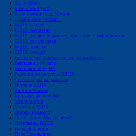
Без рубрики
Бизнес на ВДНХ
Ботанический сад, Москва
В павильоне "Космос"
ВДНХ - видео
ВДНХ бесплатно
ВДНХ для детей: развлечения, музеи и мероприятия
ВДНХ для здоровья
ВДНХ новости
ВДНХ сегодня
Велосипеды, ролики, сигвеи, скейты и т.п.
Выставки в Москве
Выставки на ВДНХ
Гостиницы и хостелы ВДНХ
Детские центры развития
История ВДНХ
Катки в Москве
Кинотеатры и клубы
Мероприятия
Музеи на ВДНХ
Обзоры на месяц
Океанариум "Москвариум"
Павильоны ВДНХ
Парк Останкино
Парк Сокольники