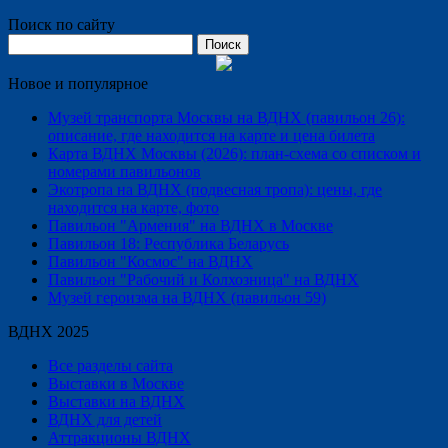
Поиск по сайту
Найти:
Новое и популярное
Музей транспорта Москвы на ВДНХ (павильон 26):
описание, где находится на карте и цена билета
Карта ВДНХ Москвы (2026): план-схема со списком и
номерами павильонов
Экотропа на ВДНХ (подвесная тропа): цены, где
находится на карте, фото
Павильон "Армения" на ВДНХ в Москве
Павильон 18: Республика Беларусь
Павильон "Космос" на ВДНХ
Павильон "Рабочий и Колхозница" на ВДНХ
Музей героизма на ВДНХ (павильон 59)
ВДНХ 2025
Все разделы сайта
Выставки в Москве
Выставки на ВДНХ
ВДНХ для детей
Аттракционы ВДНХ