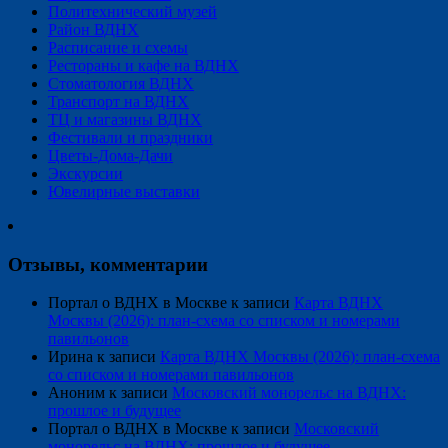
Политехнический музей
Район ВДНХ
Расписание и схемы
Рестораны и кафе на ВДНХ
Стоматология ВДНХ
Транспорт на ВДНХ
ТЦ и магазины ВДНХ
Фестивали и праздники
Цветы-Дома-Дачи
Экскурсии
Ювелирные выставки
Отзывы, комментарии
Портал о ВДНХ в Москве
к записи
Карта ВДНХ
Москвы (2026): план-схема со списком и номерами
павильонов
Ирина
к записи
Карта ВДНХ Москвы (2026): план-схема
со списком и номерами павильонов
Аноним
к записи
Московский монорельс на ВДНХ:
прошлое и будущее
Портал о ВДНХ в Москве
к записи
Московский
монорельс на ВДНХ: прошлое и будущее