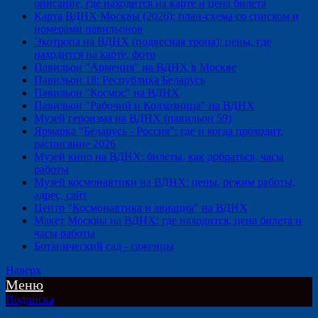
описание, где находится на карте и цена билета
Карта ВДНХ Москвы (2026): план-схема со списком и
номерами павильонов
Экотропа на ВДНХ (подвесная тропа): цены, где
находится на карте, фото
Павильон "Армения" на ВДНХ в Москве
Павильон 18: Республика Беларусь
Павильон "Космос" на ВДНХ
Павильон "Рабочий и Колхозница" на ВДНХ
Музей героизма на ВДНХ (павильон 59)
Ярмарка "Беларусь - Россия": где и когда проходит,
расписание 2026
Музей кино на ВДНХ: билеты, как добраться, часы
работы
Музей космонавтики на ВДНХ: цены, режим работы,
адрес, сайт
Центр "Космонавтика и авиация" на ВДНХ
Макет Москвы на ВДНХ: где находится, цена билета и
часы работы
Ботанический сад - саженцы
Наверх
Меню
Подписка