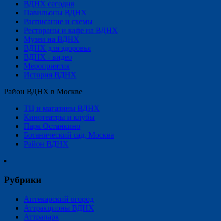
ВДНХ сегодня
Павильоны ВДНХ
Расписание и схемы
Рестораны и кафе на ВДНХ
Музеи на ВДНХ
ВДНХ для здоровья
ВДНХ - видео
Мероприятия
История ВДНХ
Район ВДНХ в Москве
ТЦ и магазины ВДНХ
Кинотеатры и клубы
Парк Останкино
Ботанический сад, Москва
Район ВДНХ
Рубрики
Аптекарский огород
Аттракционы ВДНХ
Аттрапарк