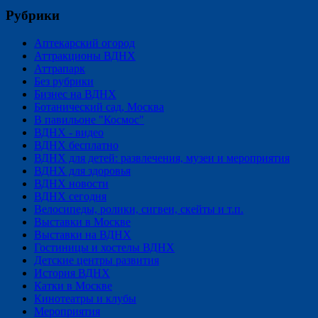
Рубрики
Аптекарский огород
Аттракционы ВДНХ
Аттрапарк
Без рубрики
Бизнес на ВДНХ
Ботанический сад, Москва
В павильоне "Космос"
ВДНХ - видео
ВДНХ бесплатно
ВДНХ для детей: развлечения, музеи и мероприятия
ВДНХ для здоровья
ВДНХ новости
ВДНХ сегодня
Велосипеды, ролики, сигвеи, скейты и т.п.
Выставки в Москве
Выставки на ВДНХ
Гостиницы и хостелы ВДНХ
Детские центры развития
История ВДНХ
Катки в Москве
Кинотеатры и клубы
Мероприятия