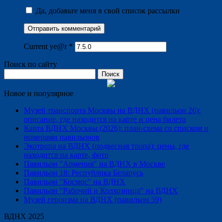
Да, добавьте меня в свой список рассылки
Current ye@r
*
Поиск по сайту
Найти:
Новое и популярное
Музей транспорта Москвы на ВДНХ (павильон 26):
описание, где находится на карте и цена билета
Карта ВДНХ Москвы (2026): план-схема со списком и
номерами павильонов
Экотропа на ВДНХ (подвесная тропа): цены, где
находится на карте, фото
Павильон "Армения" на ВДНХ в Москве
Павильон 18: Республика Беларусь
Павильон "Космос" на ВДНХ
Павильон "Рабочий и Колхозница" на ВДНХ
Музей героизма на ВДНХ (павильон 59)
ВДНХ 2025