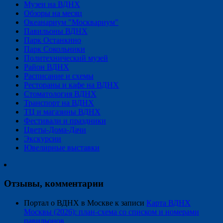
Музеи на ВДНХ
Обзоры на месяц
Океанариум "Москвариум"
Павильоны ВДНХ
Парк Останкино
Парк Сокольники
Политехнический музей
Район ВДНХ
Расписание и схемы
Рестораны и кафе на ВДНХ
Стоматология ВДНХ
Транспорт на ВДНХ
ТЦ и магазины ВДНХ
Фестивали и праздники
Цветы-Дома-Дачи
Экскурсии
Ювелирные выставки
Отзывы, комментарии
Портал о ВДНХ в Москве
к записи
Карта ВДНХ
Москвы (2026): план-схема со списком и номерами
павильонов