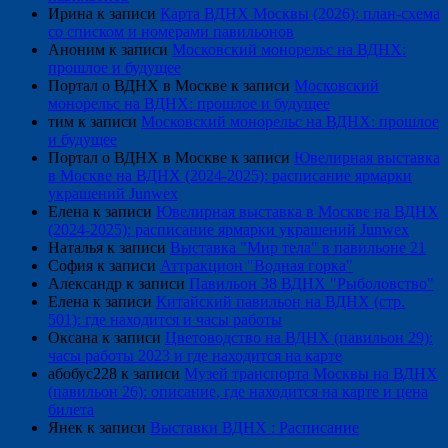
Ирина
к записи
Карта ВДНХ Москвы (2026): план-схема
со списком и номерами павильонов
Аноним
к записи
Московский монорельс на ВДНХ:
прошлое и будущее
Портал о ВДНХ в Москве
к записи
Московский
монорельс на ВДНХ: прошлое и будущее
тим
к записи
Московский монорельс на ВДНХ: прошлое
и будущее
Портал о ВДНХ в Москве
к записи
Ювелирная выставка
в Москве на ВДНХ (2024-2025): расписание ярмарки
украшений Junwex
Елена
к записи
Ювелирная выставка в Москве на ВДНХ
(2024-2025): расписание ярмарки украшений Junwex
Наталья
к записи
Выставка "Мир тела" в павильоне 21
София
к записи
Аттракцион "Водная горка"
Александр
к записи
Павильон 38 ВДНХ "Рыболовство"
Елена
к записи
Китайский павильон на ВДНХ (стр.
501): где находится и часы работы
Оксана
к записи
Цветоводство на ВДНХ (павильон 29):
часы работы 2023 и где находится на карте
абобус228
к записи
Музей транспорта Москвы на ВДНХ
(павильон 26): описание, где находится на карте и цена
билета
Янек
к записи
Выставки ВДНХ : Расписание