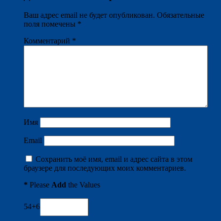
Ваш адрес email не будет опубликован.
Обязательные
поля помечены
*
Комментарий
*
Имя
Email
Сохранить моё имя, email и адрес сайта в этом
браузере для последующих моих комментариев.
*
Please
Add
the Values
54+6