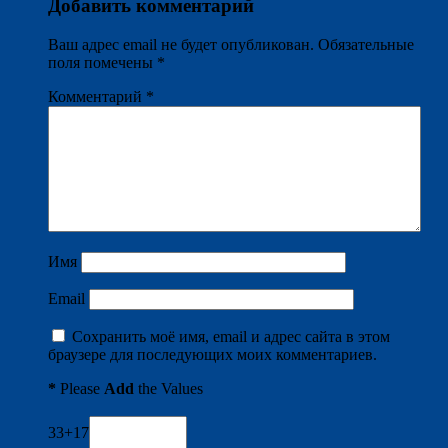
Добавить комментарий
Ваш адрес email не будет опубликован.
Обязательные
поля помечены
*
Комментарий
*
Имя
Email
Сохранить моё имя, email и адрес сайта в этом
браузере для последующих моих комментариев.
*
Please
Add
the Values
33+17