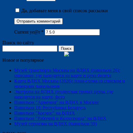
Да, добавьте меня в свой список рассылки
Current ye@r
*
Поиск по сайту
Найти:
Новое и популярное
Музей транспорта Москвы на ВДНХ (павильон 26):
описание, где находится на карте и цена билета
Карта ВДНХ Москвы (2026): план-схема со списком и
номерами павильонов
Экотропа на ВДНХ (подвесная тропа): цены, где
находится на карте, фото
Павильон "Армения" на ВДНХ в Москве
Павильон 18: Республика Беларусь
Павильон "Космос" на ВДНХ
Павильон "Рабочий и Колхозница" на ВДНХ
Музей героизма на ВДНХ (павильон 59)