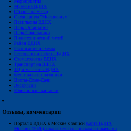
Мероприятия
Музеи на ВДНХ
Обзоры на месяц
Океанариум "Москвариум"
Павильоны ВДНХ
Парк Останкино
Парк Сокольники
Политехнический музей
Район ВДНХ
Расписание и схемы
Рестораны и кафе на ВДНХ
Стоматология ВДНХ
Транспорт на ВДНХ
ТЦ и магазины ВДНХ
Фестивали и праздники
Цветы-Дома-Дачи
Экскурсии
Ювелирные выставки
Отзывы, комментарии
Портал о ВДНХ в Москве
к записи
Карта ВДНХ
Москвы (2026): план-схема со списком и номерами