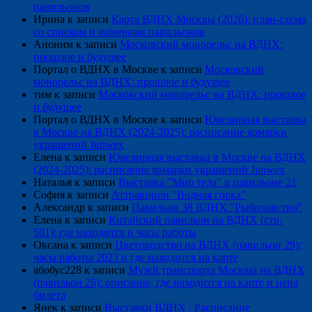
павильонов
Ирина
к записи
Карта ВДНХ Москвы (2026): план-схема
со списком и номерами павильонов
Аноним
к записи
Московский монорельс на ВДНХ:
прошлое и будущее
Портал о ВДНХ в Москве
к записи
Московский
монорельс на ВДНХ: прошлое и будущее
тим
к записи
Московский монорельс на ВДНХ: прошлое
и будущее
Портал о ВДНХ в Москве
к записи
Ювелирная выставка
в Москве на ВДНХ (2024-2025): расписание ярмарки
украшений Junwex
Елена
к записи
Ювелирная выставка в Москве на ВДНХ
(2024-2025): расписание ярмарки украшений Junwex
Наталья
к записи
Выставка "Мир тела" в павильоне 21
София
к записи
Аттракцион "Водная горка"
Александр
к записи
Павильон 38 ВДНХ "Рыболовство"
Елена
к записи
Китайский павильон на ВДНХ (стр.
501): где находится и часы работы
Оксана
к записи
Цветоводство на ВДНХ (павильон 29):
часы работы 2023 и где находится на карте
абобус228
к записи
Музей транспорта Москвы на ВДНХ
(павильон 26): описание, где находится на карте и цена
билета
Янек
к записи
Выставки ВДНХ : Расписание