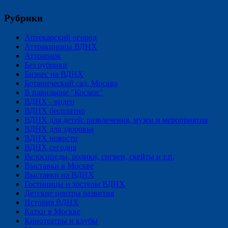
Рубрики
Аптекарский огород
Аттракционы ВДНХ
Аттрапарк
Без рубрики
Бизнес на ВДНХ
Ботанический сад, Москва
В павильоне "Космос"
ВДНХ - видео
ВДНХ бесплатно
ВДНХ для детей: развлечения, музеи и мероприятия
ВДНХ для здоровья
ВДНХ новости
ВДНХ сегодня
Велосипеды, ролики, сигвеи, скейты и т.п.
Выставки в Москве
Выставки на ВДНХ
Гостиницы и хостелы ВДНХ
Детские центры развития
История ВДНХ
Катки в Москве
Кинотеатры и клубы