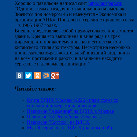
Хорошо о павильоне написал сайт
http://mospark.ru:
"Один из самых загадочных павильонов на выставке.
Значится под номером 46 и именуется «Экономика и
организация АПК». Построен в середине прошлого века
– в 1966-1967 годах.
Внешне представляет собой прямоугольное приземистое
здание. Крыша его выполнена в виде ряда из трех
пирамид, что придает ему признаки египетского и
китайского стиля архитектуры. Несмотря на несколько
привлекательно-развлекательный внешний вид, почти
на всем протяжении работы в павильоне находятся
серьезные и деловые организации."
Читайте также:
Карта ВДНХ Москвы (2026): план-схема со
списком и номерами павильонов
Павильон "Армения" на ВДНХ в Москве
Павильон 18: Республика Беларусь
Павильон "Космос" на ВДНХ
Музей героизма на ВДНХ (павильон 59)