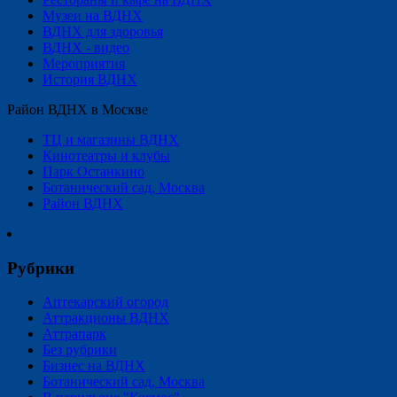
Музеи на ВДНХ
ВДНХ для здоровья
ВДНХ - видео
Мероприятия
История ВДНХ
Район ВДНХ в Москве
ТЦ и магазины ВДНХ
Кинотеатры и клубы
Парк Останкино
Ботанический сад, Москва
Район ВДНХ
Рубрики
Аптекарский огород
Аттракционы ВДНХ
Аттрапарк
Без рубрики
Бизнес на ВДНХ
Ботанический сад, Москва