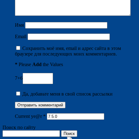
Имя
Email
Сохранить моё имя, email и адрес сайта в этом
браузере для последующих моих комментариев.
*
Please
Add
the Values
7+6
Да, добавьте меня в свой список рассылки
Current ye@r
*
Поиск по сайту
Найти: