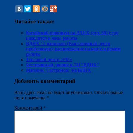
Читайте также:
Китайский павильон на ВДНХ (стр. 501): где
находится и часы работы
ВДНХ 12 павильон (Выставочный центр
профсоюзов): расположение на карте и режим
работы
Торговый центр «РМ»
Ресторанный дворик в ТЦ "ВДНХ"
Магазин "Гастроном" на ВДНХ
Добавить комментарий
Ваш адрес email не будет опубликован.
Обязательные
поля помечены
*
Комментарий
*