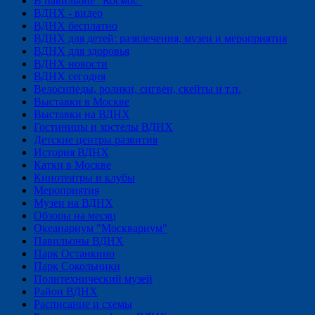
В павильоне "Космос"
ВДНХ - видео
ВДНХ бесплатно
ВДНХ для детей: развлечения, музеи и мероприятия
ВДНХ для здоровья
ВДНХ новости
ВДНХ сегодня
Велосипеды, ролики, сигвеи, скейты и т.п.
Выставки в Москве
Выставки на ВДНХ
Гостиницы и хостелы ВДНХ
Детские центры развития
История ВДНХ
Катки в Москве
Кинотеатры и клубы
Мероприятия
Музеи на ВДНХ
Обзоры на месяц
Океанариум "Москвариум"
Павильоны ВДНХ
Парк Останкино
Парк Сокольники
Политехнический музей
Район ВДНХ
Расписание и схемы