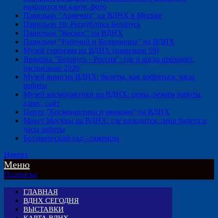
находится на карте, фото
Павильон "Армения" на ВДНХ в Москве
Павильон 18: Республика Беларусь
Павильон "Космос" на ВДНХ
Павильон "Рабочий и Колхозница" на ВДНХ
Музей героизма на ВДНХ (павильон 59)
Ярмарка "Беларусь - Россия": где и когда проходит,
расписание 2026
Музей кино на ВДНХ: билеты, как добраться, часы
работы
Музей космонавтики на ВДНХ: цены, режим работы,
адрес, сайт
Центр "Космонавтика и авиация" на ВДНХ
Макет Москвы на ВДНХ: где находится, цена билета и
часы работы
Ботанический сад - саженцы
Наверх
Меню
Подписка
ГЛАВНАЯ
ВДНХ СЕГОДНЯ
ВЫСТАВКИ