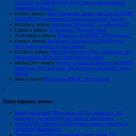
в Москве на ВДНХ (2024-2025): расписание ярмарки
украшений Junwex
Елена
к записи
Ювелирная выставка в Москве на ВДНХ
(2024-2025): расписание ярмарки украшений Junwex
Наталья
к записи
Выставка "Мир тела" в павильоне 21
София
к записи
Аттракцион "Водная горка"
Александр
к записи
Павильон 38 ВДНХ "Рыболовство"
Елена
к записи
Китайский павильон на ВДНХ (стр.
501): где находится и часы работы
Оксана
к записи
Цветоводство на ВДНХ (павильон 29):
часы работы 2023 и где находится на карте
абобус228
к записи
Музей транспорта Москвы на ВДНХ
(павильон 26): описание, где находится на карте и цена
билета
Янек
к записи
Выставки ВДНХ : Расписание
Популярное, новое
Музей транспорта Москвы на ВДНХ (павильон 26):
описание, где находится на карте и цена билета
Карта ВДНХ Москвы (2026): план-схема со списком и
номерами павильонов
Экотропа на ВДНХ (подвесная тропа): цены, где