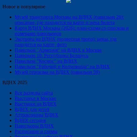
Новое и популярное
Музей транспорта Москвы на ВДНХ (павильон 26):
описание, где находится на карте и цена билета
Карта ВДНХ Москвы (2026): план-схема со списком и
номерами павильонов
Экотропа на ВДНХ (подвесная тропа): цены, где
находится на карте, фото
Павильон "Армения" на ВДНХ в Москве
Павильон 18: Республика Беларусь
Павильон "Космос" на ВДНХ
Павильон "Рабочий и Колхозница" на ВДНХ
Музей героизма на ВДНХ (павильон 59)
ВДНХ 2025
Все разделы сайта
Выставки в Москве
Выставки на ВДНХ
ВДНХ для детей
Аттракционы ВДНХ
ВДНХ сегодня
Павильоны ВДНХ
Расписание и схемы
Рестораны и кафе на ВДНХ