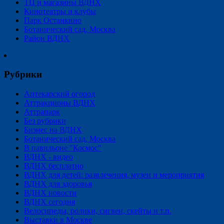
ТЦ и магазины ВДНХ
Кинотеатры и клубы
Парк Останкино
Ботанический сад, Москва
Район ВДНХ
Рубрики
Аптекарский огород
Аттракционы ВДНХ
Аттрапарк
Без рубрики
Бизнес на ВДНХ
Ботанический сад, Москва
В павильоне "Космос"
ВДНХ - видео
ВДНХ бесплатно
ВДНХ для детей: развлечения, музеи и мероприятия
ВДНХ для здоровья
ВДНХ новости
ВДНХ сегодня
Велосипеды, ролики, сигвеи, скейты и т.п.
Выставки в Москве