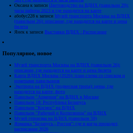
Оксана
к записи
Цветоводство на ВДНХ (павильон 29):
часы работы 2023 и где находится на карте
абобус228
к записи
Музей транспорта Москвы на ВДНХ
(павильон 26): описание, где находится на карте и цена
билета
Янек
к записи
Выставки ВДНХ : Расписание
Популярное, новое
Музей транспорта Москвы на ВДНХ (павильон 26):
описание, где находится на карте и цена билета
Карта ВДНХ Москвы (2026): план-схема со списком и
номерами павильонов
Экотропа на ВДНХ (подвесная тропа): цены, где
находится на карте, фото
Павильон "Армения" на ВДНХ в Москве
Павильон 18: Республика Беларусь
Павильон "Космос" на ВДНХ
Павильон "Рабочий и Колхозница" на ВДНХ
Музей героизма на ВДНХ (павильон 59)
Ярмарка "Беларусь - Россия": где и когда проходит,
расписание 2026