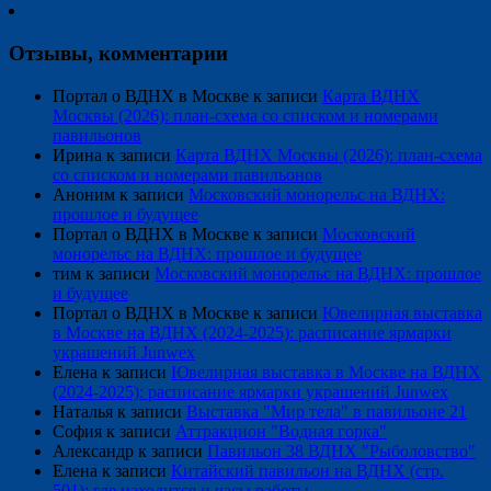
Отзывы, комментарии
Портал о ВДНХ в Москве
к записи
Карта ВДНХ
Москвы (2026): план-схема со списком и номерами
павильонов
Ирина
к записи
Карта ВДНХ Москвы (2026): план-схема
со списком и номерами павильонов
Аноним
к записи
Московский монорельс на ВДНХ:
прошлое и будущее
Портал о ВДНХ в Москве
к записи
Московский
монорельс на ВДНХ: прошлое и будущее
тим
к записи
Московский монорельс на ВДНХ: прошлое
и будущее
Портал о ВДНХ в Москве
к записи
Ювелирная выставка
в Москве на ВДНХ (2024-2025): расписание ярмарки
украшений Junwex
Елена
к записи
Ювелирная выставка в Москве на ВДНХ
(2024-2025): расписание ярмарки украшений Junwex
Наталья
к записи
Выставка "Мир тела" в павильоне 21
София
к записи
Аттракцион "Водная горка"
Александр
к записи
Павильон 38 ВДНХ "Рыболовство"
Елена
к записи
Китайский павильон на ВДНХ (стр.
501): где находится и часы работы