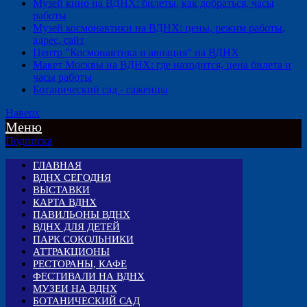
Музей кино на ВДНХ: билеты, как добраться, часы
работы
Музей космонавтики на ВДНХ: цены, режим работы,
адрес, сайт
Центр "Космонавтика и авиация" на ВДНХ
Макет Москвы на ВДНХ: где находится, цена билета и
часы работы
Ботанический сад - саженцы
Наверх
Меню
Подписка
ГЛАВНАЯ
ВДНХ СЕГОДНЯ
ВЫСТАВКИ
КАРТА ВДНХ
ПАВИЛЬОНЫ ВДНХ
ВДНХ ДЛЯ ДЕТЕЙ
ПАРК СОКОЛЬНИКИ
АТТРАКЦИОНЫ
РЕСТОРАНЫ, КАФЕ
ФЕСТИВАЛИ НА ВДНХ
МУЗЕИ НА ВДНХ
БОТАНИЧЕСКИЙ САД