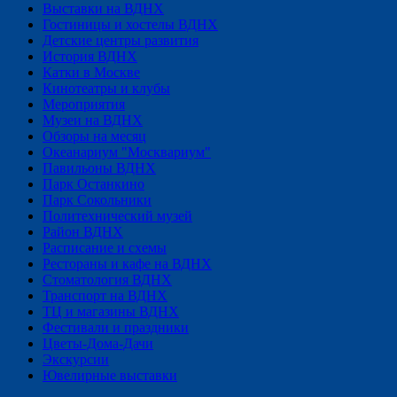
Выставки на ВДНХ
Гостиницы и хостелы ВДНХ
Детские центры развития
История ВДНХ
Катки в Москве
Кинотеатры и клубы
Мероприятия
Музеи на ВДНХ
Обзоры на месяц
Океанариум "Москвариум"
Павильоны ВДНХ
Парк Останкино
Парк Сокольники
Политехнический музей
Район ВДНХ
Расписание и схемы
Рестораны и кафе на ВДНХ
Стоматология ВДНХ
Транспорт на ВДНХ
ТЦ и магазины ВДНХ
Фестивали и праздники
Цветы-Дома-Дачи
Экскурсии
Ювелирные выставки