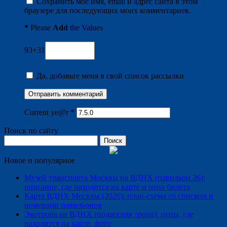
Сохранить моё имя, email и адрес сайта в этом
браузере для последующих моих комментариев.
*
Please
Add
the Values
93+31
Да, добавьте меня в свой список рассылки
Current ye@r
*
Поиск по сайту
Найти:
Новое и популярное
Музей транспорта Москвы на ВДНХ (павильон 26):
описание, где находится на карте и цена билета
Карта ВДНХ Москвы (2026): план-схема со списком и
номерами павильонов
Экотропа на ВДНХ (подвесная тропа): цены, где
находится на карте, фото