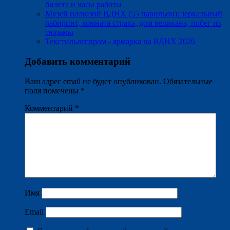
билета и часы работы
Музей иллюзий ВДНХ (55 павильон): зеркальный
лабиринт, комната страха, дом великана, побег из
тюрьмы
Текстильлегпром - ярмарка на ВДНХ 2026
Добавить комментарий
Ваш адрес email не будет опубликован.
Обязательные
поля помечены
*
Комментарий
*
Имя
Email