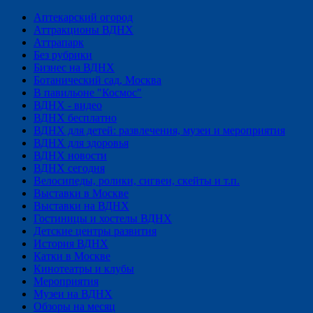
Аптекарский огород
Аттракционы ВДНХ
Аттрапарк
Без рубрики
Бизнес на ВДНХ
Ботанический сад, Москва
В павильоне "Космос"
ВДНХ - видео
ВДНХ бесплатно
ВДНХ для детей: развлечения, музеи и мероприятия
ВДНХ для здоровья
ВДНХ новости
ВДНХ сегодня
Велосипеды, ролики, сигвеи, скейты и т.п.
Выставки в Москве
Выставки на ВДНХ
Гостиницы и хостелы ВДНХ
Детские центры развития
История ВДНХ
Катки в Москве
Кинотеатры и клубы
Мероприятия
Музеи на ВДНХ
Обзоры на месяц