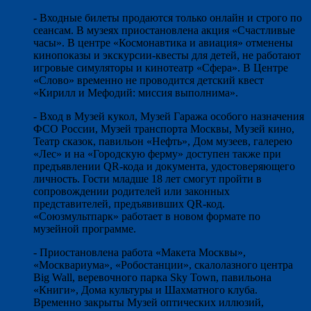
- Входные билеты продаются только онлайн и строго по
сеансам. В музеях приостановлена акция «Счастливые
часы». В центре «Космонавтика и авиация» отменены
кинопоказы и экскурсии-квесты для детей, не работают
игровые симуляторы и кинотеатр «Сфера». В Центре
«Слово» временно не проводится детский квест
«Кирилл и Мефодий: миссия выполнима».
- Вход в Музей кукол, Музей Гаража особого назначения
ФСО России, Музей транспорта Москвы, Музей кино,
Театр сказок, павильон «Нефть», Дом музеев, галерею
«Лес» и на «Городскую ферму» доступен также при
предъявлении QR-кода и документа, удостоверяющего
личность. Гости младше 18 лет смогут пройти в
сопровождении родителей или законных
представителей, предъявивших QR-код.
«Союзмультпарк» работает в новом формате по
музейной программе.
- Приостановлена работа «Макета Москвы»,
«Москвариума», «Робостанции», скалолазного центра
Big Wall, веревочного парка Sky Town, павильона
«Книги», Дома культуры и Шахматного клуба.
Временно закрыты Музей оптических иллюзий,