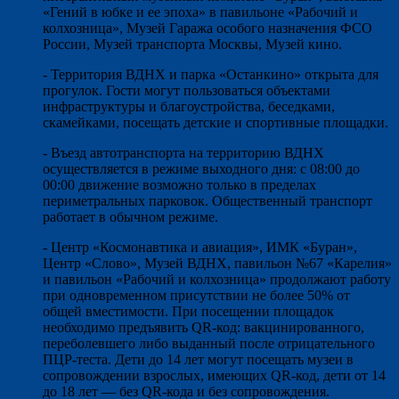
«Гений в юбке и ее эпоха» в павильоне «Рабочий и
колхозница», Музей Гаража особого назначения ФСО
России, Музей транспорта Москвы, Музей кино.
- Территория ВДНХ и парка «Останкино» открыта для
прогулок. Гости могут пользоваться объектами
инфраструктуры и благоустройства, беседками,
скамейками, посещать детские и спортивные площадки.
- Въезд автотранспорта на территорию ВДНХ
осуществляется в режиме выходного дня: с 08:00 до
00:00 движение возможно только в пределах
периметральных парковок. Общественный транспорт
работает в обычном режиме.
- Центр «Космонавтика и авиация», ИМК «Буран»,
Центр «Слово», Музей ВДНХ, павильон №67 «Карелия»
и павильон «Рабочий и колхозница» продолжают работу
при одновременном присутствии не более 50% от
общей вместимости. При посещении площадок
необходимо предъявить QR-код: вакцинированного,
переболевшего либо выданный после отрицательного
ПЦР-теста. Дети до 14 лет могут посещать музеи в
сопровождении взрослых, имеющих QR-код, дети от 14
до 18 лет — без QR-кода и без сопровождения.