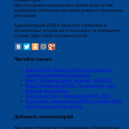
При посещении павильонов и музеев всем гостям
необходимо соблюдать масочный режим и социальную
дистанцию.
Администрация ВДНХ приносит извинения за
доставленные неудобства и благодарит за понимание.
Ссылка: https://vdnh.ru/visitors/security/
Читайте также:
Карта ВДНХ Москвы (2026): план-схема со
списком и номерами павильонов
Центр "Космонавтика и авиация" на ВДНХ
Макет Москвы на ВДНХ: где находится, цена
билета и часы работы
Текстильлегпром - ярмарка на ВДНХ 2026
Бесплатные павильоны на ВДНХ сегодня (2026):
что посмотреть, куда сходить
Добавить комментарий
Ваш адрес email не будет опубликован.
Обязательные