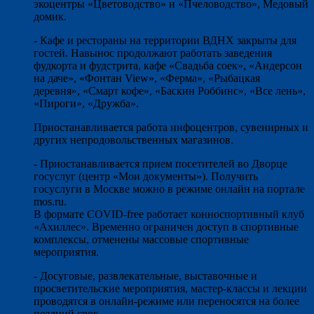
экоцентры «Цветоводство» и «Пчеловодство», Медовый
домик.
- Кафе и рестораны на территории ВДНХ закрыты для
гостей. Навынос продолжают работать заведения
фудкорта и фудстрита, кафе «Свадьба соек», «Андерсон
на даче», «Фонтан View», «Ферма», «Рыбацкая
деревня», «Смарт кофе», «Баскин Роббинс», «Все лень»,
«Пироги», «Дружба».
Приостанавливается работа инфоцентров, сувенирных и
других непродовольственных магазинов.
- Приостанавливается прием посетителей во Дворце
госуслуг (центр «Мои документы»). Получить
госуслуги в Москве можно в режиме онлайн на портале
mos.ru.
В формате COVID-free работает конноспортивный клуб
«Ахиллес». Временно ограничен доступ в спортивные
комплексы, отменены массовые спортивные
мероприятия.
- Досуговые, развлекательные, выставочные и
просветительские мероприятия, мастер-классы и лекции
проводятся в онлайн-режиме или переносятся на более
поздний срок.