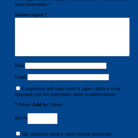
поля помечены
*
Комментарий
*
Имя
Email
Сохранить моё имя, email и адрес сайта в этом
браузере для последующих моих комментариев.
*
Please
Add
the Values
84+76
Да, добавьте меня в свой список рассылки