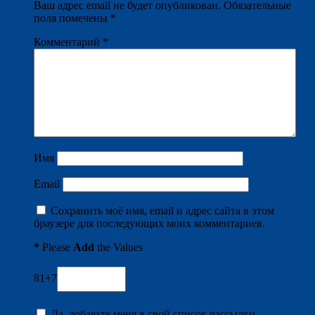
Ваш адрес email не будет опубликован.
Обязательные
поля помечены
*
Комментарий
*
Имя
Email
Сохранить моё имя, email и адрес сайта в этом
браузере для последующих моих комментариев.
*
Please
Add
the Values
81+7
Да, добавьте меня в свой список рассылки