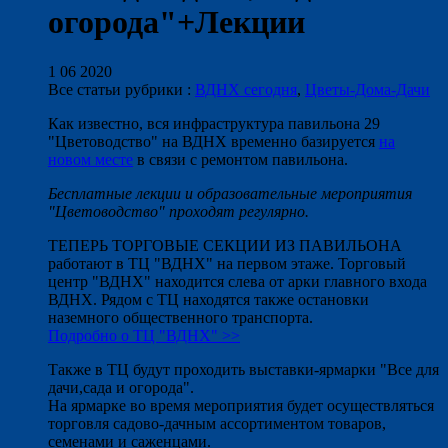
огорода"+Лекции
1 06 2020
Все статьи рубрики :
ВДНХ сегодня
,
Цветы-Дома-Дачи
Как известно, вся инфраструктура павильона 29
"Цветоводство" на ВДНХ временно базируется
на
новом месте
в связи с ремонтом павильона.
Бесплатные лекции и образовательные мероприятия
"Цветоводство" проходят регулярно.
ТЕПЕРЬ ТОРГОВЫЕ СЕКЦИИ ИЗ ПАВИЛЬОНА
работают в ТЦ "ВДНХ" на первом этаже. Торговый
центр "ВДНХ" находится слева от арки главного входа
ВДНХ. Рядом с ТЦ находятся также остановки
наземного общественного транспорта.
Подробно о ТЦ "ВДНХ" >>
Также в ТЦ будут проходить выставки-ярмарки "Все для
дачи,сада и огорода".
На ярмарке во время мероприятия будет осуществляться
торговля садово-дачным ассортиментом товаров,
семенами и саженцами.