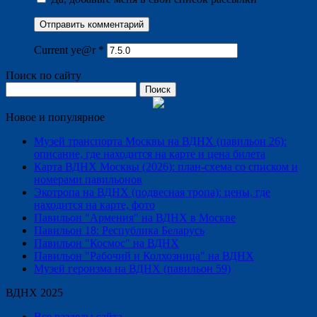
Current ye@r
*
Поиск по сайту
Найти:
Новое и популярное
Музей транспорта Москвы на ВДНХ (павильон 26):
описание, где находится на карте и цена билета
Карта ВДНХ Москвы (2026): план-схема со списком и
номерами павильонов
Экотропа на ВДНХ (подвесная тропа): цены, где
находится на карте, фото
Павильон "Армения" на ВДНХ в Москве
Павильон 18: Республика Беларусь
Павильон "Космос" на ВДНХ
Павильон "Рабочий и Колхозница" на ВДНХ
Музей героизма на ВДНХ (павильон 59)
ВДНХ 2025
Все разделы сайта