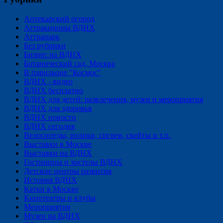
Аптекарский огород
Аттракционы ВДНХ
Аттрапарк
Без рубрики
Бизнес на ВДНХ
Ботанический сад, Москва
В павильоне "Космос"
ВДНХ - видео
ВДНХ бесплатно
ВДНХ для детей: развлечения, музеи и мероприятия
ВДНХ для здоровья
ВДНХ новости
ВДНХ сегодня
Велосипеды, ролики, сигвеи, скейты и т.п.
Выставки в Москве
Выставки на ВДНХ
Гостиницы и хостелы ВДНХ
Детские центры развития
История ВДНХ
Катки в Москве
Кинотеатры и клубы
Мероприятия
Музеи на ВДНХ