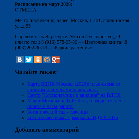
Расписание на март 2020:
ОТМЕНА
Место проведения, адрес: Москва, 1-ая Останкинская
ул.,д.55
Справки на web-ресурсе: /vk.com/cvetovodstvo_29
или по тел.: 8 (916) 578-05-80 – «Цветочная книга»;8
(903) 202-90-79 – «Редкие растения»
Читайте также:
Карта ВДНХ Москвы (2026): план-схема со
списком и номерами павильонов
Центр "Космонавтика и авиация" на ВДНХ
Макет Москвы на ВДНХ: где находится, цена
билета и часы работы
Ботанический сад - саженцы
Текстильлегпром - ярмарка на ВДНХ 2026
Добавить комментарий