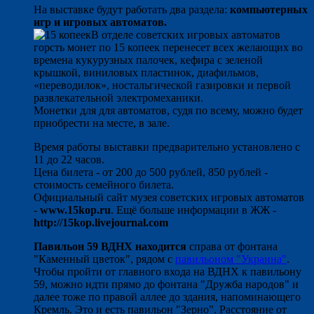
На выставке будут работать два раздела:
компьютерных
игр и игровых автоматов.
В отделе советских игровых автоматов
горсть монет по 15 копеек перенесет всех желающих во
времена кукурузных палочек, кефира с зеленой
крышкой, виниловых пластинок, диафильмов,
«переводилок», ностальгической газировки и первой
развлекательной электромеханики.
Монетки для для автоматов, судя по всему, можно будет
приобрести на месте, в зале.
Время работы выставки предварительно установлено с
11 до 22 часов.
Цена билета - от 200 до 500 рублей, 850 рублей -
стоимость семейного билета.
Официальный сайт музея советских игровых автоматов
-
www.15kop.ru
. Ещё больше информации в ЖЖ -
http://15kop.livejournal.com
Павильон 59 ВДНХ находится
справа от фонтана
"Каменный цветок", рядом с
павильоном "Украина"
.
Чтобы пройти от главного входа на ВДНХ к павильону
59, можно идти прямо до фонтана "Дружба народов" и
далее тоже по правой аллее до здания, напоминающего
Кремль. Это и есть павильон "Зерно". Расстояние от