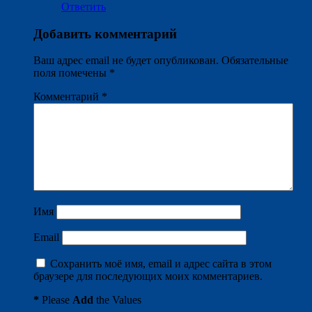
Ответить
Добавить комментарий
Ваш адрес email не будет опубликован.
Обязательные
поля помечены
*
Комментарий
*
Имя
Email
Сохранить моё имя, email и адрес сайта в этом
браузере для последующих моих комментариев.
*
Please
Add
the Values