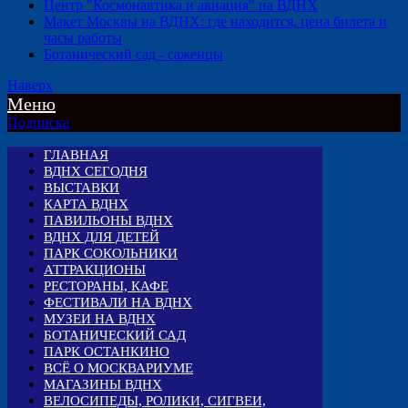
Центр "Космонавтика и авиация" на ВДНХ
Макет Москвы на ВДНХ: где находится, цена билета и
часы работы
Ботанический сад - саженцы
Наверх
Меню
Подписка
ГЛАВНАЯ
ВДНХ СЕГОДНЯ
ВЫСТАВКИ
КАРТА ВДНХ
ПАВИЛЬОНЫ ВДНХ
ВДНХ ДЛЯ ДЕТЕЙ
ПАРК СОКОЛЬНИКИ
АТТРАКЦИОНЫ
РЕСТОРАНЫ, КАФЕ
ФЕСТИВАЛИ НА ВДНХ
МУЗЕИ НА ВДНХ
БОТАНИЧЕСКИЙ САД
ПАРК ОСТАНКИНО
ВСЁ О МОСКВАРИУМЕ
МАГАЗИНЫ ВДНХ
ВЕЛОСИПЕДЫ, РОЛИКИ, СИГВЕИ,