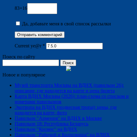
83+16
Да, добавьте меня в свой список рассылки
Current ye@r
*
Поиск по сайту
Найти:
Новое и популярное
Музей транспорта Москвы на ВДНХ (павильон 26):
описание, где находится на карте и цена билета
Карта ВДНХ Москвы (2026): план-схема со списком и
номерами павильонов
Экотропа на ВДНХ (подвесная тропа): цены, где
находится на карте, фото
Павильон "Армения" на ВДНХ в Москве
Павильон 18: Республика Беларусь
Павильон "Космос" на ВДНХ
Павильон "Рабочий и Колхозница" на ВДНХ