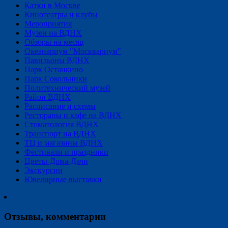
Катки в Москве
Кинотеатры и клубы
Мероприятия
Музеи на ВДНХ
Обзоры на месяц
Океанариум "Москвариум"
Павильоны ВДНХ
Парк Останкино
Парк Сокольники
Политехнический музей
Район ВДНХ
Расписание и схемы
Рестораны и кафе на ВДНХ
Стоматология ВДНХ
Транспорт на ВДНХ
ТЦ и магазины ВДНХ
Фестивали и праздники
Цветы-Дома-Дачи
Экскурсии
Ювелирные выставки
Отзывы, комментарии