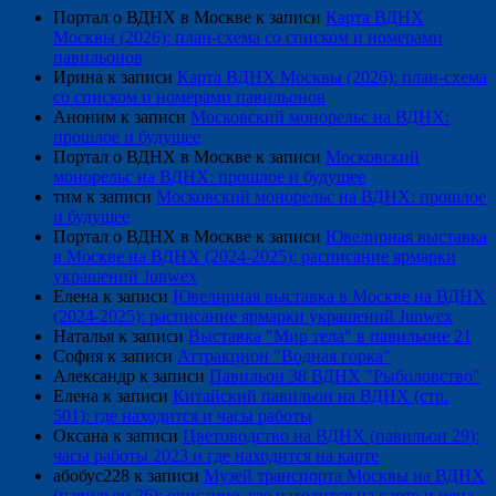
Портал о ВДНХ в Москве
к записи
Карта ВДНХ
Москвы (2026): план-схема со списком и номерами
павильонов
Ирина
к записи
Карта ВДНХ Москвы (2026): план-схема
со списком и номерами павильонов
Аноним
к записи
Московский монорельс на ВДНХ:
прошлое и будущее
Портал о ВДНХ в Москве
к записи
Московский
монорельс на ВДНХ: прошлое и будущее
тим
к записи
Московский монорельс на ВДНХ: прошлое
и будущее
Портал о ВДНХ в Москве
к записи
Ювелирная выставка
в Москве на ВДНХ (2024-2025): расписание ярмарки
украшений Junwex
Елена
к записи
Ювелирная выставка в Москве на ВДНХ
(2024-2025): расписание ярмарки украшений Junwex
Наталья
к записи
Выставка "Мир тела" в павильоне 21
София
к записи
Аттракцион "Водная горка"
Александр
к записи
Павильон 38 ВДНХ "Рыболовство"
Елена
к записи
Китайский павильон на ВДНХ (стр.
501): где находится и часы работы
Оксана
к записи
Цветоводство на ВДНХ (павильон 29):
часы работы 2023 и где находится на карте
абобус228
к записи
Музей транспорта Москвы на ВДНХ
(павильон 26): описание, где находится на карте и цена