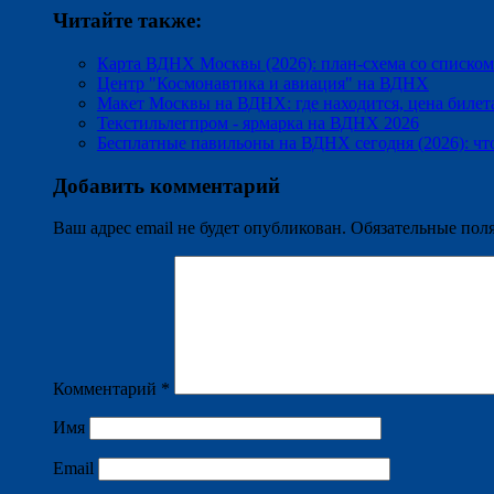
Читайте также:
Карта ВДНХ Москвы (2026): план-схема со списко
Центр "Космонавтика и авиация" на ВДНХ
Макет Москвы на ВДНХ: где находится, цена билет
Текстильлегпром - ярмарка на ВДНХ 2026
Бесплатные павильоны на ВДНХ сегодня (2026): что
Добавить комментарий
Ваш адрес email не будет опубликован.
Обязательные пол
Комментарий
*
Имя
Email