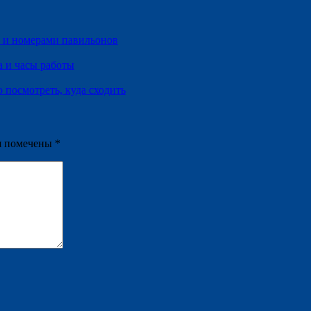
м и номерами павильонов
а и часы работы
 посмотреть, куда сходить
я помечены
*