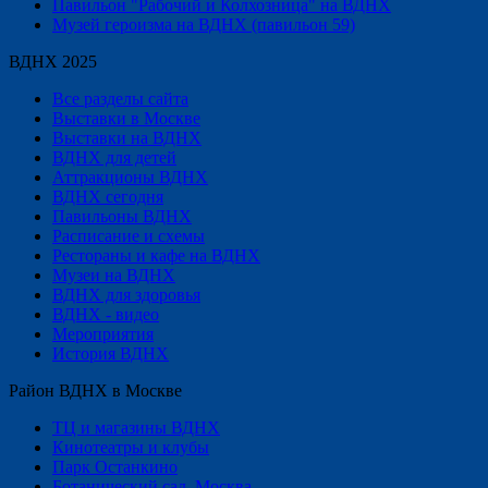
Павильон "Рабочий и Колхозница" на ВДНХ
Музей героизма на ВДНХ (павильон 59)
ВДНХ 2025
Все разделы сайта
Выставки в Москве
Выставки на ВДНХ
ВДНХ для детей
Аттракционы ВДНХ
ВДНХ сегодня
Павильоны ВДНХ
Расписание и схемы
Рестораны и кафе на ВДНХ
Музеи на ВДНХ
ВДНХ для здоровья
ВДНХ - видео
Мероприятия
История ВДНХ
Район ВДНХ в Москве
ТЦ и магазины ВДНХ
Кинотеатры и клубы
Парк Останкино
Ботанический сад, Москва