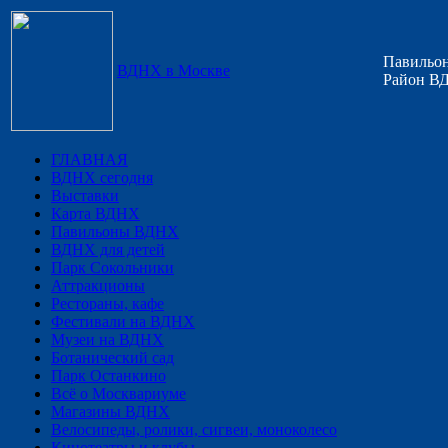
Павильон
ВДНХ в Москве
Район ВД
ГЛАВНАЯ
ВДНХ сегодня
Выставки
Карта ВДНХ
Павильоны ВДНХ
ВДНХ для детей
Парк Сокольники
Аттракционы
Рестораны, кафе
Фестивали на ВДНХ
Музеи на ВДНХ
Ботанический сад
Парк Останкино
Всё о Москвариуме
Магазины ВДНХ
Велосипеды, ролики, сигвеи, моноколесо
Кинотеатры и клубы