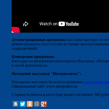
Демонстрационная программа
выставки выгодно отлича
демонстрировать посетителям не только эксплуатационн
подразделений.
Конкурсная программа:
Ежегодно по результатам мониторинга Выставки «Интер
в своей деятельности.
Посещение выставки "Интерполитех":
Посещение выставки бесплатно возможно
после регистр
Официальный сайт: www.interpolitex.ru
Стоимость билета в кассе (при входе) составляет 300 руб