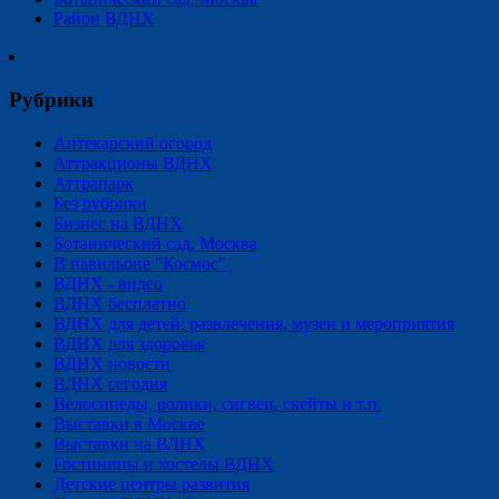
Район ВДНХ
Рубрики
Аптекарский огород
Аттракционы ВДНХ
Аттрапарк
Без рубрики
Бизнес на ВДНХ
Ботанический сад, Москва
В павильоне "Космос"
ВДНХ - видео
ВДНХ бесплатно
ВДНХ для детей: развлечения, музеи и мероприятия
ВДНХ для здоровья
ВДНХ новости
ВДНХ сегодня
Велосипеды, ролики, сигвеи, скейты и т.п.
Выставки в Москве
Выставки на ВДНХ
Гостиницы и хостелы ВДНХ
Детские центры развития