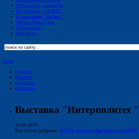
Расписание, контакты
Гостиницы на ВДНХ
В павильоне "Космос"
Цветы-Дома-Дачи
Оглавление
Контакты
Menu
Главная
Важное
Полезное
Почитать
Выставка "Интерполитех "
15 09 2019
Все статьи рубрики :
ВДНХ сегодня
,
Выставки на ВДНХ