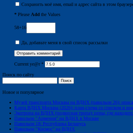
Сохранить моё имя, email и адрес сайта в этом брауз
*
Please
Add
the Values
58+16
Да, добавьте меня в свой список рассылки
Current ye@r
*
Поиск по сайту
Найти:
Новое и популярное
Музей транспорта Москвы на ВДНХ (павильон 26): описани
Карта ВДНХ Москвы (2026): план-схема со списком и но
Экотропа на ВДНХ (подвесная тропа): цены, где находится
Павильон "Армения" на ВДНХ в Москве
Павильон 18: Республика Беларусь
Павильон "Космос" на ВДНХ