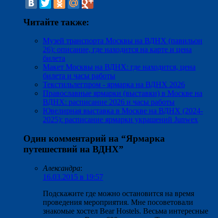
Читайте также:
Музей транспорта Москвы на ВДНХ (павильон
26): описание, где находится на карте и цена
билета
Макет Москвы на ВДНХ: где находится, цена
билета и часы работы
Текстильлегпром - ярмарка на ВДНХ 2026
Православные ярмарки (выставки) в Москве на
ВДНХ: расписание 2026 и часы работы
Ювелирная выставка в Москве на ВДНХ (2024-
2025): расписание ярмарки украшений Junwex
Один комментарий на “
Ярмарка
путешествий на ВДНХ
”
Александра
:
16.03.2015 в 19:57
Подскажите где можно остановится на время
проведения мероприятия. Мне посоветовали
знакомые хостел Bear Hostels. Весьма интересные