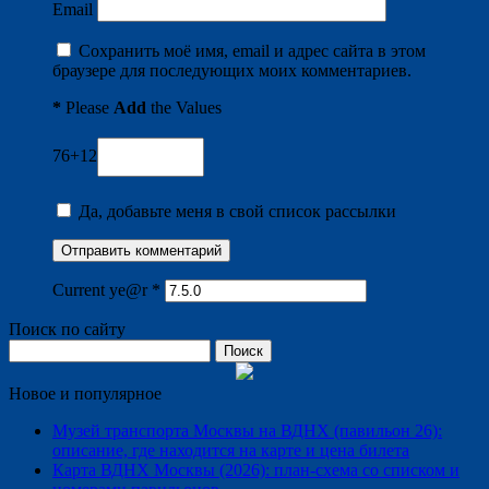
Email
Сохранить моё имя, email и адрес сайта в этом
браузере для последующих моих комментариев.
*
Please
Add
the Values
76+12
Да, добавьте меня в свой список рассылки
Current ye@r
*
Поиск по сайту
Найти:
Новое и популярное
Музей транспорта Москвы на ВДНХ (павильон 26):
описание, где находится на карте и цена билета
Карта ВДНХ Москвы (2026): план-схема со списком и