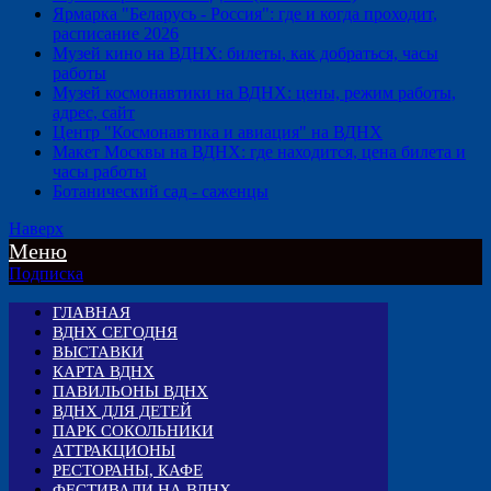
Ярмарка "Беларусь - Россия": где и когда проходит,
расписание 2026
Музей кино на ВДНХ: билеты, как добраться, часы
работы
Музей космонавтики на ВДНХ: цены, режим работы,
адрес, сайт
Центр "Космонавтика и авиация" на ВДНХ
Макет Москвы на ВДНХ: где находится, цена билета и
часы работы
Ботанический сад - саженцы
Наверх
Меню
Подписка
ГЛАВНАЯ
ВДНХ СЕГОДНЯ
ВЫСТАВКИ
КАРТА ВДНХ
ПАВИЛЬОНЫ ВДНХ
ВДНХ ДЛЯ ДЕТЕЙ
ПАРК СОКОЛЬНИКИ
АТТРАКЦИОНЫ
РЕСТОРАНЫ, КАФЕ
ФЕСТИВАЛИ НА ВДНХ