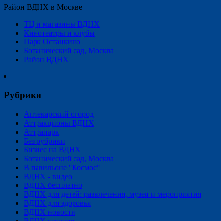
Район ВДНХ в Москве
ТЦ и магазины ВДНХ
Кинотеатры и клубы
Парк Останкино
Ботанический сад, Москва
Район ВДНХ
Рубрики
Аптекарский огород
Аттракционы ВДНХ
Аттрапарк
Без рубрики
Бизнес на ВДНХ
Ботанический сад, Москва
В павильоне "Космос"
ВДНХ - видео
ВДНХ бесплатно
ВДНХ для детей: развлечения, музеи и мероприятия
ВДНХ для здоровья
ВДНХ новости
ВДНХ сегодня