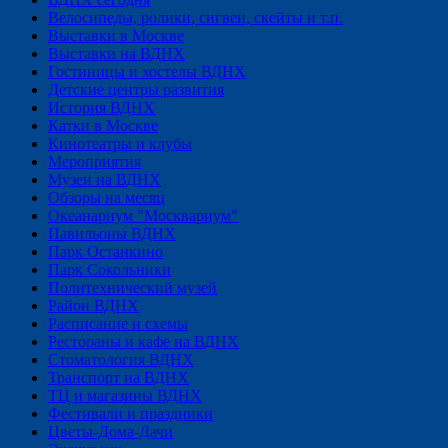
Велосипеды, ролики, сигвеи, скейты и т.п.
Выставки в Москве
Выставки на ВДНХ
Гостиницы и хостелы ВДНХ
Детские центры развития
История ВДНХ
Катки в Москве
Кинотеатры и клубы
Мероприятия
Музеи на ВДНХ
Обзоры на месяц
Океанариум "Москвариум"
Павильоны ВДНХ
Парк Останкино
Парк Сокольники
Политехнический музей
Район ВДНХ
Расписание и схемы
Рестораны и кафе на ВДНХ
Стоматология ВДНХ
Транспорт на ВДНХ
ТЦ и магазины ВДНХ
Фестивали и праздники
Цветы-Дома-Дачи