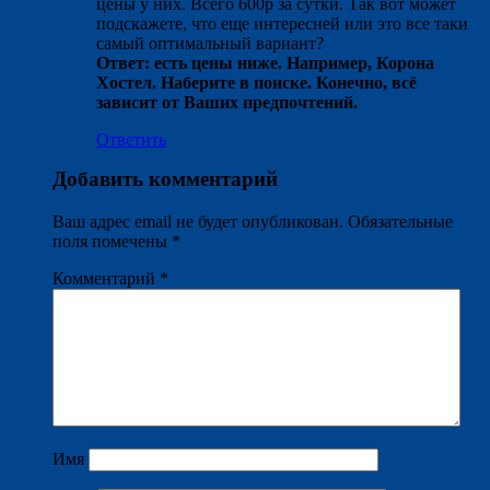
цены у них. Всего 600р за сутки. Так вот может
подскажете, что еще интересней или это все таки
самый оптимальный вариант?
Ответ: есть цены ниже. Например, Корона
Хостел. Наберите в поиске. Конечно, всё
зависит от Ваших предпочтений.
Ответить
Добавить комментарий
Ваш адрес email не будет опубликован.
Обязательные
поля помечены
*
Комментарий
*
Имя