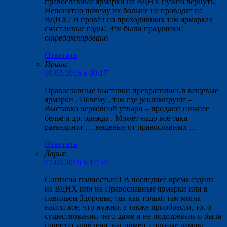
православные ярмарки на ВДНХ нужно вернуть!
Непонятно почему их больше не проводят на
ВДНХ? Я провёл на проходивших там ярмарках
счастливые годы! Это были праздники!
отредактировано
Ответить
Ирина
:
18.03.2016 в 00:17
Православные выставки превратились в вещевые
ярмарки . Почему , там где рекламируют –
Выставка церковной утвари – продают нижнее
бельё и др. одежда . Может надо всё таки
разъединят … вещевые от православных …
Ответить
Дарья
:
17.03.2016 в 17:57
Согласна полностью!! В последнее время ездила
на ВДНХ или на Православные ярмарки или в
павильон Здоровье, так как только там могла
найти все, что нужно, а также приобрести, то, о
существовании чего даже и не подозревала и была
приятно удивлена, например, соляные лампы