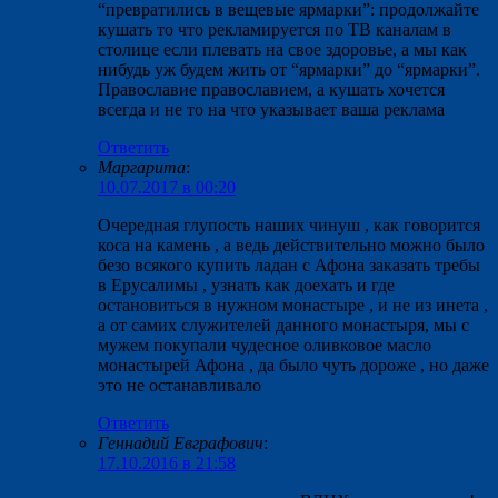
“превратились в вещевые ярмарки”: продолжайте
кушать то что рекламируется по ТВ каналам в
столице если плевать на свое здоровье, а мы как
нибудь уж будем жить от “ярмарки” до “ярмарки”.
Православие православием, а кушать хочется
всегда и не то на что указывает ваша реклама
Ответить
Маргарита
:
10.07.2017 в 00:20
Очередная глупость наших чинуш , как говорится
коса на камень , а ведь действительно можно было
безо всякого купить ладан с Афона заказать требы
в Ерусалимы , узнать как доехать и где
остановиться в нужном монастыре , и не из инета ,
а от самих служителей данного монастыря, мы с
мужем покупали чудесное оливковое масло
монастырей Афона , да было чуть дороже , но даже
это не останавливало
Ответить
Геннадий Евграфович
:
17.10.2016 в 21:58