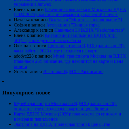
украшений Junwex
Елена
к записи
Ювелирная выставка в Москве на ВДНХ
(2024-2025): расписание ярмарки украшений Junwex
Наталья
к записи
Выставка "Мир тела" в павильоне 21
София
к записи
Аттракцион "Водная горка"
Александр
к записи
Павильон 38 ВДНХ "Рыболовство"
Елена
к записи
Китайский павильон на ВДНХ (стр.
501): где находится и часы работы
Оксана
к записи
Цветоводство на ВДНХ (павильон 29):
часы работы 2023 и где находится на карте
абобус228
к записи
Музей транспорта Москвы на ВДНХ
(павильон 26): описание, где находится на карте и цена
билета
Янек
к записи
Выставки ВДНХ : Расписание
Популярное, новое
Музей транспорта Москвы на ВДНХ (павильон 26):
описание, где находится на карте и цена билета
Карта ВДНХ Москвы (2026): план-схема со списком и
номерами павильонов
Экотропа на ВДНХ (подвесная тропа): цены, где