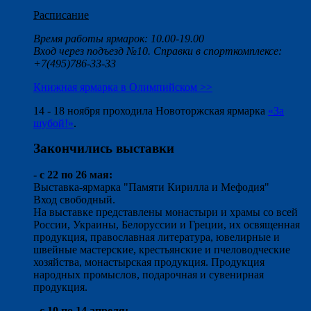
Расписание
Время работы ярмарок: 10.00-19.00
Вход через подъезд №10. Справки в спорткомплексе:
+7(495)786-33-33
Книжная ярмарка в Олимпийском >>
14 - 18 ноября проходила Новоторжская ярмарка
«За
шубой!»
.
Закончились выставки
- с 22 по 26 мая:
Выставка-ярмарка "Памяти Кирилла и Мефодия"
Вход свободный.
На выставке представлены монастыри и храмы со всей
России, Украины, Белоруссии и Греции, их освященная
продукция, православная литература, ювелирные и
швейные мастерские, крестьянские и пчеловодческие
хозяйства, монастырская продукция. Продукция
народных промыслов, подарочная и сувенирная
продукция.
- с 10 по 14 апреля: