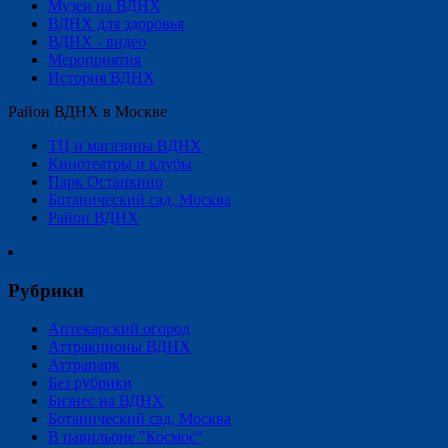
Музеи на ВДНХ
ВДНХ для здоровья
ВДНХ - видео
Мероприятия
История ВДНХ
Район ВДНХ в Москве
ТЦ и магазины ВДНХ
Кинотеатры и клубы
Парк Останкино
Ботанический сад, Москва
Район ВДНХ
Рубрики
Аптекарский огород
Аттракционы ВДНХ
Аттрапарк
Без рубрики
Бизнес на ВДНХ
Ботанический сад, Москва
В павильоне "Космос"