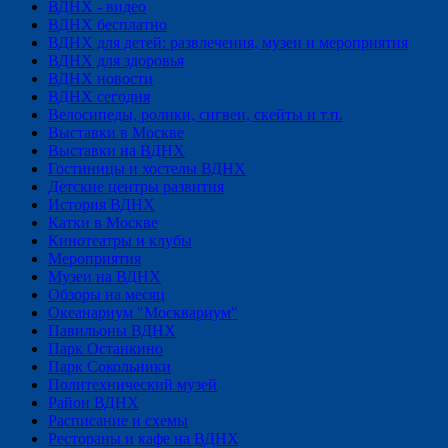
ВДНХ - видео
ВДНХ бесплатно
ВДНХ для детей: развлечения, музеи и мероприятия
ВДНХ для здоровья
ВДНХ новости
ВДНХ сегодня
Велосипеды, ролики, сигвеи, скейты и т.п.
Выставки в Москве
Выставки на ВДНХ
Гостиницы и хостелы ВДНХ
Детские центры развития
История ВДНХ
Катки в Москве
Кинотеатры и клубы
Мероприятия
Музеи на ВДНХ
Обзоры на месяц
Океанариум "Москвариум"
Павильоны ВДНХ
Парк Останкино
Парк Сокольники
Политехнический музей
Район ВДНХ
Расписание и схемы
Рестораны и кафе на ВДНХ