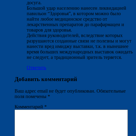
досуга.
Большой удар населению нанесен ликвидацией
павильон “Здоровья”, в котором можно было
найти любое медицинское средство от
лекарственных препаратов до парафармацеи и
товаров для здоровья.
Действия руководителей, вследствие которых
разрушаются созданные связи не полезны и могут
нанести вред имиджу выставки, т.к. в нынешнее
время больших международных выставок ожидать
не следует, а традиционный зритель теряется.
Ответить
Добавить комментарий
Ваш адрес email не будет опубликован.
Обязательные
поля помечены
*
Комментарий
*