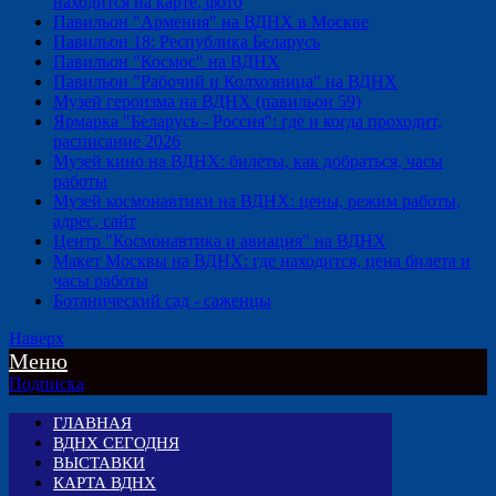
находится на карте, фото
Павильон "Армения" на ВДНХ в Москве
Павильон 18: Республика Беларусь
Павильон "Космос" на ВДНХ
Павильон "Рабочий и Колхозница" на ВДНХ
Музей героизма на ВДНХ (павильон 59)
Ярмарка "Беларусь - Россия": где и когда проходит,
расписание 2026
Музей кино на ВДНХ: билеты, как добраться, часы
работы
Музей космонавтики на ВДНХ: цены, режим работы,
адрес, сайт
Центр "Космонавтика и авиация" на ВДНХ
Макет Москвы на ВДНХ: где находится, цена билета и
часы работы
Ботанический сад - саженцы
Наверх
Меню
Подписка
ГЛАВНАЯ
ВДНХ СЕГОДНЯ
ВЫСТАВКИ
КАРТА ВДНХ