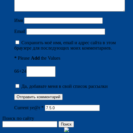
Имя
Email
Сохранить моё имя, email и адрес сайта в этом
браузере для последующих моих комментариев.
*
Please
Add
the Values
66+24
Да, добавьте меня в свой список рассылки
Current ye@r
*
Поиск по сайту
Найти: