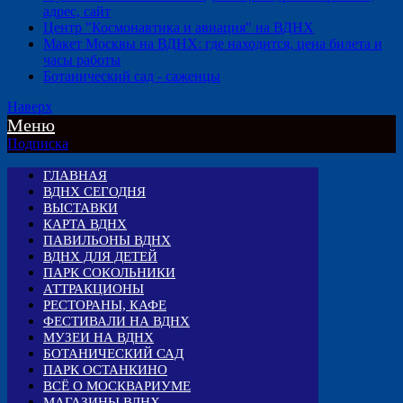
адрес, сайт
Центр "Космонавтика и авиация" на ВДНХ
Макет Москвы на ВДНХ: где находится, цена билета и
часы работы
Ботанический сад - саженцы
Наверх
Меню
Подписка
ГЛАВНАЯ
ВДНХ СЕГОДНЯ
ВЫСТАВКИ
КАРТА ВДНХ
ПАВИЛЬОНЫ ВДНХ
ВДНХ ДЛЯ ДЕТЕЙ
ПАРК СОКОЛЬНИКИ
АТТРАКЦИОНЫ
РЕСТОРАНЫ, КАФЕ
ФЕСТИВАЛИ НА ВДНХ
МУЗЕИ НА ВДНХ
БОТАНИЧЕСКИЙ САД
ПАРК ОСТАНКИНО
ВСЁ О МОСКВАРИУМЕ
МАГАЗИНЫ ВДНХ