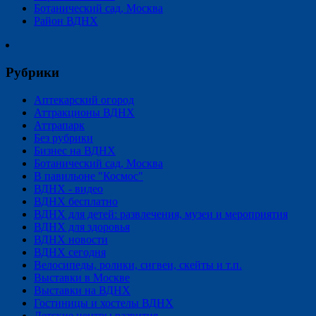
Ботанический сад, Москва
Район ВДНХ
Рубрики
Аптекарский огород
Аттракционы ВДНХ
Аттрапарк
Без рубрики
Бизнес на ВДНХ
Ботанический сад, Москва
В павильоне "Космос"
ВДНХ - видео
ВДНХ бесплатно
ВДНХ для детей: развлечения, музеи и мероприятия
ВДНХ для здоровья
ВДНХ новости
ВДНХ сегодня
Велосипеды, ролики, сигвеи, скейты и т.п.
Выставки в Москве
Выставки на ВДНХ
Гостиницы и хостелы ВДНХ
Детские центры развития