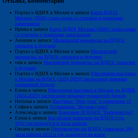
Отзывы, комментарии
Портал о ВДНХ в Москве
к записи
Карта ВДНХ
Москвы (2026): план-схема со списком и номерами
павильонов
Ирина
к записи
Карта ВДНХ Москвы (2026): план-схема
со списком и номерами павильонов
Аноним
к записи
Московский монорельс на ВДНХ:
прошлое и будущее
Портал о ВДНХ в Москве
к записи
Московский
монорельс на ВДНХ: прошлое и будущее
тим
к записи
Московский монорельс на ВДНХ: прошлое
и будущее
Портал о ВДНХ в Москве
к записи
Ювелирная выставка
в Москве на ВДНХ (2024-2025): расписание ярмарки
украшений Junwex
Елена
к записи
Ювелирная выставка в Москве на ВДНХ
(2024-2025): расписание ярмарки украшений Junwex
Наталья
к записи
Выставка "Мир тела" в павильоне 21
София
к записи
Аттракцион "Водная горка"
Александр
к записи
Павильон 38 ВДНХ "Рыболовство"
Елена
к записи
Китайский павильон на ВДНХ (стр.
501): где находится и часы работы
Оксана
к записи
Цветоводство на ВДНХ (павильон 29):
часы работы 2023 и где находится на карте