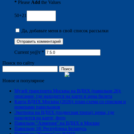
*
Please
Add
the Values
50+21
Да, добавьте меня в свой список рассылки
Current ye@r
*
Поиск по сайту
Найти:
Новое и популярное
Музей транспорта Москвы на ВДНХ (павильон 26):
описание, где находится на карте и цена билета
Карта ВДНХ Москвы (2026): план-схема со списком и
номерами павильонов
Экотропа на ВДНХ (подвесная тропа): цены, где
находится на карте, фото
Павильон "Армения" на ВДНХ в Москве
Павильон 18: Республика Беларусь
Павильон "Космос" на ВДНХ