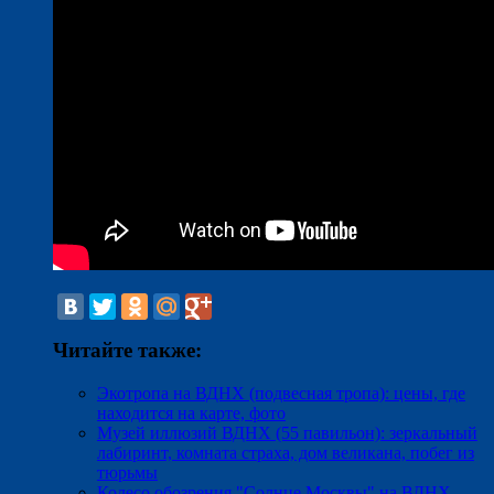
Читайте также:
Экотропа на ВДНХ (подвесная тропа): цены, где
находится на карте, фото
Музей иллюзий ВДНХ (55 павильон): зеркальный
лабиринт, комната страха, дом великана, побег из
тюрьмы
Колесо обозрения "Солнце Москвы" на ВДНХ