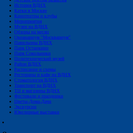
История ВДНХ
Катки в Москве
Кинотеатры и клубы
Мероприятия
Музеи на ВДНХ
Обзоры на месяц
Океанариум "Москвариум"
Павильоны ВДНХ
Парк Останкино
Парк Сокольники
Политехнический музей
Район ВДНХ
Расписание и схемы
Рестораны и кафе на ВДНХ
Стоматология ВДНХ
Транспорт на ВДНХ
ТЦ и магазины ВДНХ
Фестивали и праздники
Цветы-Дома-Дачи
Экскурсии
Ювелирные выставки