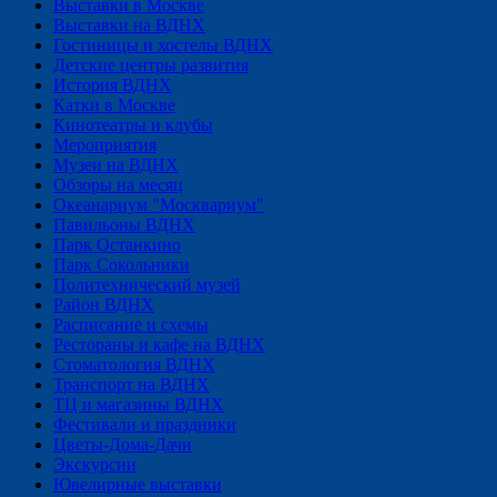
Выставки в Москве
Выставки на ВДНХ
Гостиницы и хостелы ВДНХ
Детские центры развития
История ВДНХ
Катки в Москве
Кинотеатры и клубы
Мероприятия
Музеи на ВДНХ
Обзоры на месяц
Океанариум "Москвариум"
Павильоны ВДНХ
Парк Останкино
Парк Сокольники
Политехнический музей
Район ВДНХ
Расписание и схемы
Рестораны и кафе на ВДНХ
Стоматология ВДНХ
Транспорт на ВДНХ
ТЦ и магазины ВДНХ
Фестивали и праздники
Цветы-Дома-Дачи
Экскурсии
Ювелирные выставки