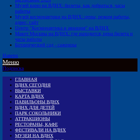
Музей кино на ВДНХ: билеты, как добраться, часы
работы
Музей космонавтики на ВДНХ: цены, режим работы,
адрес, сайт
Центр "Космонавтика и авиация" на ВДНХ
Макет Москвы на ВДНХ: где находится, цена билета и
часы работы
Ботанический сад - саженцы
Наверх
Меню
Подписка
ГЛАВНАЯ
ВДНХ СЕГОДНЯ
ВЫСТАВКИ
КАРТА ВДНХ
ПАВИЛЬОНЫ ВДНХ
ВДНХ ДЛЯ ДЕТЕЙ
ПАРК СОКОЛЬНИКИ
АТТРАКЦИОНЫ
РЕСТОРАНЫ, КАФЕ
ФЕСТИВАЛИ НА ВДНХ
МУЗЕИ НА ВДНХ