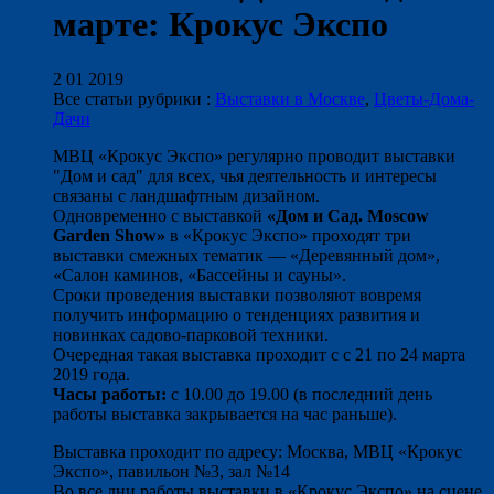
марте: Крокус Экспо
2 01 2019
Все статьи рубрики :
Выставки в Москве
,
Цветы-Дома-
Дачи
МВЦ «Крокус Экспо» регулярно проводит выставки
"Дом и сад" для всех, чья деятельность и интересы
связаны с ландшафтным дизайном.
Одновременно с выставкой
«Дом и Сад. Moscow
Garden Show»
в «Крокус Экспо» проходят три
выставки смежных тематик — «Деревянный дом»,
«Салон каминов, «Бассейны и сауны».
Сроки проведения выставки позволяют вовремя
получить информацию о тенденциях развития и
новинках садово-парковой техники.
Очередная такая выставка проходит с с 21 по 24 марта
2019 года.
Часы работы:
с 10.00 до 19.00 (в последний день
работы выставка закрывается на час раньше).
Выставка проходит по адресу: Москва, МВЦ «Крокус
Экспо», павильон №3, зал №14
Во все дни работы выставки в «Крокус Экспо» на сцене