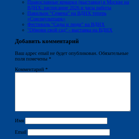
Православные ярмарки (выставки) в Москве на
ВДНХ: расписание 2026 и часы работы
Павильон "Семена" на ВДНХ теперь
«Союзмультпарк»
Фестиваль "Сады и люди" на ВДНХ
"Обнови свой сад" - выставка на ВДНХ
Добавить комментарий
Ваш адрес email не будет опубликован.
Обязательные
поля помечены
*
Комментарий
*
Имя
Email