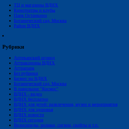
ТЦ и магазины ВДНХ
Кинотеатры и клубы
Парк Останкино
Ботанический сад, Москва
Район ВДНХ
Рубрики
Аптекарский огород
Аттракционы ВДНХ
Аттрапарк
Без рубрики
Бизнес на ВДНХ
Ботанический сад, Москва
В павильоне "Космос"
ВДНХ - видео
ВДНХ бесплатно
ВДНХ для детей: развлечения, музеи и мероприятия
ВДНХ для здоровья
ВДНХ новости
ВДНХ сегодня
Велосипеды, ролики, сигвеи, скейты и т.п.