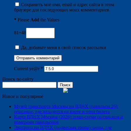
Сохранить моё имя, email и адрес сайта в этом
браузере для последующих моих комментариев.
*
Please
Add
the Values
81+48
Да, добавьте меня в свой список рассылки
Current ye@r
*
Поиск по сайту
Найти:
Новое и популярное
Музей транспорта Москвы на ВДНХ (павильон 26):
описание, где находится на карте и цена билета
Карта ВДНХ Москвы (2026): план-схема со списком и
номерами павильонов
Экотропа на ВДНХ (подвесная тропа): цены, где