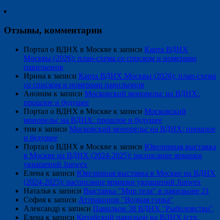
Отзывы, комментарии
Портал о ВДНХ в Москве
к записи
Карта ВДНХ
Москвы (2026): план-схема со списком и номерами
павильонов
Ирина
к записи
Карта ВДНХ Москвы (2026): план-схема
со списком и номерами павильонов
Аноним
к записи
Московский монорельс на ВДНХ:
прошлое и будущее
Портал о ВДНХ в Москве
к записи
Московский
монорельс на ВДНХ: прошлое и будущее
тим
к записи
Московский монорельс на ВДНХ: прошлое
и будущее
Портал о ВДНХ в Москве
к записи
Ювелирная выставка
в Москве на ВДНХ (2024-2025): расписание ярмарки
украшений Junwex
Елена
к записи
Ювелирная выставка в Москве на ВДНХ
(2024-2025): расписание ярмарки украшений Junwex
Наталья
к записи
Выставка "Мир тела" в павильоне 21
София
к записи
Аттракцион "Водная горка"
Александр
к записи
Павильон 38 ВДНХ "Рыболовство"
Елена
к записи
Китайский павильон на ВДНХ (стр.