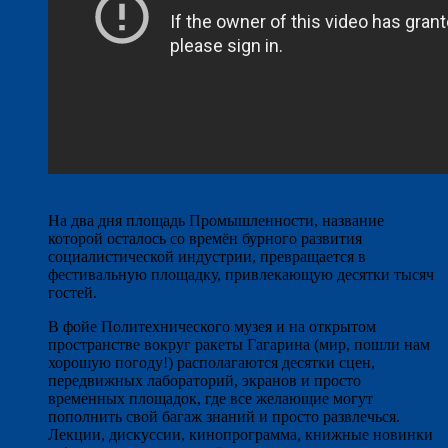
На два дня площадь Промышленности, название
которой осталось со времён бурного развития
социалистической индустрии, превращается в
фестивальную площадку, привлекающую десятки тысяч
гостей.
В фойе Политехнического музея и на открытом
пространстве вокруг ракеты Гагарина (мир, пошли нам
хорошую погоду!) располагаются десятки сцен,
передвижных лабораторий, экранов и просто
временных площадок, где все желающие могут
пополнить свой багаж знаний и просто развлечься.
Лекции, дискуссии, кинопрограмма, книжные новинки