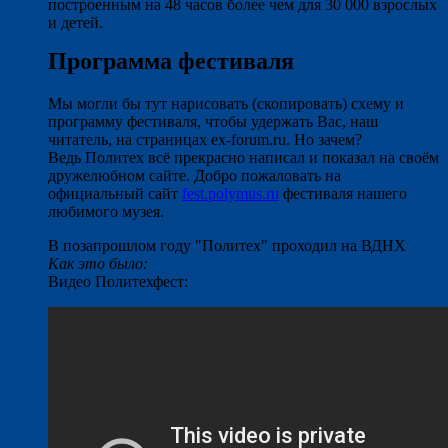
построенным на 48 часов более чем для 30 000 взрослых
и детей.
Программа фестиваля
Мы могли бы тут нарисовать (скопировать) схему и
программу фестиваля, чтобы удержать Вас, наш
читатель, на страницах ex-forum.ru. Но зачем?
Ведь Политех всё прекрасно написал и показал на своём
дружелюбном сайте. Добро пожаловать на
официальный сайт
fest.polymus.ru
фестиваля нашего
любимого музея.
В позапрошлом году "Политех" проходил на ВДНХ
Как это было:
Видео Политехфест: