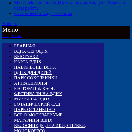
Макет Москвы на ВДНХ: где находится, цена билета и
часы работы
Ботанический сад - саженцы
Наверх
Меню
Подписка
ГЛАВНАЯ
ВДНХ СЕГОДНЯ
ВЫСТАВКИ
КАРТА ВДНХ
ПАВИЛЬОНЫ ВДНХ
ВДНХ ДЛЯ ДЕТЕЙ
ПАРК СОКОЛЬНИКИ
АТТРАКЦИОНЫ
РЕСТОРАНЫ, КАФЕ
ФЕСТИВАЛИ НА ВДНХ
МУЗЕИ НА ВДНХ
БОТАНИЧЕСКИЙ САД
ПАРК ОСТАНКИНО
ВСЁ О МОСКВАРИУМЕ
МАГАЗИНЫ ВДНХ
ВЕЛОСИПЕДЫ, РОЛИКИ, СИГВЕИ,
МОНОКОЛЕСО