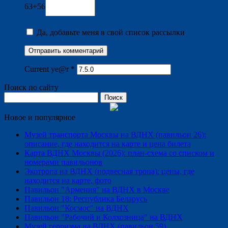
63+56
Да, добавьте меня в свой список рассылки
Current ye@r
*
Поиск по сайту
Найти:
Новое и популярное
Музей транспорта Москвы на ВДНХ (павильон 26):
описание, где находится на карте и цена билета
Карта ВДНХ Москвы (2026): план-схема со списком и
номерами павильонов
Экотропа на ВДНХ (подвесная тропа): цены, где
находится на карте, фото
Павильон "Армения" на ВДНХ в Москве
Павильон 18: Республика Беларусь
Павильон "Космос" на ВДНХ
Павильон "Рабочий и Колхозница" на ВДНХ
Музей героизма на ВДНХ (павильон 59)