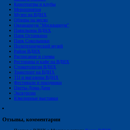
Кинотеатры и клубы
Мероприятия
Музеи на ВДНХ
Обзоры на месяц
Океанариум "Москвариум"
Павильоны ВДНХ
Парк Останкино
Парк Сокольники
Политехнический музей
Район ВДНХ
Расписание и схемы
Рестораны и кафе на ВДНХ
Стоматология ВДНХ
Транспорт на ВДНХ
ТЦ и магазины ВДНХ
Фестивали и праздники
Цветы-Дома-Дачи
Экскурсии
Ювелирные выставки
Отзывы, комментарии