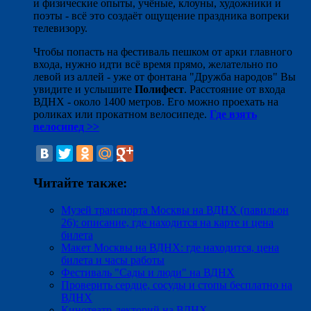
и физические опыты, учёные, клоуны, художники и
поэты - всё это создаёт ощущение праздника вопреки
телевизору.
Чтобы попасть на фестиваль пешком от арки главного
входа, нужно идти всё время прямо, желательно по
левой из аллей - уже от фонтана "Дружба народов" Вы
увидите и услышите
Полифест
. Расстояние от входа
ВДНХ - около 1400 метров. Его можно проехать на
роликах или прокатном велосипеде.
Где взять
велосипед >>
Читайте также:
Музей транспорта Москвы на ВДНХ (павильон
26): описание, где находится на карте и цена
билета
Макет Москвы на ВДНХ: где находится, цена
билета и часы работы
Фестиваль "Сады и люди" на ВДНХ
Проверить сердце, сосуды и стопы бесплатно на
ВДНХ
Кинотеатр-лекторий на ВДНХ