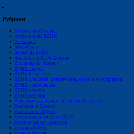
Рубрики
Аптекарский огород
Аттракционы ВДНХ
Аттрапарк
Без рубрики
Бизнес на ВДНХ
Ботанический сад, Москва
В павильоне "Космос"
ВДНХ - видео
ВДНХ бесплатно
ВДНХ для детей: развлечения, музеи и мероприятия
ВДНХ для здоровья
ВДНХ новости
ВДНХ сегодня
Велосипеды, ролики, сигвеи, скейты и т.п.
Выставки в Москве
Выставки на ВДНХ
Гостиницы и хостелы ВДНХ
Детские центры развития
История ВДНХ
Катки в Москве