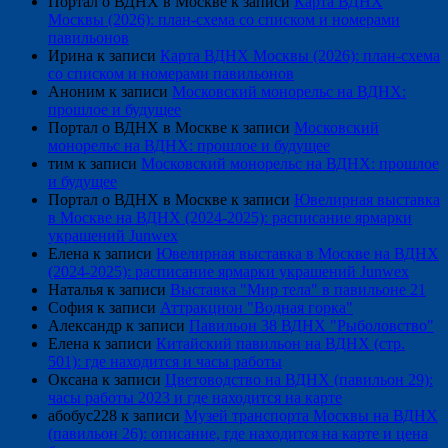
Портал о ВДНХ в Москве
к записи
Карта ВДНХ
Москвы (2026): план-схема со списком и номерами
павильонов
Ирина
к записи
Карта ВДНХ Москвы (2026): план-схема
со списком и номерами павильонов
Аноним
к записи
Московский монорельс на ВДНХ:
прошлое и будущее
Портал о ВДНХ в Москве
к записи
Московский
монорельс на ВДНХ: прошлое и будущее
тим
к записи
Московский монорельс на ВДНХ: прошлое
и будущее
Портал о ВДНХ в Москве
к записи
Ювелирная выставка
в Москве на ВДНХ (2024-2025): расписание ярмарки
украшений Junwex
Елена
к записи
Ювелирная выставка в Москве на ВДНХ
(2024-2025): расписание ярмарки украшений Junwex
Наталья
к записи
Выставка "Мир тела" в павильоне 21
София
к записи
Аттракцион "Водная горка"
Александр
к записи
Павильон 38 ВДНХ "Рыболовство"
Елена
к записи
Китайский павильон на ВДНХ (стр.
501): где находится и часы работы
Оксана
к записи
Цветоводство на ВДНХ (павильон 29):
часы работы 2023 и где находится на карте
абобус228
к записи
Музей транспорта Москвы на ВДНХ
(павильон 26): описание, где находится на карте и цена