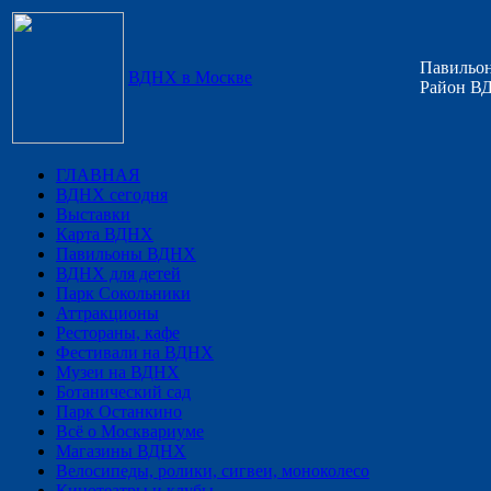
Павильон
ВДНХ в Москве
Район ВД
ГЛАВНАЯ
ВДНХ сегодня
Выставки
Карта ВДНХ
Павильоны ВДНХ
ВДНХ для детей
Парк Сокольники
Аттракционы
Рестораны, кафе
Фестивали на ВДНХ
Музеи на ВДНХ
Ботанический сад
Парк Останкино
Всё о Москвариуме
Магазины ВДНХ
Велосипеды, ролики, сигвеи, моноколесо
Кинотеатры и клубы