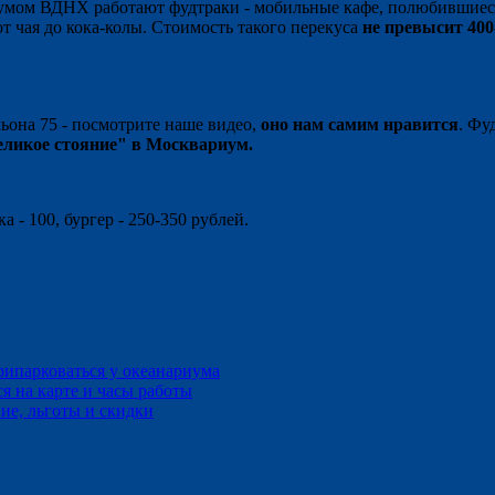
умом ВДНХ работают фудтраки - мобильные кафе, полюбившиеся
т чая до кока-колы. Стоимость такого перекуса
не превысит 400
ьона 75 - посмотрите наше видео,
оно нам самим нравится
. Фу
еликое стояние" в Москвариум.
а - 100, бургер - 250-350 рублей.
ипарковаться у океанариума
я на карте и часы работы
ие, льготы и скидки