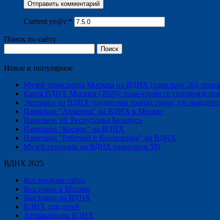
Current ye@r
*
Поиск по сайту
Найти:
Новое и популярное
Музей транспорта Москвы на ВДНХ (павильон 26): описани
Карта ВДНХ Москвы (2026): план-схема со списком и но
Экотропа на ВДНХ (подвесная тропа): цены, где находится
Павильон "Армения" на ВДНХ в Москве
Павильон 18: Республика Беларусь
Павильон "Космос" на ВДНХ
Павильон "Рабочий и Колхозница" на ВДНХ
Музей героизма на ВДНХ (павильон 59)
ВДНХ 2025
Все разделы сайта
Выставки в Москве
Выставки на ВДНХ
ВДНХ для детей
Аттракционы ВДНХ