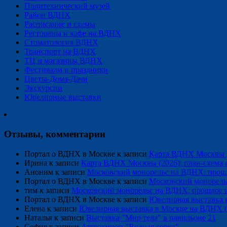
Политехнический музей
Район ВДНХ
Расписание и схемы
Рестораны и кафе на ВДНХ
Стоматология ВДНХ
Транспорт на ВДНХ
ТЦ и магазины ВДНХ
Фестивали и праздники
Цветы-Дома-Дачи
Экскурсии
Ювелирные выставки
Отзывы, комментарии
Портал о ВДНХ в Москве
к записи
Карта ВДНХ Москвы (2
Ирина
к записи
Карта ВДНХ Москвы (2026): план-схема 
Аноним
к записи
Московский монорельс на ВДНХ: прош
Портал о ВДНХ в Москве
к записи
Московский монорель
тим
к записи
Московский монорельс на ВДНХ: прошлое 
Портал о ВДНХ в Москве
к записи
Ювелирная выставка 
Елена
к записи
Ювелирная выставка в Москве на ВДНХ (
Наталья
к записи
Выставка "Мир тела" в павильоне 21
София
к записи
Аттракцион "Водная горка"