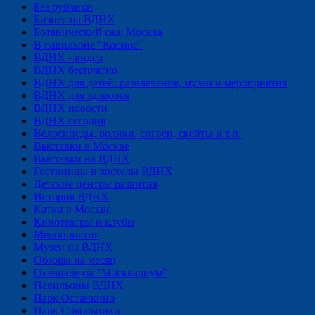
Без рубрики
Бизнес на ВДНХ
Ботанический сад, Москва
В павильоне "Космос"
ВДНХ - видео
ВДНХ бесплатно
ВДНХ для детей: развлечения, музеи и мероприятия
ВДНХ для здоровья
ВДНХ новости
ВДНХ сегодня
Велосипеды, ролики, сигвеи, скейты и т.п.
Выставки в Москве
Выставки на ВДНХ
Гостиницы и хостелы ВДНХ
Детские центры развития
История ВДНХ
Катки в Москве
Кинотеатры и клубы
Мероприятия
Музеи на ВДНХ
Обзоры на месяц
Океанариум "Москвариум"
Павильоны ВДНХ
Парк Останкино
Парк Сокольники