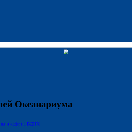
лей Океанариума
аны и кафе на ВДНХ