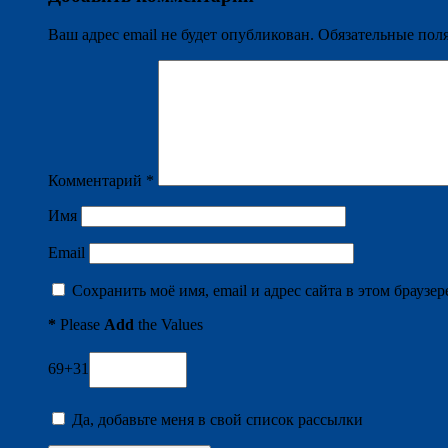
Ваш адрес email не будет опубликован.
Обязательные пол
Комментарий
*
Имя
Email
Сохранить моё имя, email и адрес сайта в этом брауз
*
Please
Add
the Values
69+31
Да, добавьте меня в свой список рассылки