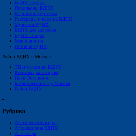
ВДНХ сегодня
Павильоны ВДНХ
Расписание и схемы
Рестораны и кафе на ВДНХ
Музеи на ВДНХ
ВДНХ для здоровья
ВДНХ - видео
Мероприятия
История ВДНХ
Район ВДНХ в Москве
ТЦ и магазины ВДНХ
Кинотеатры и клубы
Парк Останкино
Ботанический сад, Москва
Район ВДНХ
Рубрики
Аптекарский огород
Аттракционы ВДНХ
Аттрапарк