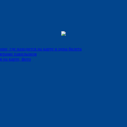
е, где находится на карте и цена билета
мерами павильонов
 на карте, фото