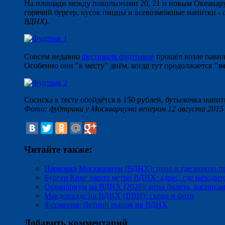
На площади между павильонами 20, 21 и новым Океанар
горячий бургер, кусок пиццы и всевозможные напитки - о
ВДНХ).
Совсем недавно
фестиваль фудтраков
прошёл возле павил
Особенно они "к месту" днём, когда тут продолжается
"в
Сосиска в тесте обойдётся в 150 рублей, бутылочка напитк
Фото: фудтраки у Москвариума вечером 12 августа 2015
Читайте также:
Парковка Москвариум (ВДНХ): цена и где можно пр
Бургер Кинг около метро ВДНХ: адрес, где находитс
Океанариум на ВДНХ (2026): цена билета, расписан
Макдоналдс на ВДНХ (ВВЦ): схема и фото
Фермерия: Летний рынок на ВДНХ
Добавить комментарий