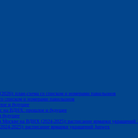
026): план-схема со списком и номерами павильонов
со списком и номерами павильонов
лое и будущее
с на ВДНХ: прошлое и будущее
и будущее
в Москве на ВДНХ (2024-2025): расписание ярмарки украшений 
2024-2025): расписание ярмарки украшений Junwex