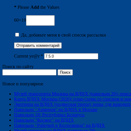
*
Please
Add
the Values
60+19
Да, добавьте меня в свой список рассылки
Current ye@r
*
Поиск по сайту
Найти:
Новое и популярное
Музей транспорта Москвы на ВДНХ (павильон 26): описани
Карта ВДНХ Москвы (2026): план-схема со списком и но
Экотропа на ВДНХ (подвесная тропа): цены, где находится
Павильон "Армения" на ВДНХ в Москве
Павильон 18: Республика Беларусь
Павильон "Космос" на ВДНХ
Павильон "Рабочий и Колхозница" на ВДНХ
Музей героизма на ВДНХ (павильон 59)