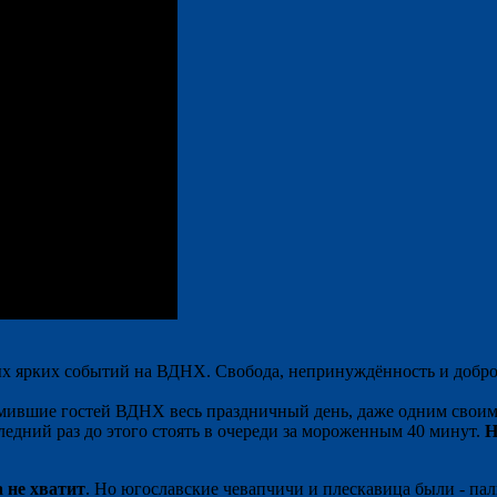
ых ярких событий на ВДНХ. Свобода, непринуждённость и добро
ормившие гостей ВДНХ весь праздничный день, даже одним сво
едний раз до этого стоять в очереди за мороженным 40 минут.
Н
а не хватит
. Но югославские чевапчичи и плескавица были - па