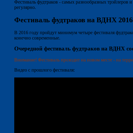
Фестиваль фудтраков - самых разнообразных трэйлеров и
регулярно.
Фестиваль фудтраков на ВДНХ 2016
В 2016 году пройдут минимум четыре фестиваля фудтрак
конечно современные.
Очередной фестиваль фудтраков на ВДНХ со
Внимание! Фестиваль проходит на новом месте - на терр
Видео с прошлого фестиваля: