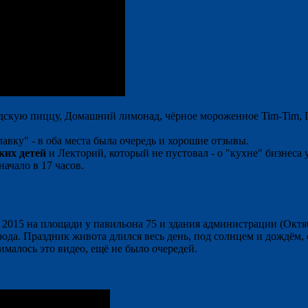
дскую пиццу, Домашний лимонад, чёрное мороженное Tim-Tim, Гир
вку" - в оба места была очередь и хорошие отзывы.
ких детей
и Лекторий, который не пустовал - о "кухне" бизнеса
ачало в 17 часов.
2015 на площади у павильона 75 и здания администрации (Октя
рода. Праздник живота длился весь день, под солнцем и дождём,
нималось это видео, ещё не было очередей.