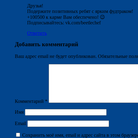
Друзья!
Подержите позитивных ребят с ярким фудтраком!
+100500 к карме Вам обеспечено! 😉
Подписывайтесь: vk.com/beetlechef
Ответить
Добавить комментарий
Ваш адрес email не будет опубликован.
Обязательные пол
Комментарий
*
Имя
Email
Сохранить моё имя, email и адрес сайта в этом брауз