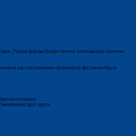
ос, Героев бургера (burger heroes), вьетнамскую уличную
 уличной еды рассказывала организатор фестиваля Настя
брьская площадь).
 сменявшими друг друга.