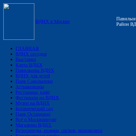
Павильон
ВДНХ в Москве
Район ВД
ГЛАВНАЯ
ВДНХ сегодня
Выставки
Карта ВДНХ
Павильоны ВДНХ
ВДНХ для детей
Парк Сокольники
Аттракционы
Рестораны, кафе
Фестивали на ВДНХ
Музеи на ВДНХ
Ботанический сад
Парк Останкино
Всё о Москвариуме
Магазины ВДНХ
Велосипеды, ролики, сигвеи, моноколесо
Кинотеатры и клубы