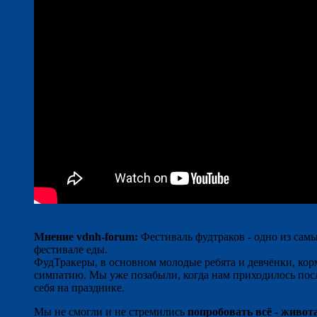
Мнение vdnh-forum:
Фестиваль фудтраков - одно из сам
фестивале еды.
ФудТракеры, в основном молодые ребята и девчёнки, к
симпатию. Мы уже позабыли, когда нам приходилось посл
себя на празднике.
Мы не смогли и не стремились
попробовать всё - живот