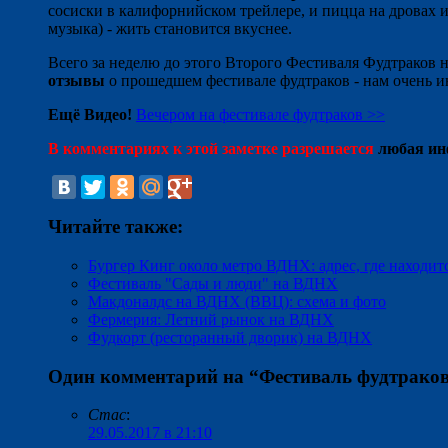
сосиски в калифорнийском трейлере, и пицца на дровах и 
музыка) - жить становится вкуснее.
Всего за неделю до этого Второго Фестиваля Фудтраков 
отзывы
о прошедшем фестивале фудтраков - нам очень и
Ещё Видео!
Вечером на фестивале фудтраков >>
В комментариях к этой заметке разрешается
любая инф
Читайте также:
Бургер Кинг около метро ВДНХ: адрес, где находитс
Фестиваль "Сады и люди" на ВДНХ
Макдоналдс на ВДНХ (ВВЦ): схема и фото
Фермерия: Летний рынок на ВДНХ
Фудкорт (ресторанный дворик) на ВДНХ
Один комментарий на “
Фестиваль фудтрако
Стас
:
29.05.2017 в 21:10