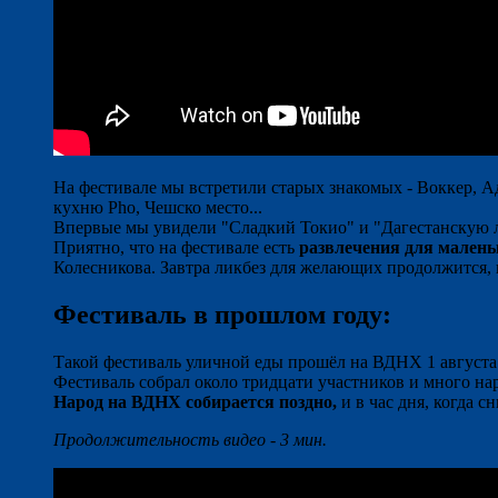
На фестивале мы встретили старых знакомых - Воккер, А
кухню Pho, Чешско место...
Впервые мы увидели "Сладкий Токио" и "Дагестанскую ла
Приятно, что на фестивале есть
развлечения для малень
Колесникова. Завтра ликбез для желающих продолжится, н
Фестиваль в прошлом году:
Такой фестиваль уличной еды прошёл на ВДНХ 1 августа 
Фестиваль собрал около тридцати участников и много на
Народ на ВДНХ собирается поздно,
и в час дня, когда с
Продолжительность видео - 3 мин.