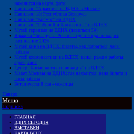
находится на карте, фото
Павильон "Армения" на ВДНХ в Москве
Павильон 18: Республика Беларусь
Павильон "Космос" на ВДНХ
Павильон "Рабочий и Колхозница" на ВДНХ
Музей героизма на ВДНХ (павильон 59)
Ярмарка "Беларусь - Россия": где и когда проходит,
расписание 2026
Музей кино на ВДНХ: билеты, как добраться, часы
работы
Музей космонавтики на ВДНХ: цены, режим работы,
адрес, сайт
Центр "Космонавтика и авиация" на ВДНХ
Макет Москвы на ВДНХ: где находится, цена билета и
часы работы
Ботанический сад - саженцы
Наверх
Меню
Подписка
ГЛАВНАЯ
ВДНХ СЕГОДНЯ
ВЫСТАВКИ
КАРТА ВДНХ