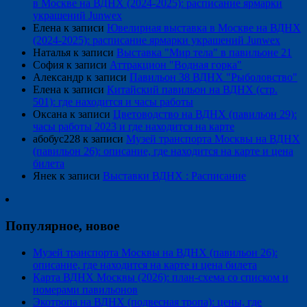
в Москве на ВДНХ (2024-2025): расписание ярмарки
украшений Junwex
Елена
к записи
Ювелирная выставка в Москве на ВДНХ
(2024-2025): расписание ярмарки украшений Junwex
Наталья
к записи
Выставка "Мир тела" в павильоне 21
София
к записи
Аттракцион "Водная горка"
Александр
к записи
Павильон 38 ВДНХ "Рыболовство"
Елена
к записи
Китайский павильон на ВДНХ (стр.
501): где находится и часы работы
Оксана
к записи
Цветоводство на ВДНХ (павильон 29):
часы работы 2023 и где находится на карте
абобус228
к записи
Музей транспорта Москвы на ВДНХ
(павильон 26): описание, где находится на карте и цена
билета
Янек
к записи
Выставки ВДНХ : Расписание
Популярное, новое
Музей транспорта Москвы на ВДНХ (павильон 26):
описание, где находится на карте и цена билета
Карта ВДНХ Москвы (2026): план-схема со списком и
номерами павильонов
Экотропа на ВДНХ (подвесная тропа): цены, где