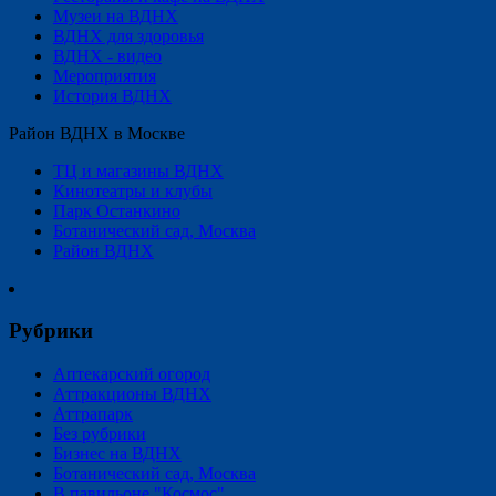
Музеи на ВДНХ
ВДНХ для здоровья
ВДНХ - видео
Мероприятия
История ВДНХ
Район ВДНХ в Москве
ТЦ и магазины ВДНХ
Кинотеатры и клубы
Парк Останкино
Ботанический сад, Москва
Район ВДНХ
Рубрики
Аптекарский огород
Аттракционы ВДНХ
Аттрапарк
Без рубрики
Бизнес на ВДНХ
Ботанический сад, Москва
В павильоне "Космос"