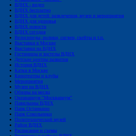
ВДНХ - видео
ВДНХ бесплатно
ВДНХ для детей: развлечения, музеи и мероприятия
ВДНХ для здоровья
ВДНХ новости
ВДНХ сегодня
Велосипеды, ролики, сигвеи, скейты и т.п.
Выставки в Москве
Выставки на ВДНХ
Гостиницы и хостелы ВДНХ
Детские центры развития
История ВДНХ
Катки в Москве
Кинотеатры и клубы
Мероприятия
Музеи на ВДНХ
Обзоры на месяц
Океанариум "Москвариум"
Павильоны ВДНХ
Парк Останкино
Парк Сокольники
Политехнический музей
Район ВДНХ
Расписание и схемы
Рестораны и кафе на ВДНХ