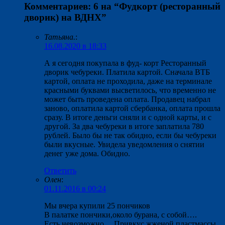
Комментариев: 6 на “
Фудкорт (ресторанный
дворик) на ВДНХ
”
Татьяна.
:
16.08.2020 в 18:33
А я сегодня покупала в фуд- корт Ресторанный
дворик чебуреки. Платила картой. Сначала ВТБ
картой, оплата не проходила, даже на терминале
красными буквами высветилось, что временно не
может быть проведена оплата. Продавец набрал
заново, оплатила картой сбербанка, оплата прошла
сразу. В итоге деньги сняли и с одной карты, и с
другой. За два чебуреки в итоге заплатила 780
рублей. Было бы не так обидно, если бы чебуреки
были вкусные. Увидела уведомления о снятии
денег уже дома. Обидно.
Ответить
Олен
:
01.11.2016 в 00:24
Мы вчера купили 25 пончиков
В палатке пончики,около бурана, с собой….
Есть невозможно… Привкус жженой пластмассы,