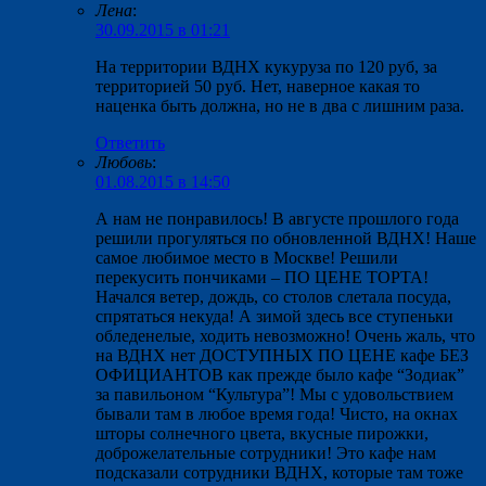
Лена
:
30.09.2015 в 01:21
На территории ВДНХ кукуруза по 120 руб, за
территорией 50 руб. Нет, наверное какая то
наценка быть должна, но не в два с лишним раза.
Ответить
Любовь
:
01.08.2015 в 14:50
А нам не понравилось! В августе прошлого года
решили прогуляться по обновленной ВДНХ! Наше
самое любимое место в Москве! Решили
перекусить пончиками – ПО ЦЕНЕ ТОРТА!
Начался ветер, дождь, со столов слетала посуда,
спрятаться некуда! А зимой здесь все ступеньки
обледенелые, ходить невозможно! Очень жаль, что
на ВДНХ нет ДОСТУПНЫХ ПО ЦЕНЕ кафе БЕЗ
ОФИЦИАНТОВ как прежде было кафе “Зодиак”
за павильоном “Культура”! Мы с удовольствием
бывали там в любое время года! Чисто, на окнах
шторы солнечного цвета, вкусные пирожки,
доброжелательные сотрудники! Это кафе нам
подсказали сотрудники ВДНХ, которые там тоже