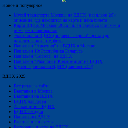
Новое и популярное
Музей транспорта Москвы на ВДНХ (павильон 26):
описание, где находится на карте и цена билета
Карта ВДНХ Москвы (2026): план-схема со списком и
номерами павильонов
Экотропа на ВДНХ (подвесная тропа): цены, где
находится на карте, фото
Павильон "Армения" на ВДНХ в Москве
Павильон 18: Республика Беларусь
Павильон "Космос" на ВДНХ
Павильон "Рабочий и Колхозница" на ВДНХ
Музей героизма на ВДНХ (павильон 59)
ВДНХ 2025
Все разделы сайта
Выставки в Москве
Выставки на ВДНХ
ВДНХ для детей
Аттракционы ВДНХ
ВДНХ сегодня
Павильоны ВДНХ
Расписание и схемы
Рестораны и кафе на ВДНХ