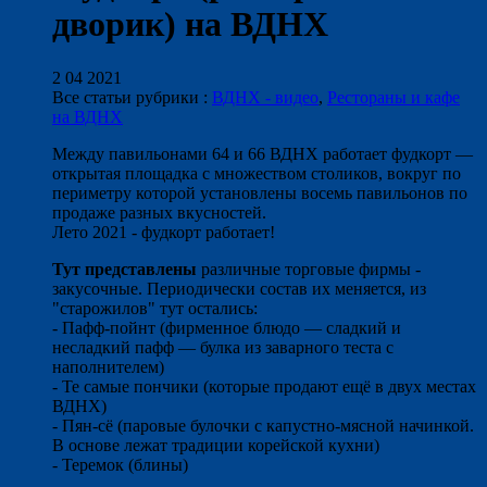
дворик) на ВДНХ
2 04 2021
Все статьи рубрики :
ВДНХ - видео
,
Рестораны и кафе
на ВДНХ
Между павильонами 64 и 66 ВДНХ работает фудкорт —
открытая площадка с множеством столиков, вокруг по
периметру которой установлены восемь павильонов по
продаже разных вкусностей.
Лето 2021 - фудкорт работает!
Тут представлены
различные торговые фирмы -
закусочные. Периодически состав их меняется, из
"старожилов" тут остались:
- Пафф-пойнт (фирменное блюдо — сладкий и
несладкий пафф — булка из заварного теста с
наполнителем)
- Те самые пончики (которые продают ещё в двух местах
ВДНХ)
- Пян-сё (паровые булочки с капустно-мясной начинкой.
В основе лежат традиции корейской кухни)
- Теремок (блины)