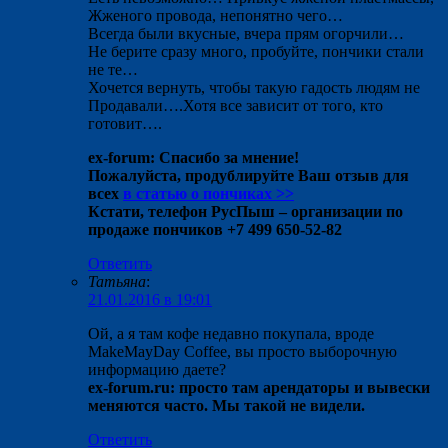
Жженого провода, непонятно чего…
Всегда были вкусные, вчера прям огорчили…
Не берите сразу много, пробуйте, пончики стали
не те…
Хочется вернуть, чтобы такую гадость людям не
Продавали….Хотя все зависит от того, кто
готовит….
ex-forum: Спасибо за мнение!
Пожалуйста, продублируйте Ваш отзыв для
всех
в статью о пончиках >>
Кстати, телефон РусПыш – организации по
продаже пончиков +7 499 650-52-82
Ответить
Татьяна
:
21.01.2016 в 19:01
Ой, а я там кофе недавно покупала, вроде
MakeMayDay Coffee, вы просто выборочную
информацию даете?
ex-forum.ru: просто там арендаторы и вывески
меняются часто. Мы такой не видели.
Ответить