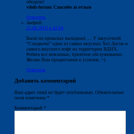
обедали!
vdnh-forum: Спасибо за отзыв
Ответить
Андрей
:
21.06.2015 в 02:04
Были на прошлых выходных … У закусочной
“Сэндвичи” одни из самых вкусных Хот Догов и
самого вкусного кофе на территории ВДНХ.
Ребята все вежливые, приятное обслуживание.
Желаю Вам процветания и успехов. =)
Ответить
Добавить комментарий
Ваш адрес email не будет опубликован.
Обязательные
поля помечены
*
Комментарий
*