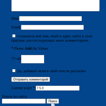
Имя
Email
Сохранить моё имя, email и адрес сайта в этом
браузере для последующих моих комментариев.
*
Please
Add
the Values
77+49
Да, добавьте меня в свой список рассылки
Current ye@r
*
Поиск по сайту
Найти: