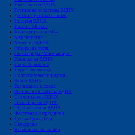
Выставки на ВДНХ
Гостиницы и хостелы ВДНХ
Детские центры развития
История ВДНХ
Катки в Москве
Кинотеатры и клубы
Мероприятия
Музеи на ВДНХ
Обзоры на месяц
Океанариум "Москвариум"
Павильоны ВДНХ
Парк Останкино
Парк Сокольники
Политехнический музей
Район ВДНХ
Расписание и схемы
Рестораны и кафе на ВДНХ
Стоматология ВДНХ
Транспорт на ВДНХ
ТЦ и магазины ВДНХ
Фестивали и праздники
Цветы-Дома-Дачи
Экскурсии
Ювелирные выставки