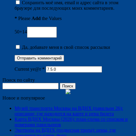
Сохранить моё имя, email и адрес сайта в этом
браузере для последующих моих комментариев.
*
Please
Add
the Values
50+14
Да, добавьте меня в свой список рассылки
Current ye@r
*
Поиск по сайту
Найти:
Новое и популярное
Музей транспорта Москвы на ВДНХ (павильон 26):
описание, где находится на карте и цена билета
Карта ВДНХ Москвы (2026): план-схема со списком и
номерами павильонов
Экотропа на ВДНХ (подвесная тропа): цены, где
находится на карте, фото