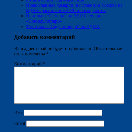
Православные ярмарки (выставки) в Москве на
ВДНХ: расписание 2026 и часы работы
Павильон "Семена" на ВДНХ теперь
«Союзмультпарк»
Фестиваль "Сады и люди" на ВДНХ
Добавить комментарий
Ваш адрес email не будет опубликован.
Обязательные
поля помечены
*
Комментарий
*
Имя
Email