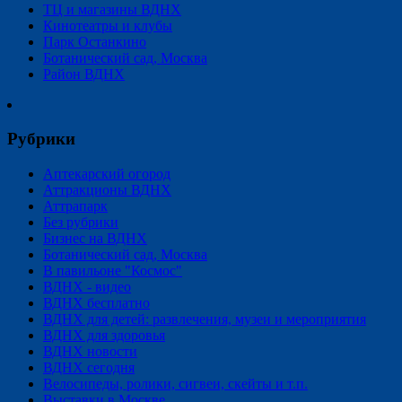
ТЦ и магазины ВДНХ
Кинотеатры и клубы
Парк Останкино
Ботанический сад, Москва
Район ВДНХ
Рубрики
Аптекарский огород
Аттракционы ВДНХ
Аттрапарк
Без рубрики
Бизнес на ВДНХ
Ботанический сад, Москва
В павильоне "Космос"
ВДНХ - видео
ВДНХ бесплатно
ВДНХ для детей: развлечения, музеи и мероприятия
ВДНХ для здоровья
ВДНХ новости
ВДНХ сегодня
Велосипеды, ролики, сигвеи, скейты и т.п.
Выставки в Москве