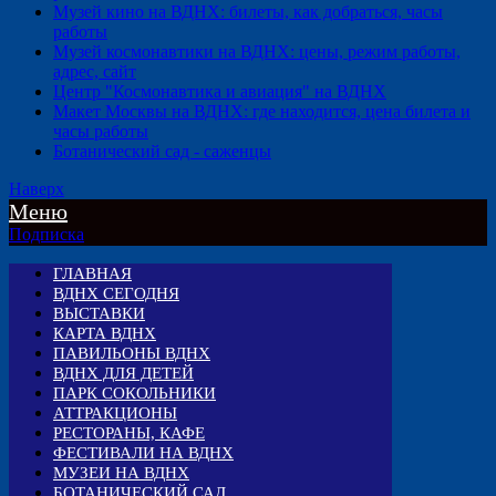
Музей кино на ВДНХ: билеты, как добраться, часы
работы
Музей космонавтики на ВДНХ: цены, режим работы,
адрес, сайт
Центр "Космонавтика и авиация" на ВДНХ
Макет Москвы на ВДНХ: где находится, цена билета и
часы работы
Ботанический сад - саженцы
Наверх
Меню
Подписка
ГЛАВНАЯ
ВДНХ СЕГОДНЯ
ВЫСТАВКИ
КАРТА ВДНХ
ПАВИЛЬОНЫ ВДНХ
ВДНХ ДЛЯ ДЕТЕЙ
ПАРК СОКОЛЬНИКИ
АТТРАКЦИОНЫ
РЕСТОРАНЫ, КАФЕ
ФЕСТИВАЛИ НА ВДНХ
МУЗЕИ НА ВДНХ
БОТАНИЧЕСКИЙ САД