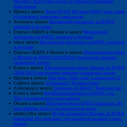
Москвы (2026): план-схема со списком и номерами
павильонов
Ирина
к записи
Карта ВДНХ Москвы (2026): план-схема
со списком и номерами павильонов
Аноним
к записи
Московский монорельс на ВДНХ:
прошлое и будущее
Портал о ВДНХ в Москве
к записи
Московский
монорельс на ВДНХ: прошлое и будущее
тим
к записи
Московский монорельс на ВДНХ: прошлое
и будущее
Портал о ВДНХ в Москве
к записи
Ювелирная выставка
в Москве на ВДНХ (2024-2025): расписание ярмарки
украшений Junwex
Елена
к записи
Ювелирная выставка в Москве на ВДНХ
(2024-2025): расписание ярмарки украшений Junwex
Наталья
к записи
Выставка "Мир тела" в павильоне 21
София
к записи
Аттракцион "Водная горка"
Александр
к записи
Павильон 38 ВДНХ "Рыболовство"
Елена
к записи
Китайский павильон на ВДНХ (стр.
501): где находится и часы работы
Оксана
к записи
Цветоводство на ВДНХ (павильон 29):
часы работы 2023 и где находится на карте
абобус228
к записи
Музей транспорта Москвы на ВДНХ
(павильон 26): описание, где находится на карте и цена
билета