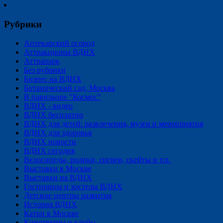
Рубрики
Аптекарский огород
Аттракционы ВДНХ
Аттрапарк
Без рубрики
Бизнес на ВДНХ
Ботанический сад, Москва
В павильоне "Космос"
ВДНХ - видео
ВДНХ бесплатно
ВДНХ для детей: развлечения, музеи и мероприятия
ВДНХ для здоровья
ВДНХ новости
ВДНХ сегодня
Велосипеды, ролики, сигвеи, скейты и т.п.
Выставки в Москве
Выставки на ВДНХ
Гостиницы и хостелы ВДНХ
Детские центры развития
История ВДНХ
Катки в Москве
Кинотеатры и клубы