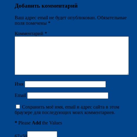
Добавить комментарий
Ваш адрес email не будет опубликован.
Обязательные
поля помечены
*
Комментарий
*
Имя
Email
Сохранить моё имя, email и адрес сайта в этом
браузере для последующих моих комментариев.
*
Please
Add
the Values
67+50