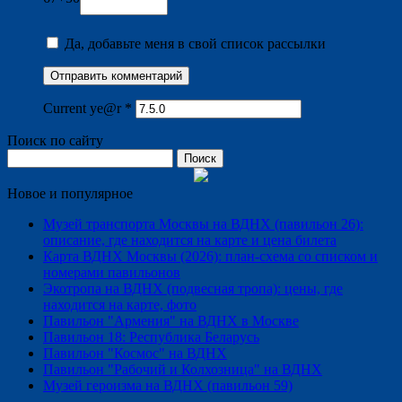
Да, добавьте меня в свой список рассылки
Current ye@r
*
Поиск по сайту
Найти:
Новое и популярное
Музей транспорта Москвы на ВДНХ (павильон 26):
описание, где находится на карте и цена билета
Карта ВДНХ Москвы (2026): план-схема со списком и
номерами павильонов
Экотропа на ВДНХ (подвесная тропа): цены, где
находится на карте, фото
Павильон "Армения" на ВДНХ в Москве
Павильон 18: Республика Беларусь
Павильон "Космос" на ВДНХ
Павильон "Рабочий и Колхозница" на ВДНХ
Музей героизма на ВДНХ (павильон 59)