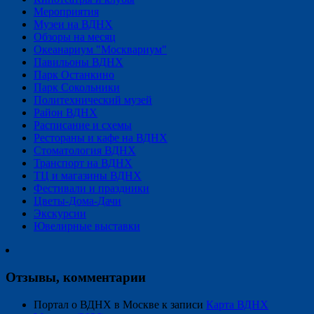
Мероприятия
Музеи на ВДНХ
Обзоры на месяц
Океанариум "Москвариум"
Павильоны ВДНХ
Парк Останкино
Парк Сокольники
Политехнический музей
Район ВДНХ
Расписание и схемы
Рестораны и кафе на ВДНХ
Стоматология ВДНХ
Транспорт на ВДНХ
ТЦ и магазины ВДНХ
Фестивали и праздники
Цветы-Дома-Дачи
Экскурсии
Ювелирные выставки
Отзывы, комментарии
Портал о ВДНХ в Москве
к записи
Карта ВДНХ