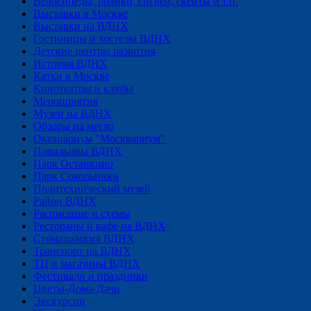
Велосипеды, ролики, сигвеи, скейты и т.п.
Выставки в Москве
Выставки на ВДНХ
Гостиницы и хостелы ВДНХ
Детские центры развития
История ВДНХ
Катки в Москве
Кинотеатры и клубы
Мероприятия
Музеи на ВДНХ
Обзоры на месяц
Океанариум "Москвариум"
Павильоны ВДНХ
Парк Останкино
Парк Сокольники
Политехнический музей
Район ВДНХ
Расписание и схемы
Рестораны и кафе на ВДНХ
Стоматология ВДНХ
Транспорт на ВДНХ
ТЦ и магазины ВДНХ
Фестивали и праздники
Цветы-Дома-Дачи
Экскурсии