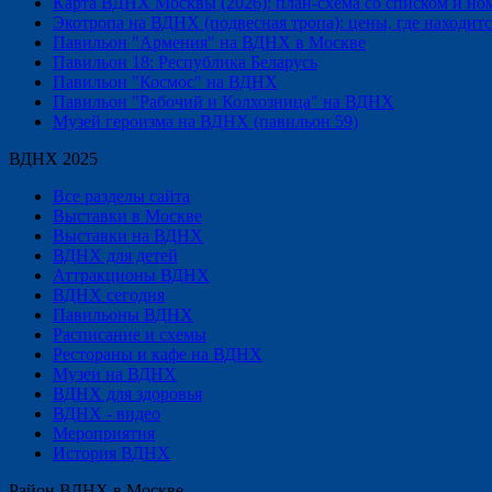
Карта ВДНХ Москвы (2026): план-схема со списком и но
Экотропа на ВДНХ (подвесная тропа): цены, где находится
Павильон "Армения" на ВДНХ в Москве
Павильон 18: Республика Беларусь
Павильон "Космос" на ВДНХ
Павильон "Рабочий и Колхозница" на ВДНХ
Музей героизма на ВДНХ (павильон 59)
ВДНХ 2025
Все разделы сайта
Выставки в Москве
Выставки на ВДНХ
ВДНХ для детей
Аттракционы ВДНХ
ВДНХ сегодня
Павильоны ВДНХ
Расписание и схемы
Рестораны и кафе на ВДНХ
Музеи на ВДНХ
ВДНХ для здоровья
ВДНХ - видео
Мероприятия
История ВДНХ
Район ВДНХ в Москве