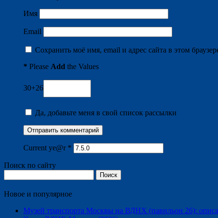
Имя
Email
Сохранить моё имя, email и адрес сайта в этом брауз
*
Please
Add
the Values
30+26
Да, добавьте меня в свой список рассылки
Current ye@r
*
Поиск по сайту
Найти:
Новое и популярное
Музей транспорта Москвы на ВДНХ (павильон 26): описани