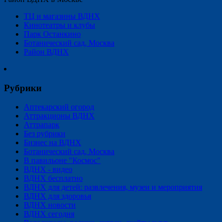
ТЦ и магазины ВДНХ
Кинотеатры и клубы
Парк Останкино
Ботанический сад, Москва
Район ВДНХ
Рубрики
Аптекарский огород
Аттракционы ВДНХ
Аттрапарк
Без рубрики
Бизнес на ВДНХ
Ботанический сад, Москва
В павильоне "Космос"
ВДНХ - видео
ВДНХ бесплатно
ВДНХ для детей: развлечения, музеи и мероприятия
ВДНХ для здоровья
ВДНХ новости
ВДНХ сегодня