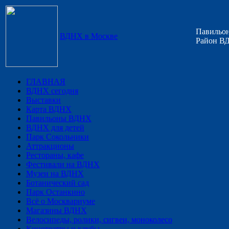
Павильон
ВДНХ в Москве
Район ВД
ГЛАВНАЯ
ВДНХ сегодня
Выставки
Карта ВДНХ
Павильоны ВДНХ
ВДНХ для детей
Парк Сокольники
Аттракционы
Рестораны, кафе
Фестивали на ВДНХ
Музеи на ВДНХ
Ботанический сад
Парк Останкино
Всё о Москвариуме
Магазины ВДНХ
Велосипеды, ролики, сигвеи, моноколесо
Кинотеатры и клубы