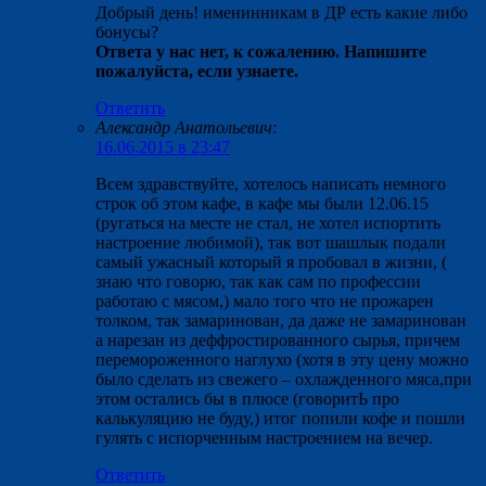
Добрый день! именинникам в ДР есть какие либо
бонусы?
Ответа у нас нет, к сожалению. Напишите
пожалуйста, если узнаете.
Ответить
Александр Анатольевич
:
16.06.2015 в 23:47
Всем здравствуйте, хотелось написать немного
строк об этом кафе, в кафе мы были 12.06.15
(ругаться на месте не стал, не хотел испортить
настроение любимой), так вот шашлык подали
самый ужасный который я пробовал в жизни, (
знаю что говорю, так как сам по профессии
работаю с мясом,) мало того что не прожарен
толком, так замаринован, да даже не замаринован
а нарезан из деффростированного сырья, причем
перемороженного наглухо (хотя в эту цену можно
было сделать из свежего – охлажденного мяса,при
этом остались бы в плюсе (говоритЬ про
калькуляцию не буду,) итог попили кофе и пошли
гулять с испорченным настроением на вечер.
Ответить