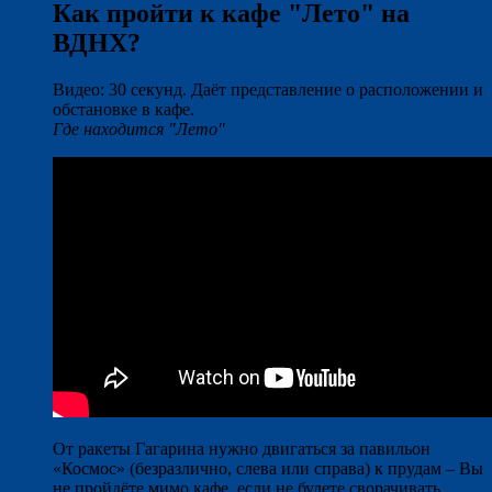
Как пройти к кафе "Лето" на
ВДНХ?
Видео: 30 секунд. Даёт представление о расположении и
обстановке в кафе.
Где находится "Лето"
От ракеты Гагарина нужно двигаться за павильон
«Космос» (безразлично, слева или справа) к прудам – Вы
не пройдёте мимо кафе, если не будете сворачивать.