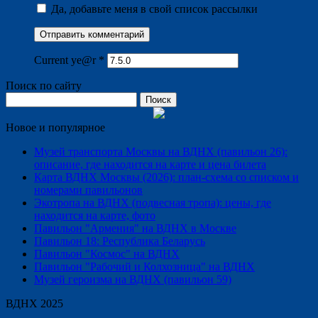
Да, добавьте меня в свой список рассылки
Current ye@r
*
Поиск по сайту
Найти:
Новое и популярное
Музей транспорта Москвы на ВДНХ (павильон 26):
описание, где находится на карте и цена билета
Карта ВДНХ Москвы (2026): план-схема со списком и
номерами павильонов
Экотропа на ВДНХ (подвесная тропа): цены, где
находится на карте, фото
Павильон "Армения" на ВДНХ в Москве
Павильон 18: Республика Беларусь
Павильон "Космос" на ВДНХ
Павильон "Рабочий и Колхозница" на ВДНХ
Музей героизма на ВДНХ (павильон 59)
ВДНХ 2025