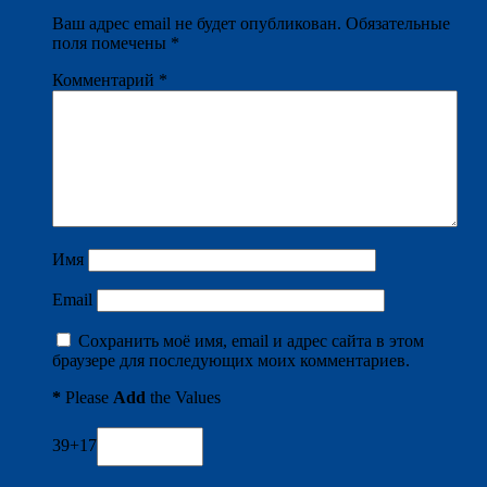
Ваш адрес email не будет опубликован.
Обязательные
поля помечены
*
Комментарий
*
Имя
Email
Сохранить моё имя, email и адрес сайта в этом
браузере для последующих моих комментариев.
*
Please
Add
the Values
39+17