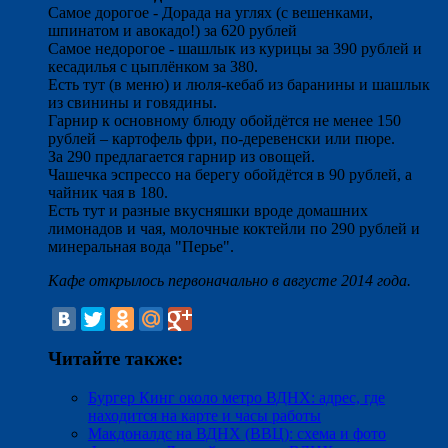
Самое дорогое - Дорада на углях (с вешенками,
шпинатом и авокадо!) за 620 рублей
Самое недорогое - шашлык из курицы за 390 рублей и
кесадилья с цыплёнком за 380.
Есть тут (в меню) и люля-кебаб из баранины и шашлык
из свинины и говядины.
Гарнир к основному блюду обойдётся не менее 150
рублей – картофель фри, по-деревенски или пюре.
За 290 предлагается гарнир из овощей.
Чашечка эспрессо на берегу обойдётся в 90 рублей, а
чайник чая в 180.
Есть тут и разные вкусняшки вроде домашних
лимонадов и чая, молочные коктейли по 290 рублей и
минеральная вода "Перье".
Кафе открылось первоначально в августе 2014 года.
Читайте также:
Бургер Кинг около метро ВДНХ: адрес, где
находится на карте и часы работы
Макдоналдс на ВДНХ (ВВЦ): схема и фото