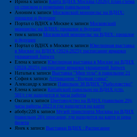
Ирина
к записи
Карта ВДНХ Москвы (2026): план-схема
со списком и номерами павильонов
Аноним
к записи
Московский монорельс на ВДНХ:
прошлое и будущее
Портал о ВДНХ в Москве
к записи
Московский
монорельс на ВДНХ: прошлое и будущее
тим
к записи
Московский монорельс на ВДНХ: прошлое
и будущее
Портал о ВДНХ в Москве
к записи
Ювелирная выставка
в Москве на ВДНХ (2024-2025): расписание ярмарки
украшений Junwex
Елена
к записи
Ювелирная выставка в Москве на ВДНХ
(2024-2025): расписание ярмарки украшений Junwex
Наталья
к записи
Выставка "Мир тела" в павильоне 21
София
к записи
Аттракцион "Водная горка"
Александр
к записи
Павильон 38 ВДНХ "Рыболовство"
Елена
к записи
Китайский павильон на ВДНХ (стр.
501): где находится и часы работы
Оксана
к записи
Цветоводство на ВДНХ (павильон 29):
часы работы 2023 и где находится на карте
абобус228
к записи
Музей транспорта Москвы на ВДНХ
(павильон 26): описание, где находится на карте и цена
билета
Янек
к записи
Выставки ВДНХ : Расписание