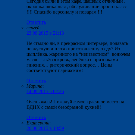
Сегодня были в этом кафе, шашлык отличный ,
окрошка шикарная , обслуживание просто класс
!!!! Спасибо персоналу и поварам !!!
Ответить
сергей
:
23.09.2015 в 21:13
Не стыдно ли, в прекрасном интерьере, подавать
невкусную и плохо приготовленную еду? Из
цыплёнка, жаренного на “неизвестном”, вонючем
масле – льётся кровь, лепёшка с признаками
гниения… риторический вопрос… Цены
соответствуют парижским!
Ответить
Марина
:
14.09.2015 в 02:26
Очень жаль! Пожалуй самое красивое место на
ВДНХ с самой безобразной кухней!
Ответить
Екатерина
:
26.06.2015 в 10:59