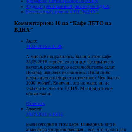
Фермерия: Летний рынок на ВДНХ
Фудкорт (ресторанный дворик) на ВДНХ
Ресторанный дворик в ТЦ "ВДНХ"
Комментариев: 10 на “
Кафе ЛЕТО на
ВДНХ
”
Анна
:
31.05.2016 в 11:46
А мне всё понравилось. Были в этом кафе
28.05.2016 втроём, ели пиццу Цезарь(очень
вкусная, рекомендую всем любителям салат
Цезарь), шашлык из свинины. Пили пиво
нефильтрованое(просто отменное). Чек был на
3000 рублей. Конечно, это не мало, но не
забывайте, что это ВДНХ. Мы придем еще
обязательно.
Ответить
Алексей
:
28.05.2016 в 16:34
Были сегодня в этом кафе. Шикарный вид и
атмосфера умиротворяющая – все, что нужно для