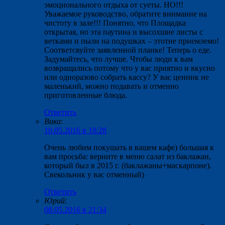
эмоционального отдыха от суеты. НО!!!
Уважаемое руководство, обратите внимание на
чистоту в зале!!! Понятно, что Площадка
открытая, но эта паутина и высохшие листы с
ветками и пыли на подушках – этотне приемлемо!
Соответсвуйте заявленной планке! Теперь о еде.
Задумайтесь, что лучше. Чтобы люди к вам
возвращались потому что у вас приятно и вкусно
или одноразово собрать кассу? У вас ценник не
маленький, можно подавать и отменно
приготовленные блюда.
Ответить
Вика
:
10.05.2016 в 18:28
Очень любим покушать в вашем кафе) большая к
вам просьба: верните в меню салат из баклажан,
который был в 2015 г. (баклажаны+маскарпоне).
Свекольник у вас отменный)
Ответить
Юрий
:
08.05.2016 в 21:34