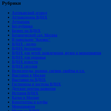
Рубрики
Аптекарский огород
Аттракционы ВДНХ
Аттрапарк
Без рубрики
Бизнес на ВДНХ
Ботанический сад, Москва
В павильоне "Космос"
ВДНХ - видео
ВДНХ бесплатно
ВДНХ для детей: развлечения, музеи и мероприятия
ВДНХ для здоровья
ВДНХ новости
ВДНХ сегодня
Велосипеды, ролики, сигвеи, скейты и т.п.
Выставки в Москве
Выставки на ВДНХ
Гостиницы и хостелы ВДНХ
Детские центры развития
История ВДНХ
Катки в Москве
Кинотеатры и клубы
Мероприятия
Музеи на ВДНХ