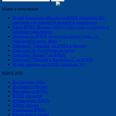
Новое и популярное
Музей транспорта Москвы на ВДНХ (павильон 26):
описание, где находится на карте и цена билета
Карта ВДНХ Москвы (2026): план-схема со списком и
номерами павильонов
Экотропа на ВДНХ (подвесная тропа): цены, где
находится на карте, фото
Павильон "Армения" на ВДНХ в Москве
Павильон 18: Республика Беларусь
Павильон "Космос" на ВДНХ
Павильон "Рабочий и Колхозница" на ВДНХ
Музей героизма на ВДНХ (павильон 59)
ВДНХ 2025
Все разделы сайта
Выставки в Москве
Выставки на ВДНХ
ВДНХ для детей
Аттракционы ВДНХ
ВДНХ сегодня
Павильоны ВДНХ
Расписание и схемы