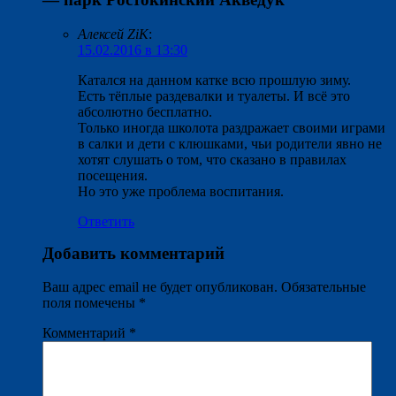
Алексей ZiK
:
15.02.2016 в 13:30
Катался на данном катке всю прошлую зиму.
Есть тёплые раздевалки и туалеты. И всё это
абсолютно бесплатно.
Только иногда школота раздражает своими играми
в салки и дети с клюшками, чьи родители явно не
хотят слушать о том, что сказано в правилах
посещения.
Но это уже проблема воспитания.
Ответить
Добавить комментарий
Ваш адрес email не будет опубликован.
Обязательные
поля помечены
*
Комментарий
*