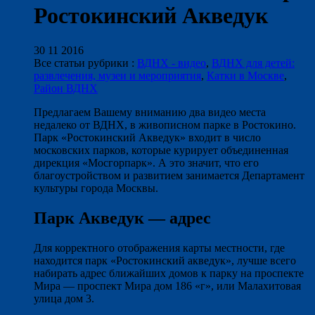
Ростокинский Акведук
30 11 2016
Все статьи рубрики :
ВДНХ - видео
,
ВДНХ для детей:
развлечения, музеи и мероприятия
,
Катки в Москве
,
Район ВДНХ
Предлагаем Вашему вниманию два видео места
недалеко от ВДНХ, в живописном парке в Ростокино.
Парк «Ростокинский Акведук» входит в число
московских парков, которые курирует объединенная
дирекция «Мосгорпарк». А это значит, что его
благоустройством и развитием занимается Департамент
культуры города Москвы.
Парк Акведук — адрес
Для корректного отображения карты местности, где
находится парк «Ростокинский акведук», лучше всего
набирать адрес ближайших домов к парку на проспекте
Мира — проспект Мира дом 186 «г», или Малахитовая
улица дом 3.