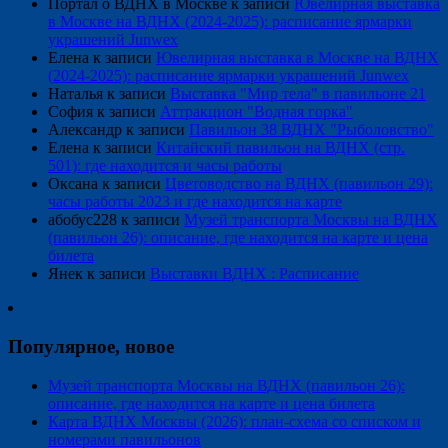
Портал о ВДНХ в Москве
к записи
Ювелирная выставка
в Москве на ВДНХ (2024-2025): расписание ярмарки
украшений Junwex
Елена
к записи
Ювелирная выставка в Москве на ВДНХ
(2024-2025): расписание ярмарки украшений Junwex
Наталья
к записи
Выставка "Мир тела" в павильоне 21
София
к записи
Аттракцион "Водная горка"
Александр
к записи
Павильон 38 ВДНХ "Рыболовство"
Елена
к записи
Китайский павильон на ВДНХ (стр.
501): где находится и часы работы
Оксана
к записи
Цветоводство на ВДНХ (павильон 29):
часы работы 2023 и где находится на карте
абобус228
к записи
Музей транспорта Москвы на ВДНХ
(павильон 26): описание, где находится на карте и цена
билета
Янек
к записи
Выставки ВДНХ : Расписание
Популярное, новое
Музей транспорта Москвы на ВДНХ (павильон 26):
описание, где находится на карте и цена билета
Карта ВДНХ Москвы (2026): план-схема со списком и
номерами павильонов