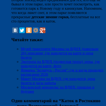
бывал в этом парке, или просто хочет посмотреть, как
готовится парк к Новому году и каникулам. Напомним,
что когда ляжет снег, в этом парке появляются
прекрасные
детские зимние горки,
бесплатные на все
сто процентов, как и каток.
Читайте также:
Музей транспорта Москвы на ВДНХ (павильон
26): описание, где находится на карте и цена
билета
Экотропа на ВДНХ (подвесная тропа): цены, где
находится на карте, фото
Ярмарка "Беларусь - Россия": где и когда проходит,
расписание 2026
Макет Москвы на ВДНХ: где находится, цена
билета и часы работы
Московский монорельс на ВДНХ: прошлое и
будущее
Один комментарий на “
Каток в Ростокино
— парк Ростокинский Акведук
”