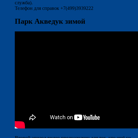
служба).
Телефон для справок +7(499)3939222
Парк Акведук зимой
Второй эпизод видео предназначен для тех, кто ещё не