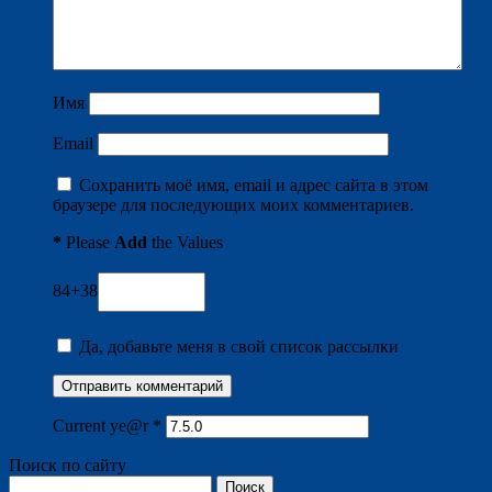
Имя
Email
Сохранить моё имя, email и адрес сайта в этом
браузере для последующих моих комментариев.
*
Please
Add
the Values
84+38
Да, добавьте меня в свой список рассылки
Current ye@r
*
Поиск по сайту
Найти: