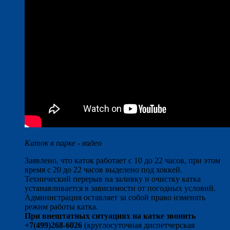
Каток в парке - видео
Заявлено, что каток работает с 10 до 22 часов, при этом
время с 20 до 22 часов выделено под хоккей.
Технический перерыв на заливку и очистку катка
устанавливается в зависимости от погодных условий.
Администрация оставляет за собой право изменять
режим работы катка.
При внештатных ситуациях на катке звонить
+7(499)268-6026
(круглосуточная диспетчерская