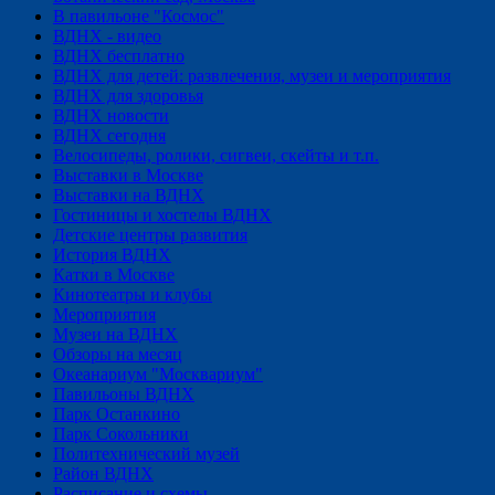
В павильоне "Космос"
ВДНХ - видео
ВДНХ бесплатно
ВДНХ для детей: развлечения, музеи и мероприятия
ВДНХ для здоровья
ВДНХ новости
ВДНХ сегодня
Велосипеды, ролики, сигвеи, скейты и т.п.
Выставки в Москве
Выставки на ВДНХ
Гостиницы и хостелы ВДНХ
Детские центры развития
История ВДНХ
Катки в Москве
Кинотеатры и клубы
Мероприятия
Музеи на ВДНХ
Обзоры на месяц
Океанариум "Москвариум"
Павильоны ВДНХ
Парк Останкино
Парк Сокольники
Политехнический музей
Район ВДНХ
Расписание и схемы