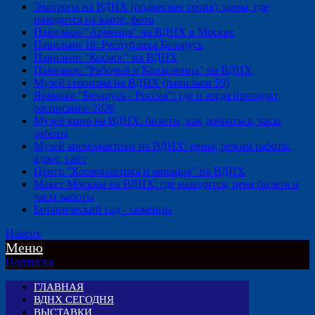
Экотропа на ВДНХ (подвесная тропа): цены, где
находится на карте, фото
Павильон "Армения" на ВДНХ в Москве
Павильон 18: Республика Беларусь
Павильон "Космос" на ВДНХ
Павильон "Рабочий и Колхозница" на ВДНХ
Музей героизма на ВДНХ (павильон 59)
Ярмарка "Беларусь - Россия": где и когда проходит,
расписание 2026
Музей кино на ВДНХ: билеты, как добраться, часы
работы
Музей космонавтики на ВДНХ: цены, режим работы,
адрес, сайт
Центр "Космонавтика и авиация" на ВДНХ
Макет Москвы на ВДНХ: где находится, цена билета и
часы работы
Ботанический сад - саженцы
Наверх
Меню
Подписка
ГЛАВНАЯ
ВДНХ СЕГОДНЯ
ВЫСТАВКИ