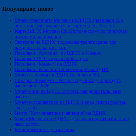
Популярное, новое
Музей транспорта Москвы на ВДНХ (павильон 26):
описание, где находится на карте и цена билета
Карта ВДНХ Москвы (2026): план-схема со списком и
номерами павильонов
Экотропа на ВДНХ (подвесная тропа): цены, где
находится на карте, фото
Павильон "Армения" на ВДНХ в Москве
Павильон 18: Республика Беларусь
Павильон "Космос" на ВДНХ
Павильон "Рабочий и Колхозница" на ВДНХ
Музей героизма на ВДНХ (павильон 59)
Ярмарка "Беларусь - Россия": где и когда проходит,
расписание 2026
Музей кино на ВДНХ: билеты, как добраться, часы
работы
Музей космонавтики на ВДНХ: цены, режим работы,
адрес, сайт
Центр "Космонавтика и авиация" на ВДНХ
Макет Москвы на ВДНХ: где находится, цена билета и
часы работы
Ботанический сад - саженцы