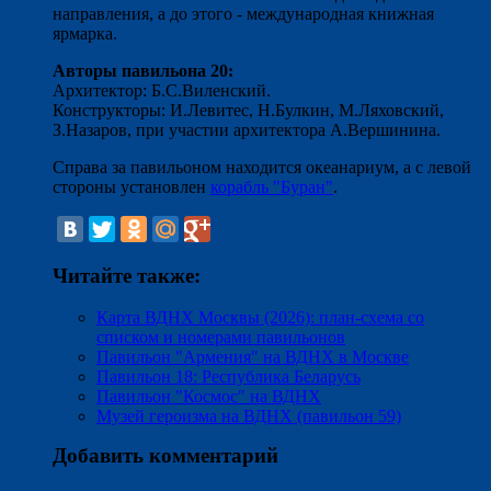
направления, а до этого - международная книжная
ярмарка.
Авторы павильона 20:
Архитектор: Б.С.Виленский.
Конструкторы: И.Левитес, Н.Булкин, М.Ляховский,
З.Назаров, при участии архитектора А.Вершинина.
Справа за павильоном находится океанариум, а с левой
стороны установлен
корабль "Буран"
.
Читайте также:
Карта ВДНХ Москвы (2026): план-схема со
списком и номерами павильонов
Павильон "Армения" на ВДНХ в Москве
Павильон 18: Республика Беларусь
Павильон "Космос" на ВДНХ
Музей героизма на ВДНХ (павильон 59)
Добавить комментарий