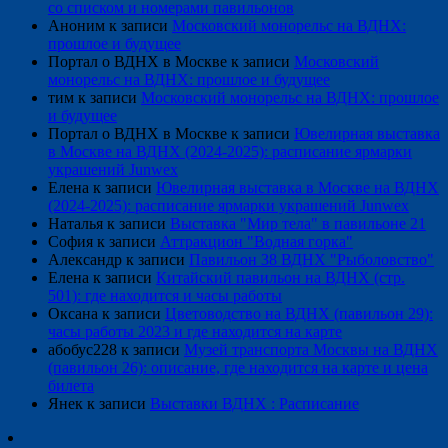
со списком и номерами павильонов
Аноним
к записи
Московский монорельс на ВДНХ:
прошлое и будущее
Портал о ВДНХ в Москве
к записи
Московский
монорельс на ВДНХ: прошлое и будущее
тим
к записи
Московский монорельс на ВДНХ: прошлое
и будущее
Портал о ВДНХ в Москве
к записи
Ювелирная выставка
в Москве на ВДНХ (2024-2025): расписание ярмарки
украшений Junwex
Елена
к записи
Ювелирная выставка в Москве на ВДНХ
(2024-2025): расписание ярмарки украшений Junwex
Наталья
к записи
Выставка "Мир тела" в павильоне 21
София
к записи
Аттракцион "Водная горка"
Александр
к записи
Павильон 38 ВДНХ "Рыболовство"
Елена
к записи
Китайский павильон на ВДНХ (стр.
501): где находится и часы работы
Оксана
к записи
Цветоводство на ВДНХ (павильон 29):
часы работы 2023 и где находится на карте
абобус228
к записи
Музей транспорта Москвы на ВДНХ
(павильон 26): описание, где находится на карте и цена
билета
Янек
к записи
Выставки ВДНХ : Расписание