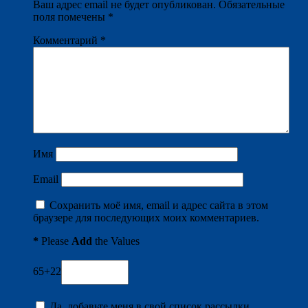
Ваш адрес email не будет опубликован.
Обязательные
поля помечены
*
Комментарий
*
Имя
Email
Сохранить моё имя, email и адрес сайта в этом
браузере для последующих моих комментариев.
*
Please
Add
the Values
65+22
Да, добавьте меня в свой список рассылки