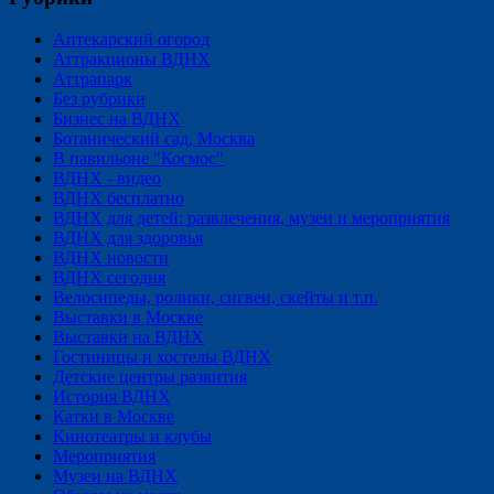
Аптекарский огород
Аттракционы ВДНХ
Аттрапарк
Без рубрики
Бизнес на ВДНХ
Ботанический сад, Москва
В павильоне "Космос"
ВДНХ - видео
ВДНХ бесплатно
ВДНХ для детей: развлечения, музеи и мероприятия
ВДНХ для здоровья
ВДНХ новости
ВДНХ сегодня
Велосипеды, ролики, сигвеи, скейты и т.п.
Выставки в Москве
Выставки на ВДНХ
Гостиницы и хостелы ВДНХ
Детские центры развития
История ВДНХ
Катки в Москве
Кинотеатры и клубы
Мероприятия
Музеи на ВДНХ