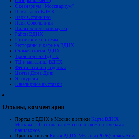
Обзоры на месяц
Океанариум "Москвариум"
Павильоны ВДНХ
Парк Останкино
Парк Сокольники
Политехнический музей
Район ВДНХ
Расписание и схемы
Рестораны и кафе на ВДНХ
Стоматология ВДНХ
Транспорт на ВДНХ
ТЦ и магазины ВДНХ
Фестивали и праздники
Цветы-Дома-Дачи
Экскурсии
Ювелирные выставки
Отзывы, комментарии
Портал о ВДНХ в Москве
к записи
Карта ВДНХ
Москвы (2026): план-схема со списком и номерами
павильонов
Ирина
к записи
Карта ВДНХ Москвы (2026): план-схема