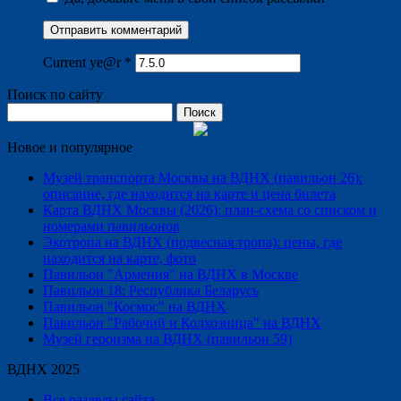
Current ye@r
*
Поиск по сайту
Найти:
Новое и популярное
Музей транспорта Москвы на ВДНХ (павильон 26):
описание, где находится на карте и цена билета
Карта ВДНХ Москвы (2026): план-схема со списком и
номерами павильонов
Экотропа на ВДНХ (подвесная тропа): цены, где
находится на карте, фото
Павильон "Армения" на ВДНХ в Москве
Павильон 18: Республика Беларусь
Павильон "Космос" на ВДНХ
Павильон "Рабочий и Колхозница" на ВДНХ
Музей героизма на ВДНХ (павильон 59)
ВДНХ 2025
Все разделы сайта