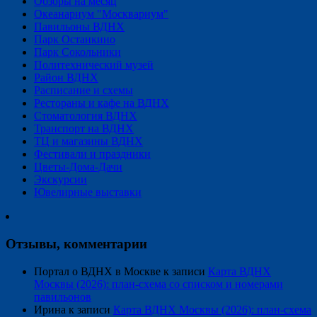
Обзоры на месяц
Океанариум "Москвариум"
Павильоны ВДНХ
Парк Останкино
Парк Сокольники
Политехнический музей
Район ВДНХ
Расписание и схемы
Рестораны и кафе на ВДНХ
Стоматология ВДНХ
Транспорт на ВДНХ
ТЦ и магазины ВДНХ
Фестивали и праздники
Цветы-Дома-Дачи
Экскурсии
Ювелирные выставки
Отзывы, комментарии
Портал о ВДНХ в Москве
к записи
Карта ВДНХ
Москвы (2026): план-схема со списком и номерами
павильонов
Ирина
к записи
Карта ВДНХ Москвы (2026): план-схема