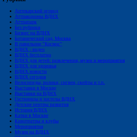
Аптекарский огород
Аттракционы ВДНХ
Аттрапарк
Без рубрики
Бизнес на ВДНХ
Ботанический сад, Москва
В павильоне "Космос"
ВДНХ - видео
ВДНХ бесплатно
ВДНХ для детей: развлечения, музеи и мероприятия
ВДНХ для здоровья
ВДНХ новости
ВДНХ сегодня
Велосипеды, ролики, сигвеи, скейты и т.п.
Выставки в Москве
Выставки на ВДНХ
Гостиницы и хостелы ВДНХ
Детские центры развития
История ВДНХ
Катки в Москве
Кинотеатры и клубы
Мероприятия
Музеи на ВДНХ