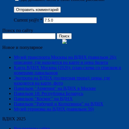
Current ye@r
*
Поиск по сайту
Найти:
Новое и популярное
Музей транспорта Москвы на ВДНХ (павильон 26):
описание, где находится на карте и цена билета
Карта ВДНХ Москвы (2026): план-схема со списком и
номерами павильонов
Экотропа на ВДНХ (подвесная тропа): цены, где
находится на карте, фото
Павильон "Армения" на ВДНХ в Москве
Павильон 18: Республика Беларусь
Павильон "Космос" на ВДНХ
Павильон "Рабочий и Колхозница" на ВДНХ
Музей героизма на ВДНХ (павильон 59)
ВДНХ 2025
Все разделы сайта