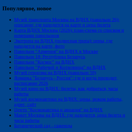
Популярное, новое
Музей транспорта Москвы на ВДНХ (павильон 26):
описание, где находится на карте и цена билета
Карта ВДНХ Москвы (2026): план-схема со списком и
номерами павильонов
Экотропа на ВДНХ (подвесная тропа): цены, где
находится на карте, фото
Павильон "Армения" на ВДНХ в Москве
Павильон 18: Республика Беларусь
Павильон "Космос" на ВДНХ
Павильон "Рабочий и Колхозница" на ВДНХ
Музей героизма на ВДНХ (павильон 59)
Ярмарка "Беларусь - Россия": где и когда проходит,
расписание 2026
Музей кино на ВДНХ: билеты, как добраться, часы
работы
Музей космонавтики на ВДНХ: цены, режим работы,
адрес, сайт
Центр "Космонавтика и авиация" на ВДНХ
Макет Москвы на ВДНХ: где находится, цена билета и
часы работы
Ботанический сад - саженцы