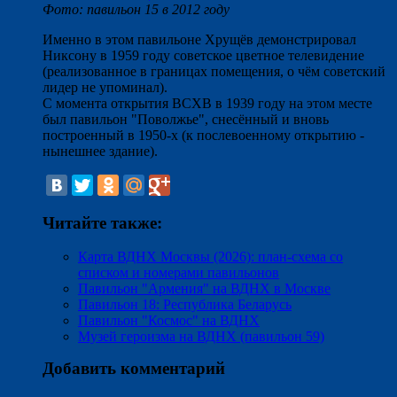
Фото: павильон 15 в 2012 году
Именно в этом павильоне Хрущёв демонстрировал
Никсону в 1959 году советское цветное телевидение
(реализованное в границах помещения, о чём советский
лидер не упоминал).
С момента открытия ВСХВ в 1939 году на этом месте
был павильон "Поволжье", снесённый и вновь
построенный в 1950-х (к послевоенному открытию -
нынешнее здание).
Читайте также:
Карта ВДНХ Москвы (2026): план-схема со
списком и номерами павильонов
Павильон "Армения" на ВДНХ в Москве
Павильон 18: Республика Беларусь
Павильон "Космос" на ВДНХ
Музей героизма на ВДНХ (павильон 59)
Добавить комментарий