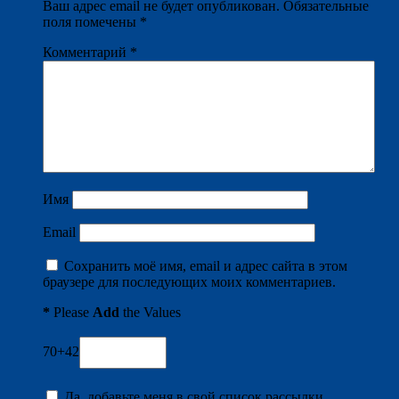
Ваш адрес email не будет опубликован.
Обязательные
поля помечены
*
Комментарий
*
Имя
Email
Сохранить моё имя, email и адрес сайта в этом
браузере для последующих моих комментариев.
*
Please
Add
the Values
70+42
Да, добавьте меня в свой список рассылки