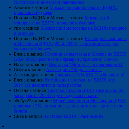
со списком и номерами павильонов
Аноним
к записи
Московский монорельс на ВДНХ:
прошлое и будущее
Портал о ВДНХ в Москве
к записи
Московский
монорельс на ВДНХ: прошлое и будущее
тим
к записи
Московский монорельс на ВДНХ: прошлое
и будущее
Портал о ВДНХ в Москве
к записи
Ювелирная выставка
в Москве на ВДНХ (2024-2025): расписание ярмарки
украшений Junwex
Елена
к записи
Ювелирная выставка в Москве на ВДНХ
(2024-2025): расписание ярмарки украшений Junwex
Наталья
к записи
Выставка "Мир тела" в павильоне 21
София
к записи
Аттракцион "Водная горка"
Александр
к записи
Павильон 38 ВДНХ "Рыболовство"
Елена
к записи
Китайский павильон на ВДНХ (стр.
501): где находится и часы работы
Оксана
к записи
Цветоводство на ВДНХ (павильон 29):
часы работы 2023 и где находится на карте
абобус228
к записи
Музей транспорта Москвы на ВДНХ
(павильон 26): описание, где находится на карте и цена
билета
Янек
к записи
Выставки ВДНХ : Расписание